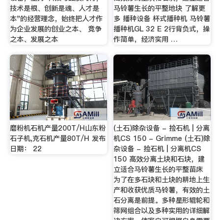
技术是根、创新是魂、人才是
马铃薯生长的平整地块 了解更
本"的经营理念，始终把人才作
多 播种设备 杯式播种机 马铃薯
为企业发展的创业之本、 竞争
播种机GL 32 E 2行背负式，操
之本、发展之本
作简单，经济实用 …
磨粉机石机产量200T/H山东粉
(土石)除杂设备 - 捡石机 | 分离
石子机,克石机产量80T/H 发布
机CS 150 - Grimme (土石)除
日期： 22
杂设备 - 捡石机 | 分离机CS
150 高效分离土块和石块，建
立适合马铃薯生长的平整苗床
为了在多石块和土块的耕地上生
产和收获优质马铃薯，有效的土
石分离是前提。多种星形辊轮和
筛网组合以及多种实用的详细解