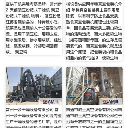
空烘干机实地考察品牌：常州步
械设备供应网年糕真空包装机介
2 天前豌豆粉耙式干燥机 豌豆
绍 年糕真空包装机主要作用是
粉耙式干燥机 物料： 豌豆粉是
除氧，以有利于防止食品变质,
江苏省赣榆县的一种传统小吃；
熟食真空包装机原理也比较简
该菜品也是赣榆人十分喜爱的早
单，因食品霉腐变质主要由微生
餐。是用干豌豆粒，磨瓣去皮，
物的活动造成，而大多数微生物
用水泡发后，掺水磨成浆，经过
（如霉菌和酵母菌）的生存是需
滤、熬煮成糊，冷却后凝回而
要氧气的，而真空包装机就是运
成。 豌豆粉
用这个原理，把包装袋内和食品
细胞内的氧气抽掉，使微生物
常州一步干燥设备有限公司.常
南通市威士真空设备有限公司南
州一步干燥设备有限公司是专业
通市威士真空设备有限公司位于
生产干燥设备的著名厂家，是中
沿海开放城市之一的全国模范卫
国干燥设备行业协会副理事长单
生城市江苏省海门市，占地面积