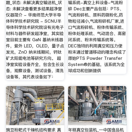
题_状态: 未解决真空输送机_状
输系统-真空上料设备-气流粉
态: 未解决查看更多结果超净室
碎 Dec主要产品包括：PTS、
仪器简介 - 华南师范大学半导
气流粉碎机、原料药微粉化,药
体科学技术研究院 - SCNU半
物粒径减小,气流粉碎机厂家,进
导体科学技术研究院设有光电子
口气流粉碎机、粉体传输系统、
材料与器件研发超净室，其实验
粉体处理系统、气动混合、高密
室目前主要有 GaN 基纳米线器
闭系统、粉末传输系统等。
件，紫外 LED，OLED，量子点
DEC独特的利用真空和压力使
发光，ZnO 纳米线期间，钙钛
粉末通过管道移动的理念构成了
矿太阳能电池等研究方向。 超
原始PTS Powder Transfer
净室实验设备齐全，包含生长设
System®的基础，该系统为全
备，观察设备，测试设备，清洗
球成功和创新提供
设备等，其代表设备如下：
豌豆粉耙式干燥机结构要求 真
年糕真空包装机_—中国食品机