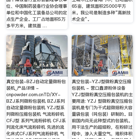
位、中国制药装备行业协会理事
65亩，建筑面积25000平方
单位和中国化工装备总公司的定
米。我公司是制造多种“高新技
点生产企业。工厂占地面积5万
术企业”。
多平方米，建筑面 …
真空包装-BZJ自动定量微粉包
真空包装-YZJ型微粉真空压缩
装机_产品详情 -
包装机 - 营口鑫源粉体设备
cnpowder.com.cnTD/XY-
YZJ型微粉真空压缩包装机的主
BZJ系列微粉包装机 BZJ系列
要用途: YZJ 型微粉真空压缩包
自动定量微粉包装机 YZJ型系
装机是专门为干式超微细粉大容
列微粉压缩包装机 气流粉碎机
量袋包装（吨包装）研制的。目
CFJ型 系列气流粉碎机 CFJ系
前国内尚无此种型式的包装机。
列流化床气流粉碎机 先进的流
用干法生产的超细粉，在粉碎过
化床式CFJ系列气流粉碎机 气
程中，渗入大量空气，堆积体积