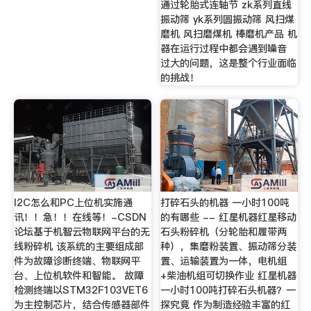
通过轮胎式连轴节 zk系列直线
振动筛 yk系列圆振动筛 风扫煤
磨机 风扫磨煤机 棒磨机产品 机
器在运行过程中都会遇到噪音
过大的问题，这是整个行业面临
的挑战！
I2C怎么和PC上位机实施通
打碎石头的机器 一小时100吨
讯！！急！！在线等！-CSDN
的有哪些 -- 红星机器红星移动
论坛基于机智云物联网平台的无
石头粉碎机（分轮胎和履带两
线粉碎机 该系统的主要组成部
种），集磨粉装置、振动筛分装
件为故障诊断终端、物联网平
置、运输装置为一体，电机组
台、上位机软件和智能。 故障
+柴油机组可切换作业 红星机器
检测终端以STM32F103VET6
一小时100吨打碎石头机器？一
为主控制芯片，结合传感器部件
探究竟 作为制造经验丰富的红