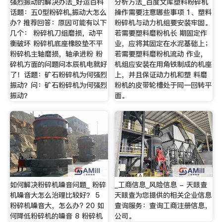
强烈振动的解决办法_好运百科
分析方法_百度文库塑料粉碎机
话题：五0型粉碎机,振动大怎么
操作需要注意哪些事项 1、塑料
办? 推荐回答：原因可能有以下
粉碎机与动力机组要安装牢固。
几个： 粉碎机刀组磨损，动平
若需要塑料磨粉机长 期固定作
衡破坏 粉碎机底座橡胶垫不平
业，应将其固定在水泥基础上；
粉碎机主轴磨损，轴承进粉 粉
若需要塑料磨粉机流动 作业，
碎机方面的问题问本辰机电就好
机组应安装在用角铁制成的机座
了！话题：矿石粉碎机为何强烈
上，并且保证动力机和塑 料磨
振动？问：矿石粉碎机为何强烈
粉机的皮带轮槽处于同一回转平
振动？
面。
如何解决粉碎机噪音问题_ 粉碎
_工商信息_风险信息 - 天眼查
机噪音大怎么治理比较好？ 5
天眼查为您提供的相关企业信息
粉碎机噪音大，怎么办? 20 如
查询服务：查询工商注册信息，
何降低粉碎机的噪音 8 粉碎机
公司。