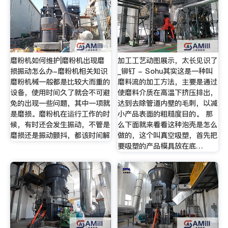
磨粉机如何维护|磨粉机出现磨
加工工艺动图展示，太长见识了
损振动怎么办-磨粉机相关知识
_铆钉 - Sohu其实这是一种叫
磨粉机械一般都是比较大而重的
磨料流的加工方法，主要是通过
设备，使用时间久了就会不可避
使磨料介质在高温下挤压排出，
免的出现一些问题，其中一项就
达到去除管道内壁的毛刺，以减
是磨损。磨粉机在运行工作的时
小产品表面的粗糙度目的。 那
候，有时还会发生振动，不管是
么下面就来看看这种泡壳是怎么
磨损还是振动颤抖，都该时间解
做的，这个叫真空吸塑，首先把
要吸塑的产品模具放在底…