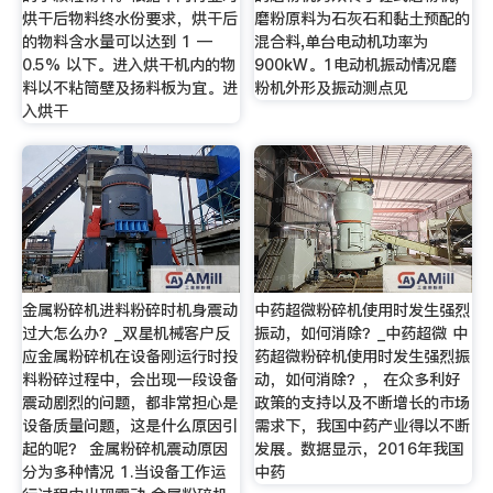
烘干后物料终水份要求，烘干后
磨粉原料为石灰石和黏土预配的
的物料含水量可以达到 1 —
混合料,单台电动机功率为
0.5% 以下。进入烘干机内的物
900kW。1电动机振动情况磨
料以不粘筒壁及扬料板为宜。进
粉机外形及振动测点见
入烘干
金属粉碎机进料粉碎时机身震动
中药超微粉碎机使用时发生强烈
过大怎么办？_双星机械客户反
振动，如何消除？_中药超微 中
应金属粉碎机在设备刚运行时投
药超微粉碎机使用时发生强烈振
料粉碎过程中，会出现一段设备
动，如何消除？， 在众多利好
震动剧烈的问题，都非常担心是
政策的支持以及不断增长的市场
设备质量问题，这是什么原因引
需求下，我国中药产业得以不断
起的呢？ 金属粉碎机震动原因
发展。数据显示，2016年我国
分为多种情况 1.当设备工作运
中药