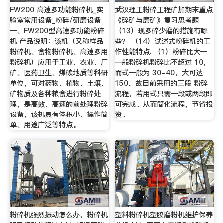
FW200 高速多功能粉碎机_实
武汉理工粉碎工程矿加期末重点
验室常用设备_粉碎/研磨设备
《碎矿与磨矿》复习思考题
一、FW200型高速多功能粉碎
（13）现多碎少磨的措施有哪
机 产品说明：该机（又称样品
些？ （14）试述式粉碎机的工
粉碎机、食物粉碎机、高速多用
作性能特点. （1）粉碎比大—
粉碎机）应用于工业、农业、厂
一般粉碎机粉碎比不超过 10，
矿、医药卫生、煤碳地质等科研
而式一般为 30-40，大可达
单位，可对药物、植物、土壤、
150。故目前采用的三段 粉碎
矿物质及各种粮食进行粉碎处
流程，若用式只需一段或两段即
理，是高效、高速的前处理粉碎
可完成。从而简化流程，节省投
设备，该机具有体积小、操作简
资。
单、用途广泛等特点。
粉碎机强烈振动怎么办，粉碎机
塑料粉碎机塑胶磨粉机维护保养