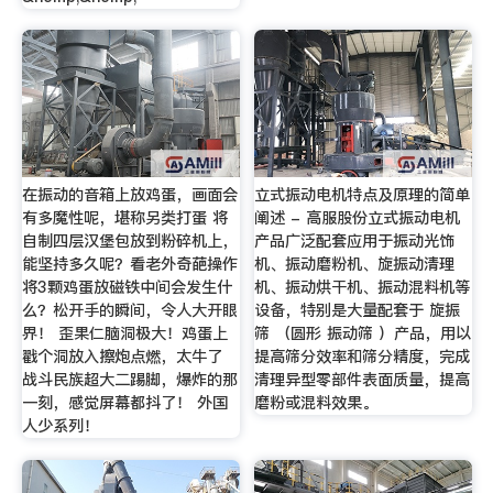
在振动的音箱上放鸡蛋，画面会
立式振动电机特点及原理的简单
有多魔性呢，堪称另类打蛋 将
阐述 - 高服股份立式振动电机
自制四层汉堡包放到粉碎机上，
产品广泛配套应用于振动光饰
能坚持多久呢？看老外奇葩操作
机、振动磨粉机、旋振动清理
将3颗鸡蛋放磁铁中间会发生什
机、振动烘干机、振动混料机等
么？松开手的瞬间，令人大开眼
设备，特别是大量配套于 旋振
界！ 歪果仁脑洞极大！鸡蛋上
筛 （圆形 振动筛 ）产品，用以
戳个洞放入擦炮点燃，太牛了
提高筛分效率和筛分精度，完成
战斗民族超大二踢脚，爆炸的那
清理异型零部件表面质量，提高
一刻，感觉屏幕都抖了！ 外国
磨粉或混料效果。
人少系列！