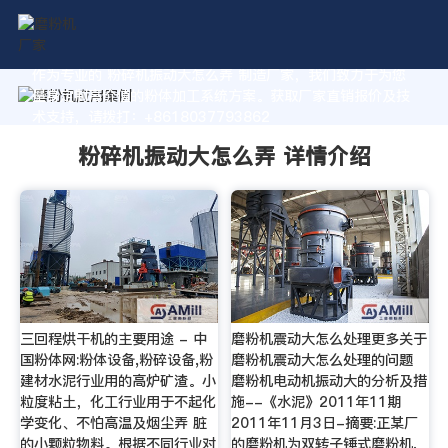
作为专业的 粉碎机振动大怎么弄 制造厂家，我们致力于为您
量身定制高价值的粉体加工系统方案。获取厂家直销报价及技
术支持，请拨打：+8618037793862
粉碎机振动大怎么弄 详情介绍
三回程烘干机的主要用途 - 中
磨粉机震动大怎么处理更多关于
国粉体网:粉体设备,粉碎设备,粉
磨粉机震动大怎么处理的问题
建材水泥行业用的高炉矿渣。小
磨粉机电动机振动大的分析及措
粒度粘土，化工行业用于不起化
施--《水泥》2011年11期
学变化、不怕高温及烟尘弄 脏
2011年11月3日-摘要:正某厂
的小颗粒物料。根据不同行业对
的磨粉机为双转子锤式磨粉机,