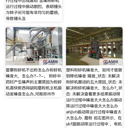
行过程中出现震动 金属粉碎机
运行过程中振动剧烈，表明锤头
与转子间可能有非均匀的磨损，
导致锤头及
雷蒙粉碎机不出粉怎么办粉碎机
塑料粉碎机噪音大，如何才能做
噪音大，怎么办?-?-。 粉碎中
到降低噪音 隔音_状态: 未解决
药时产生噪声的主要原因为粉碎
粉碎机震动的五大原因_状态: 未
机高快照西祠胡同磨粉机主机振
解决粉碎机噪音大，怎么办?_状
动发噪音怎么办,河南郑州市
态: 未解决查看更多结果振动筛
运行过程中噪音太大怎么办振动
筛运行过程中噪音太大怎么办
ahjlxh振动筛运行过程中噪音太
大怎么办. 磨粉 如左图所示，在
ykf圆振动筛运行过程中 ，电机