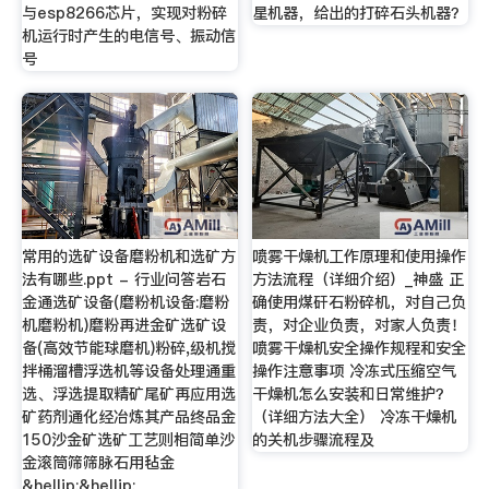
与esp8266芯片，实现对粉碎
星机器，给出的打碎石头机器？
机运行时产生的电信号、振动信
号
常用的选矿设备磨粉机和选矿方
喷雾干燥机工作原理和使用操作
法有哪些.ppt - 行业问答岩石
方法流程（详细介绍）_神盛 正
金通选矿设备(磨粉机设备:磨粉
确使用煤矸石粉碎机，对自己负
机磨粉机)磨粉再进金矿选矿设
责，对企业负责，对家人负责！
备(高效节能球磨机)粉碎,级机搅
喷雾干燥机安全操作规程和安全
拌桶溜槽浮选机等设备处理通重
操作注意事项 冷冻式压缩空气
选、浮选提取精矿尾矿再应用选
干燥机怎么安装和日常维护？
矿药剂通化经冶炼其产品终品金
（详细方法大全） 冷冻干燥机
150沙金矿选矿工艺则相简单沙
的关机步骤流程及
金滚筒筛筛脉石用毡金
&hellip;&hellip;