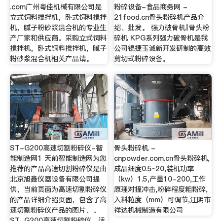
.com广州粤佳机械有限公司是
粉碎设备-食品商务网 -
立式饲料搅拌机，卧式饲料搅拌
21food.cn骨头粉碎机产品介
机，腻子粉砂浆混合机的专业生
绍、批发。 强力破骨机‖骨头粉
产厂家和供应商。采购立式饲料
碎机 KPG系列强力破骨机是我
搅拌机，卧式饲料搅拌机，腻子
公司锟捷玉诚新开发研制的高效
粉砂浆混合机相关产品请。
剪切式粉碎设备。
ST-G200高速切割粉碎仪-智
骨头粉碎机 -
能制造网1 天前智能制造网为您
cnpowder.com.cn骨头粉碎机,
推荐的产品高速切割粉碎仪是由
成品细度0.5~20,装机功率
北京旭鑫仪器设备有限公司提
（kw）1.5,产量10-200,工作
供，当前页面为高速切割粉碎仪
原理对撞冲击,粉碎程度粗粉碎,
的产品详细介绍页面，包含了高
入料粒度（mm）可调节,江阴市
速切割粉碎仪产品的图片、。
祥达机械制造有限公司
ST-G200高速切割粉碎仪，适