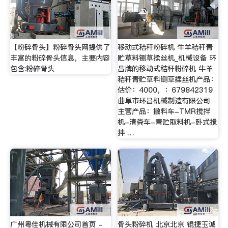
【粉碎骨头】粉碎骨头网提供了
移动式秸秆粉碎机 牛羊秸秆青
丰富的粉碎骨头信息，主要内容
贮草料铡草揉丝机_机械设备 环
包含:粉碎骨头
昌牌的移动式秸秆粉碎机 牛羊
秸秆青贮草料铡草揉丝机产品：
估价：4000，：679842319
曲阜市环昌机械制造有限公司
主营产品：撒料车-TMR搅拌
机-清粪车-青贮取料机-卧式搅
拌 …
广州粤佳机械有限公司首页 -
骨头粉碎机 北京北京 锟捷玉诚