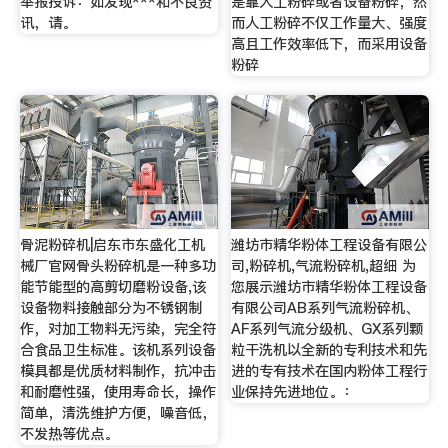
举报投诉：如发现***和不良资
是靠人工粉碎或者设备粉碎，然
讯，请。
而人工粉碎不仅工作量大、强度
高且工作效率低下，而采用设备
粉碎
骨泥粉碎机|启东市东盛化工机
潍坊市精华粉体工程设备有限公
械厂官网骨头粉碎机是一种多功
司,粉碎机,气流粉碎机,超细 为
能节能型的高剪切磨粉设备,该
您展示潍坊市精华粉体工程设备
设备物料接触部分为不锈钢制
有限公司AB系列气流粉碎机、
作，对加工物料无污染，完全符
AF系列气流分级机、GX系列颗
合食品卫生标准。该机系列设备
粒干洗机以全新的专利技术和先
模具都是优质材料制作，抗冲击
进的专有技术在国内粉体工程行
和耐磨性强，使用寿命长，操作
业保持先进地位。：
简单，清洗维护方便，噪音低，
不发热等优点。