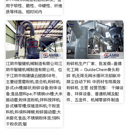
用于软性、脆性、中硬性、纤维
质等样品，短时间内
江阴市智健机械制造有限公司江
粉碎机生产厂家、批发商-盖德
阴市智健机械制造有限公司，位
化工网 - GuideChem骨头粉
于江阴市祝塘镇云顾路68号，
碎 机无筛无网水循环冷却脉冲
主要经营磨粉机;混合机;粉碎机;
除尘自动下料 中药材专用高效
卧式ch槽;糊状;粉碎设备;粉体设
粉碎机 主营 经营范围： 干燥设
备;食品塑料pe;不锈钢ch槽;大米
备、环保设备、普通机械及配
振动磨;粉体混粉机;拌料搅拌机;
件、五金件、机械零部件制造
卧式螺带槽;双锥混料机;干粉混
料机;料调料辣椒;粉碎振动磨;大
米膨化食品;不锈钢粉体混;饲料
干粉农药;智