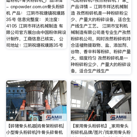
磨粉机-骨头粉碎机_产品详情
气流粉碎机-孜然粉碎机 厂家_
- cnpowder.com.cn骨头粉碎
产品详情 - 江阴市祥达机械制
机 产品： 江阴市祝塘镇祝璜路
造 孜然粉碎机是一种粉碎粉尘
35号 信息完整度： 关注度：
少、产量大的粉碎设备，适合生
4105 江阴市祥达机械制造 有
产线生产工艺。 江阴市宝利机
限公司官方展台由中国粉体网设
械制造有限公司是专业生产孜然
计制作，工商信息已核实。 公
粉碎机公司，同时孜然粉碎机特
司地址：江阴祝塘祝璜路35号
合适植物提取物、盐、添加剂、
谷物、香辛料等粉碎，粉碎产量
大，细度均匀 孜然粉碎机是一
种粉碎粉尘少、产量大的粉碎设
备，适合生产线生产
【碎猪骨头机器|鸡骨架粉碎机|
【家用骨头粉碎机】_家用骨头
小型骨头粉碎机|牛骨头碎骨机
粉碎机品牌/图片/找家用骨头粉