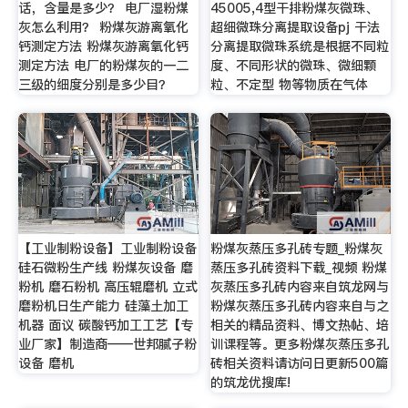
话，含量是多少？ 电厂湿粉煤
45005,4型干排粉煤灰微珠、
灰怎么利用？ 粉煤灰游离氧化
超细微珠分离提取设备pj 干法
钙测定方法 粉煤灰游离氧化钙
分离提取微珠系统是根据不同粒
测定方法 电厂的粉煤灰的一二
度、不同形状的微珠、微细颗
三级的细度分别是多少目？
粒、不定型 物等物质在气体
【工业制粉设备】工业制粉设备
粉煤灰蒸压多孔砖专题_粉煤灰
硅石微粉生产线 粉煤灰设备 磨
蒸压多孔砖资料下载_视频 粉煤
粉机 磨石粉机 高压辊磨机 立式
灰蒸压多孔砖内容来自筑龙网与
磨粉机日生产能力 硅藻土加工
粉煤灰蒸压多孔砖内容来自与之
机器 面议 碳酸钙加工工艺【专
相关的精品资料、博文热帖、培
业厂家】制造商——世邦腻子粉
训课程等。更多粉煤灰蒸压多孔
设备 磨机
砖相关资料请访问日更新500篇
的筑龙优搜库!