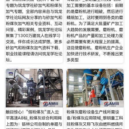
专题为筑龙学社砂加气和粉煤灰
加工需要的基本设备包括：前期
加气专题，全部内容来自与筑龙
的是磨粉机进行粗破，然后进行
学社论坛网友分享的与砂加气和
精细加工，这时要用到各类的磨
粉煤灰加气相关专业资料、互动
粉机。为了满足大批量矿产加工
问答、精彩案例，筑龙学社论坛
大趋势的发展需要，磨粉机、磨
聚集了1300万建筑人在线学习
粉机产品的产量和加工处理力度
交流，伴你成长达成梦想，更多
必然需要有更大程度上的提高，
砂加气和粉煤灰加气资料下载、
这促使磨粉机、磨粉机生产企业
职业技能课程请访问筑龙学社论
加快进行技术研发，不断推出更
坛。
多类型
触目惊心！“假粉煤灰”混入云
粉煤灰磨粉设备生产线所需设
平高速A8标_粉煤灰综合利用网
备/粉煤灰应用领域_黎明重工科
上图为：砾林公司自制的单据与
技粉煤灰又称飞灰由燃料燃烧所