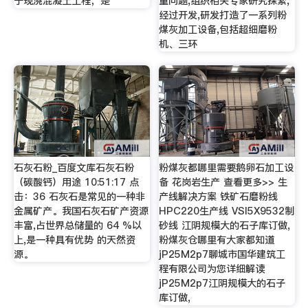
于现浇混凝土工程，是
重问题,组织相关专家研究探索,
经过开发,研发打造了一系列粉
煤灰加工设备,包括超细磨粉
机、三环
石灰石粉_百度文库石灰石粉
粉煤灰都哪里需要鹅卵石加工设
（碳酸钙）用途 10:51:17 点
备 花岗岩生产 查看更多>> 生
击：36 石灰石是常见的一种非
产线解决方案 铁矿石磨粉线
金属矿产。我国石灰石矿产资源
HPC220生产线 VSI5X9532制
丰富,占世界总储量的 64 %以
砂线 江阴规模大的石子库订做,
上,是一种具有优势 的天然资
粉煤灰仓哪里有大家都知道
源。
jP25M2p7聊城市国华建筑工
程有限公司为您详细解读
jP25M2p7江阴规模大的石子
库订做,