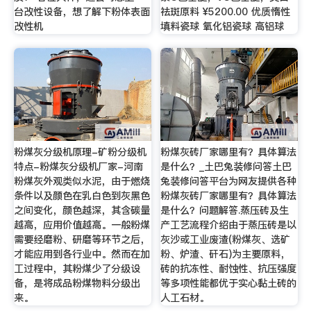
台改性设备，想了解下粉体表面
祛斑原料 ¥5200.00 优质惰性
改性机
填料瓷球 氧化铝瓷球 高铝球
粉煤灰分级机原理-矿粉分级机
粉煤灰砖厂家哪里有？具体算法
特点-粉煤灰分级机厂家-河南
是什么？_土巴兔装修问答土巴
粉煤灰外观类似水泥，由于燃烧
兔装修问答平台为网友提供各种
条件以及颜色在乳白色到灰黑色
粉煤灰砖厂家哪里有？具体算法
之间变化，颜色越深，其含碳量
是什么？问题解答.蒸压砖及生
越高，应用价值越高。一般粉煤
产工艺流程介绍由于蒸压砖是以
需要经磨粉、研磨等环节之后，
灰沙或工业废渣(粉煤灰、选矿
才能应用到各行业中。然而在加
粉、炉渣、矸石)为主要原料，
工过程中，其粉煤少了分级设
砖的抗冻性、耐蚀性、抗压强度
备，是将成品粉煤物料分级出
等多项性能都优于实心黏土砖的
来。
人工石材。