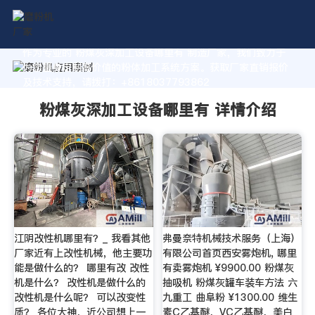
作为专业的 粉煤灰深加工设备哪里有 制造厂家，我们致力于
为您量身定制高价值的粉体加工系统方案。获取厂家直销报价
及技术支持，请拨打：+8618037793862
粉煤灰深加工设备哪里有 详情介绍
江阴改性机哪里有？_ 我看其他
弗曼奈特机械技术服务（上海）
厂家近有上改性机械，他主要功
有限公司首页西安雾炮机, 哪里
能是做什么的？ 哪里有改 改性
有卖雾炮机 ¥9900.00 粉煤灰
机是什么？ 改性机是做什么的
抽吸机 粉煤灰罐车装车方法 六
改性机是什么呢？ 可以改变性
九重工 曲阜粉 ¥1300.00 维生
质？ 各位大神，近公司想上一
素C乙基醚，VC乙基醚，美白