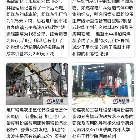
福能新材正规单据对比 另外，
产生烟气灰分中的细微固体颗粒
林经理给记者算了一下后石电厂
物。如燃煤电厂从烟道气体中收
粉煤灰的成本价，粉煤灰出厂价
集的细灰，那么粉煤灰磨粉设备
为175元／吨，后石电厂到平和
生产线所需设备有哪些呢?制备
县九峰镇云平高速A8标搅拌站
成粉能用到什么领域呢? 粉煤灰
运输距离为165公里，综合运费
应用领域： 混凝土中掺加粉煤
为65元／吨，所以后石电厂产
灰节约了大量的水泥和细骨料;
的粉煤灰运输到A8标搅拌站其
减少了用水量;改善了混凝土拌
成本价基本为240元／吨 …
和物的和易性;增强
电厂粉煤灰里氧化钙含量高是什
粉煤灰加工微珠设备利用粉煤灰
么原因 - 行业问答 加工电厂大
资源分离提取微珠技术不设备的
量废料粉煤灰用哪种磨粉设备比
研究及应用陈胜利杨久俊李炳炎
较好？ 燃煤火力发电厂排出的
河南巩义45100黄明郑州大学
废渣中是否有铁的成分？若有的
材料工程学院河南郑州