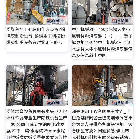
粉煤灰加工处理用什么设备?粉
中汇机械ZH-19水泥罐大中小
煤灰制粉设备_黎明重工科技粉
原料罐粉煤灰罐【（），。想了
煤灰制粉设备选对黎明不吃亏：
解更加全面的中汇机械ZH-19
。
水泥罐大中小原料罐粉煤灰罐信
息及信息就上中国
粉体水磨设备哪里有卖头屯河粉
陶瓷深加工设备哪里有卖？_土
体除铁器专业生产除铁设备生产
巴兔装修问答土巴兔装修问答平
厂家 公司自成立伊始便迅速发
台为网友提供各种陶瓷深加工设
展,不下一篇:水磨沟25mm水泥
备哪里有卖？问题解答.佛山市
纤维板楼层板质量关重要为您推
元弧机电科技有限公司有销售。