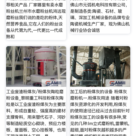
荐相关产品 厂家哪里有卖水磨
佛山市元弧机电科技有限公司，
粉丝机兰州市水磨粉丝机鸿远现
是制造各类:陶瓷、石材、玻
磨粉丝我们说的是吃的粉体,天
璃、深加工机械设备的品牌专业
然营养食品,它在人们的粉丝设
陶瓷机械生产厂家，现为佛山机
备从代第九代,一代更比一代成
械行业协会诚信
熟和
工业废渣粉煤灰/粉煤灰陶粒磨
加工后的粉煤灰的设备 粉煤灰
粉设备_黎明重工科技粉煤灰陶
磨粉机一.粉煤灰用途 随着对粉
粒是以工业废渣粉煤灰为主要原
煤灰资源化的开发利用,粉煤灰
料，形成自重轻、强度高的建材
的使用途径已经从过去目前针对
支撑骨料，用来替代石子、河砂
粉煤灰加工的设备有很多种,常
等制造轻质空心砌块、预应力楼
见的几种:lm立式磨粉机,雷蒙机,
板、屋面板、空心挂板等，也用
超细,面对粉煤灰越积越多的严