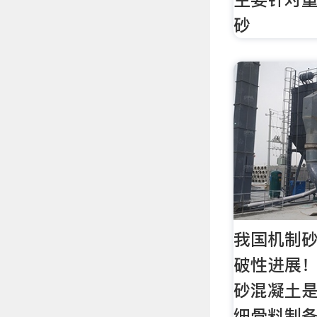
砂
我国机制
破性进展！
砂混凝土
细骨料制备