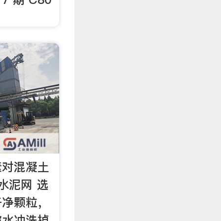
素对混凝土
水泥网 选
干净颗粒，
被水冲洗掉