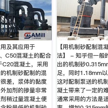
作用及其应用于
【用机制砂配制混
0、C50混凝土的配合
法】 - 知乎但一
于C20混凝土，采用
出的机制砂0.315
大的机制砂配制的混
足，同时1.18mm
性很差，浆体的黏度
这对配制泵送的机
对外加剂的掺量非常
凝土带来了一定的难
加剂稍过量混凝土便
通常采用的方法是
。含粉量低的机制砂
率，增加0.315m