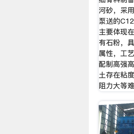
河砂，采用
泵送的C1
主要体现
有石粉，具
属性，工艺
配制高强
土存在粘
阻力大等