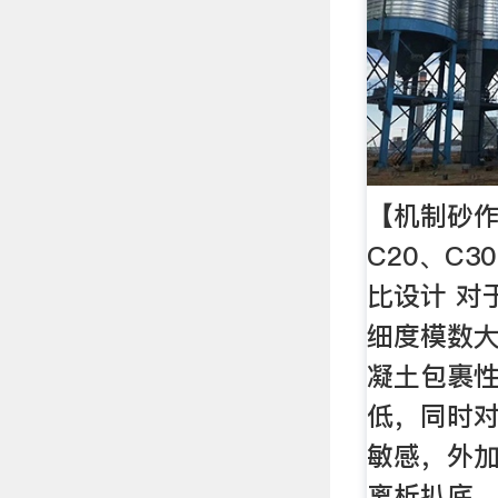
【机制砂
C20、C3
比设计 对
细度模数
凝土包裹
低，同时
敏感，外
离析扒底