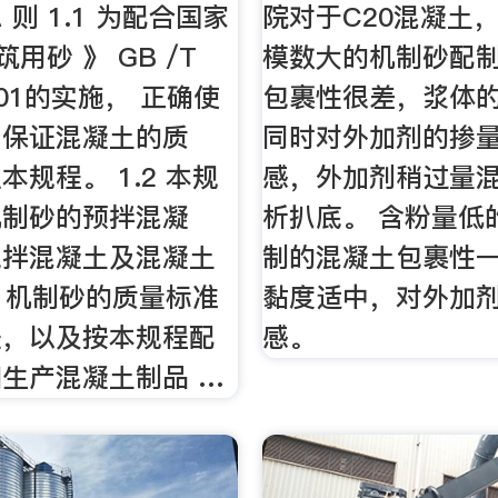
 总 则 1.1 为配合国家
院对于C20混凝土
筑用砂 》 GB /T
模数大的机制砂配
2001的实施， 正确使
包裹性很差，浆体
，保证混凝土的质
同时对外加剂的掺
本规程。 1.2 本规
感，外加剂稍过量
机制砂的预拌混凝
析扒底。 含粉量低
搅拌混凝土及混凝土
制的混凝土包裹性
.3 机制砂的质量标准
黏度适中，对外加
法，以及按本规程配
感。
生产混凝土制品 …