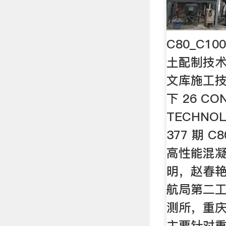
C80_C1
土配制技术
文库施工技术
下 26 CO
TECHNOL
377 期 C
高性能混凝
明，赵春艳
航局第二
测所，重庆 
主要针对