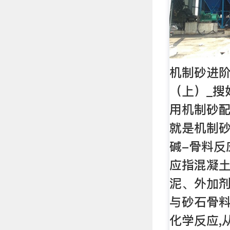
机制砂进
（上）_搜
用机制砂
就是机制砂
碱-骨料反
应指混凝土
泥、外加剂
与砂石骨
化学反应,