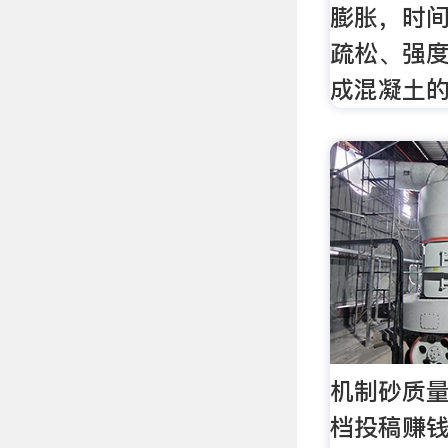
膨胀，时
疏松、强
成混凝土
机制砂质量标
档投稿赚