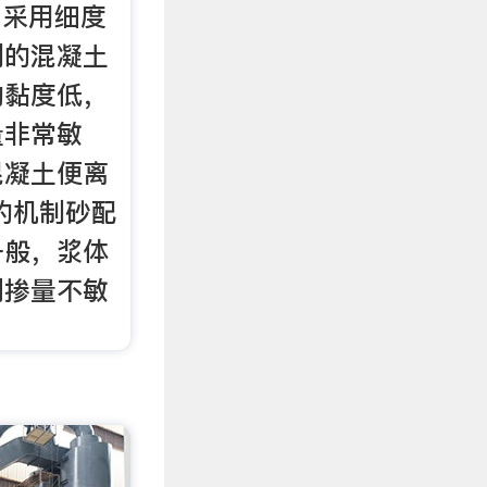
，采用细度
制的混凝土
的黏度低，
量非常敏
混凝土便离
的机制砂配
一般，浆体
剂掺量不敏