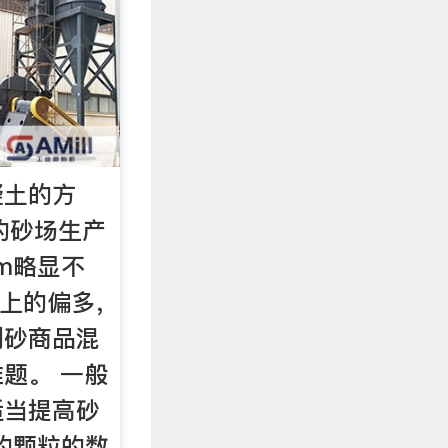
凝土的方
般的砂场生产
mm略显不
以上的偏多，
制砂商品混
题。 一般
适当提高砂
m的颗粒的数