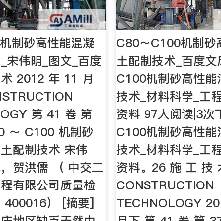
00机制砂高性能混凝
C80～C100机制
_宋伟明_图文_百度
土配制技术_百度文
 2012 年 11 月
C100机制砂高性
NSTRUCTION
技术_材料科学_工
OGY 第 41 卷 第
资料 97人阅读|3次
80 ～ C100 机制砂
C100机制砂高性
土配制技术 宋伟
技术_材料科学_工
，贺洪儒 （ 中交二
资料。26 施 工 技 
工程有限公司质量检
CONSTRUCTION
400016） [摘要]
TECHNOLOGY 20
重庆地区缺乏天然中
月下 第 41 卷 第 37