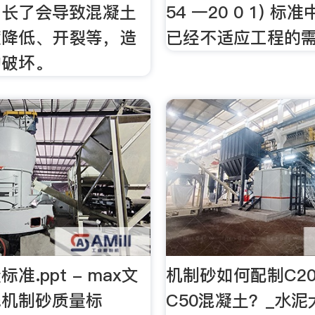
间长了会导致混凝土
54 一20 0 1) 
度降低、开裂等，造
已经不适应工程的需
的破坏。
准.ppt - max文
机制砂如何配制C20
钱机制砂质量标
C50混凝土？_水