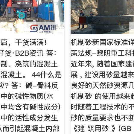
阶篇，干货满满！
机制砂新国家标准详
好货·B2B资讯 答：
策法规-黎明重工科
配制、浇筑的混凝土
近年来, 随着国家
混凝土。 44什么是
展 , 建设用砂量越来
应? 答：碱-骨料反
良好的天然砂资源几
中的碱性物质(水
机制砂 的使用越来越
中均含有碱性成分)
时随着工程技术的不
料中的活性成分发生
砂的质量要求也不
从而引起混凝土内部
《建 筑用砂 》(GB /