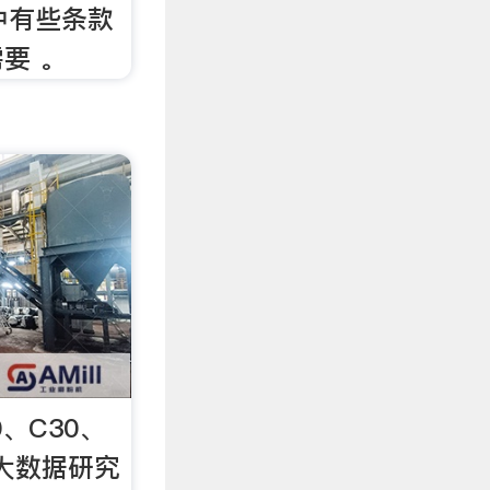
标准中有些条款
要 。
、C30、
泥大数据研究