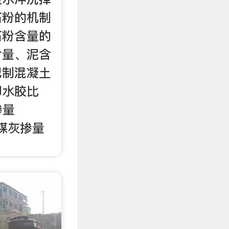
石粉的机制
石粉含量的
含量、泥含
配制混凝土
即水胶比
掺量
粉煤灰掺量