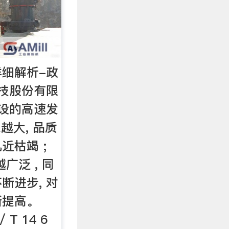
细解析-政
技股份有限
建设的高速发
越大, 品质
近枯竭 ;
广泛 , 同
断进步, 对
断提高。
 T 14 6