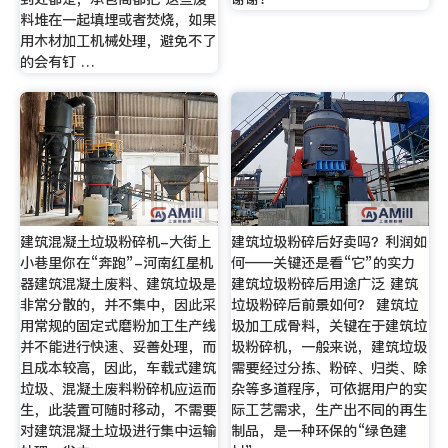
料堆在一起填埋或者焚烧，如果
用木材加工机械处理，避免不了
的会有钉 …
建筑混凝土垃圾粉碎机-大街上
建筑垃圾粉碎后好卖吗？利润如
小巷里你在“奔跑”-河南红星机
何——关键还是看“它”的实力
器建筑混凝土废料、建筑垃圾是
建筑垃圾粉碎后用途广泛 建筑
非常分散的，并不集中，因此采
垃圾粉碎后前景如何？ 建筑垃
用常规的固定式磨粉加工生产线
圾加工成骨料，关键在于建筑垃
并不能进行快速、妥善处理，而
圾粉碎机，一般来说，建筑垃圾
且成本较高，因此，车载式建筑
需要经过分拣、粉碎、归类、除
垃圾、混凝土废料粉碎机应运而
杂等多道程序，可依据用户的实
生，此装置可随时移动，不需要
际工艺需求，生产出不同的再生
对建筑混凝土垃圾进行集中运输
制品，是一种环保的“绿色建