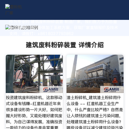
作为专业的 建筑废料粉碎装置 制造厂家，我们致力于为您量
身定制高价值的粉体加工系统方案。获取厂家直销报价及技术
支持，请拨打：+8618037793862
建筑废料粉碎装置 详情介绍
投资建筑废料粉碎机，这款移动
渣土粉碎机_建筑渣土粉碎用什
式设备有钱赚-红星机器近年来
么设备 -- 红星机器工业生产
很多建设形势一片大好，如何把
中，什么严查比较严格？自然是
握大好形势，又能处理好建筑废
让人烦忧的建筑渣土污染问题，
料，为自己谋得发展，准确投资
处理建筑渣土粉碎用什么设备？
一款给力的设备也是非常重要
哪些设备可以减少建筑垃圾污染