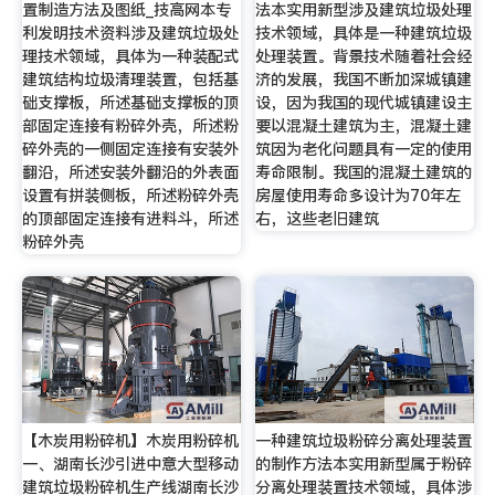
置制造方法及图纸_技高网本专
法本实用新型涉及建筑垃圾处理
利发明技术资料涉及建筑垃圾处
技术领域，具体是一种建筑垃圾
理技术领域，具体为一种装配式
处理装置。背景技术随着社会经
建筑结构垃圾清理装置，包括基
济的发展，我国不断加深城镇建
础支撑板，所述基础支撑板的顶
设，因为我国的现代城镇建设主
部固定连接有粉碎外壳，所述粉
要以混凝土建筑为主，混凝土建
碎外壳的一侧固定连接有安装外
筑因为老化问题具有一定的使用
翻沿，所述安装外翻沿的外表面
寿命限制。我国的混凝土建筑的
设置有拼装侧板，所述粉碎外壳
房屋使用寿命多设计为70年左
的顶部固定连接有进料斗，所述
右，这些老旧建筑
粉碎外壳
【木炭用粉碎机】木炭用粉碎机
一种建筑垃圾粉碎分离处理装置
一、湖南长沙引进中意大型移动
的制作方法本实用新型属于粉碎
建筑垃圾粉碎机生产线湖南长沙
分离处理装置技术领域，具体涉