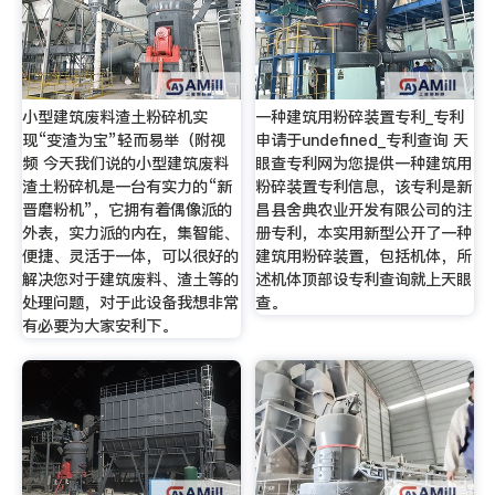
小型建筑废料渣土粉碎机实
一种建筑用粉碎装置专利_专利
现“变渣为宝”轻而易举（附视
申请于undefined_专利查询 天
频 今天我们说的小型建筑废料
眼查专利网为您提供一种建筑用
渣土粉碎机是一台有实力的“新
粉碎装置专利信息，该专利是新
晋磨粉机”，它拥有着偶像派的
昌县舍典农业开发有限公司的注
外表，实力派的内在，集智能、
册专利，本实用新型公开了一种
便捷、灵活于一体，可以很好的
建筑用粉碎装置，包括机体，所
解决您对于建筑废料、渣土等的
述机体顶部设专利查询就上天眼
处理问题，对于此设备我想非常
查。
有必要为大家安利下。