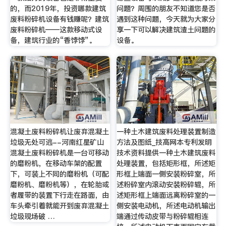
的，而2019年，投资哪款建筑
问题？周围的朋友不知道您是否
废料粉碎机设备有钱赚呢？建筑
遇到这种问题，今天就为大家分
废料粉碎机——这款移动式设
享一下可以解决建筑渣土问题的
备，建筑行业的“香饽饽”。
设备。
混凝土废料粉碎机让废弃混凝土
一种土木建筑废料处理装置制造
垃圾无处可逃--河南红星矿山
方法及图纸_技高网本专利发明
混凝土废料粉碎机是一台可移动
技术资料提供一种土木建筑废料
的磨粉机，在移动车架的配置
处理装置，包括矩形框，所述矩
下，可装上不同的磨粉机（可配
形框上端面一侧安装粉碎室，所
磨粉机、磨粉机等），在轮胎或
述粉碎室内滚动安装粉碎辊，所
者履带的装置下行走在路面，由
述矩形框上端面远离粉碎室的一
车头牵引着就能开到废弃混凝土
侧安装电动机，所述电动机输出
垃圾现场破 …
端通过传动皮带与粉碎辊相连