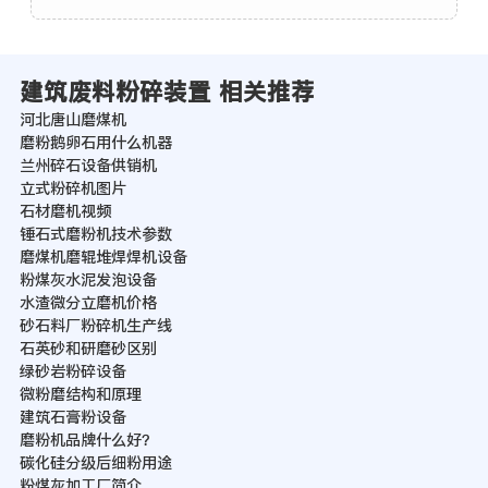
建筑废料粉碎装置 相关推荐
河北唐山磨煤机
磨粉鹅卵石用什么机器
兰州碎石设备供销机
立式粉碎机图片
石材磨机视频
锤石式磨粉机技术参数
磨煤机磨辊堆焊焊机设备
粉煤灰水泥发泡设备
水渣微分立磨机价格
砂石料厂粉碎机生产线
石英砂和研磨砂区别
绿砂岩粉碎设备
微粉磨结构和原理
建筑石膏粉设备
磨粉机品牌什么好？
碳化硅分级后细粉用途
粉煤灰加工厂简介