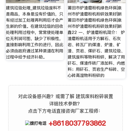
建筑垃圾处理_建筑垃圾废料不
莆田市炉渣磨粉机绿色环保|泉
是商品，本身是没有价值的，只
州市炉渣磨粉机粉碎效果好|新
有经过加工处理再利用后才会产
莆田市炉渣磨粉机绿色环保|泉
生新的价值。在建筑垃圾的回收
州市炉渣磨粉机粉碎效果好|新
处理利用过程中，常常使处理单
鑫22 一、炉渣磨粉机简介： 炉
位无利润可图，缺少了积极性，
渣磨粉机适用于方解石、石灰
直接影响利用工作的进行，因此
岩、砖瓦厂的煤渣、炉渣、矿
必须由政府通过某种渠道在利用
渣、页岩、煤矸石、建筑垃圾、
过程中给予经济补助。
建筑废料等物料粉碎，解决了用
矸石、煤渣作砖厂添加料、内燃
料；用矸石、页岩生产标砖、空
心砖高湿物料粉碎的
对此设备感兴趣？或需了解 建筑废料粉碎装置
详细技术参数？
点击下方电话直接咨询厂家工程师：
+8618037793862