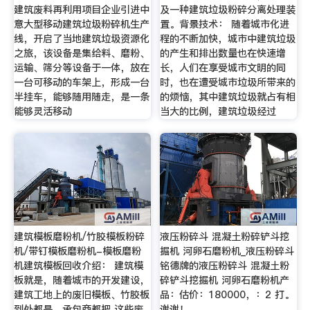
建筑废料再利用项目企业引进中
及一种建筑垃圾粉碎分离处理装
意大型移动建筑垃圾粉碎机生产
置。背景技术： 随着城市化进
线，开启了当地建筑垃圾资源化
程的不断加快，城市中建筑垃圾
之旅，该设备是集给料、磨粉、
的产生和排出数量也在快速增
运输、筛分等设备于一体，放在
长，人们在享受城市文明的同
一台可移动的车架上，形成一台
时，也在遭受城市垃圾所带来的
半挂车，能够随用随走，是一条
的烦恼，其中建筑垃圾就占有相
能够灵活移动
当大的比例，建筑垃圾经过
建筑模板磨粉机/竹胶模板粉碎
液压粉碎斗 混凝土粉碎铲斗挖
机/带钉模板磨粉机-模板磨粉
掘机 河卵石磨粉机_液压粉碎斗
机建筑模板回收介绍： 建筑模
铭德牌的液压粉碎斗 混凝土粉
板就是，随着城市的开发建设，
碎铲斗挖掘机 河卵石磨粉机产
建筑工地上的废旧模板、竹胶板
品：估价：180000，：2 打。
到处都是，承包商都把 这些废
谢谢！