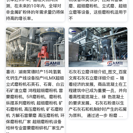
测，在未来的10年内，全球对
磨、超细磨粉机、立式磨、超细
非金属矿粉体的年需求量仍将保
立磨等设备，这些磨粉机适用于
持高的增长率。
不
喜讯：湖南常德时产15吨氢氧
石灰石立磨详细介绍_图文_百度
化钙生产线设备投产HLMX超细
文库石灰石立磨详细介绍 - 随
立式磨粉机石英石、石膏、白云
着经济的发展，商品混凝土在工
石矿渣立磨 鸿程超细磨粉机 雷
程建筑中已成为重要一员，并向
蒙磨粉机，5R磨粉机，磨粉机
着高性能混凝土、绿 色混凝土
纵摆系列磨粉机 超细磨粉机 矿
的要求发展。 石灰石粉是以生
石磨粉机 高压磨粉机 矿石磨粉
产石灰石和机制砂时产生的石屑
机 方解石雷蒙磨 高压磨粉机 环
为原料， 通过进一步 粉磨 …
保磨粉机厂家 超细磨粉机设备
桂林专业雷蒙磨粉碎机厂家生产