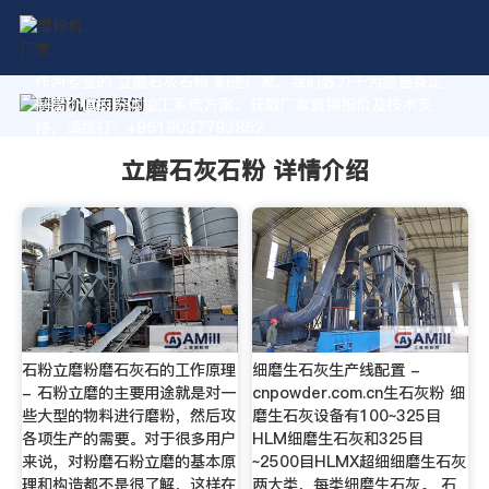
作为专业的 立磨石灰石粉 制造厂家，我们致力于为您量身定
制高价值的粉体加工系统方案。获取厂家直销报价及技术支
持，请拨打：+8618037793862
立磨石灰石粉 详情介绍
石粉立磨粉磨石灰石的工作原理
细磨生石灰生产线配置 -
- 石粉立磨的主要用途就是对一
cnpowder.com.cn生石灰粉 细
些大型的物料进行磨粉，然后攻
磨生石灰设备有100~325目
各项生产的需要。对于很多用户
HLM细磨生石灰和325目
来说，对粉磨石粉立磨的基本原
~2500目HLMX超细细磨生石灰
理和构造都不是很了解，这样在
两大类，每类细磨生石灰。 石