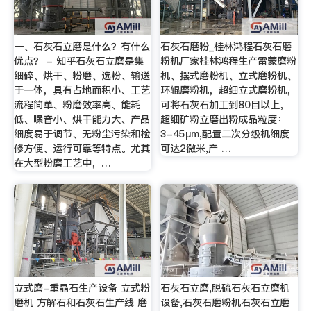
一、石灰石立磨是什么？有什么
石灰石磨粉_桂林鸿程石灰石磨
优点？ - 知乎石灰石立磨是集
粉机厂家桂林鸿程生产雷蒙磨粉
细碎、烘干、粉磨、选粉、输送
机、摆式磨粉机、立式磨粉机、
于一体，具有占地面积小、工艺
环辊磨粉机，超细立式磨粉机，
流程简单、粉磨效率高、能耗
可将石灰石加工到80目以上，
低、噪音小、烘干能力大、产品
超细矿粉立磨出粉成品粒度：
细度易于调节、无粉尘污染和检
3-45μm,配置二次分级机细度
修方便、运行可靠等特点。尤其
可达2微米,产 …
在大型粉磨工艺中，…
立式磨-重晶石生产设备 立式粉
石灰石立磨,脱硫石灰石立磨机
磨机 方解石和石灰石生产线 磨
设备,石灰石磨粉机石灰石立磨