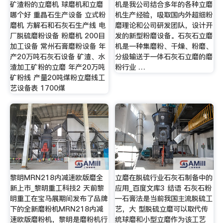
矿渣粉的立磨机 球磨机和立磨
机是我公司结合多年的各种立磨
哪个好 重晶石生产设备 立式粉
机生产经验，吸取国内外超细粉
磨机 方解石和石灰石生产线 电
磨理论和公司研发团队，设计开
厂脱硫磨粉设备 粉磨机 200目
发的新型粉磨设备。石灰石立磨
加工设备 常州石膏磨粉设备 年
机是一种集磨粉、干燥、粉磨、
产20万吨石灰石设备 矿渣、水
分级输送于一体石灰石立磨的磨
渣加工矿粉的立磨 年产20万吨
粉行业 …
矿粉线 产量20吨煤粉立磨线工
艺设备表 1700煤
黎明MRN218内减速欧版磨全
立磨在脱硫行业石灰石制备中的
新上市_黎明重工科技2 天前黎
应用_百度文库3 结语 石灰石粉
明重工在宝马展期间发布了品牌
—石膏法是当前我国主流脱硫工
下的全新磨粉机MRN218内减
艺，大 型脱硫立磨可以取代传
速欧版磨粉机，黎明是磨粉机行
统球磨和小型立磨作为该工艺