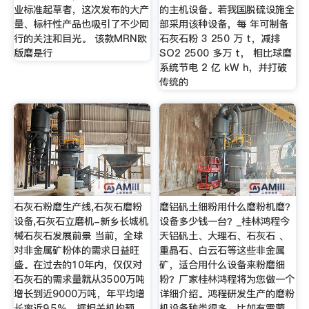
业标准起草者，这次发布的大产
的主机设备。若我国脱硫设施全
量、标杆性产品也吸引了不少同
部采用该种设备，每 年可制备
行的关注和目光。 该款MRN欧
石灰石粉 3 250 万 t，减排
版磨是行
SO2 2500 多万 t， 相比球磨
系统节电 2 亿 kW h，并打破
传统的
石灰石粉磨生产线,石灰石磨粉
磨铝矾土细粉用什么磨粉机磨？
设备,石灰石立磨机-新乡长城机
设备多少钱一台？_桂林鸿程今
械石灰石发展前景 当前，全球
天铝矾土、大理石、石灰石 、
对非金属矿粉体的需求日益旺
重晶石、白云石等这些非金属
盛。在过去的10年内，仅仅对
矿，适合用什么设备来粉磨细
石灰石的需求量就从3500万吨
粉？厂家桂林鸿程将为您做一个
增长到近9000万吨，年平均增
详细介绍。鸿程研发生产的磨粉
长率近9.5%。据相关机构预
机设备种类很多，比如有雷蒙