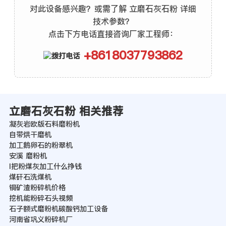
对此设备感兴趣？或需了解 立磨石灰石粉 详细
技术参数？
点击下方电话直接咨询厂家工程师：
+8618037793862
立磨石灰石粉 相关推荐
凝灰岩欧版石料磨粉机
自带烘干磨机
加工鹅卵石的粉翠机
安溪 磨粉机
l把粉煤灰加工什么挣钱
煤矸石洗煤机
铜矿渣粉碎机价格
挖机能粉碎石头视频
石子额式磨粉机碳酸钙加工设备
河南省巩义粉碎机厂