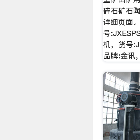
碎石矿石
详细页面
号:JXESP
机，货号:JX
品牌:金讯