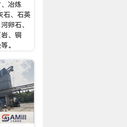
材、冶炼
灰石、石英
、河卵石、
页岩、铜
圾等。