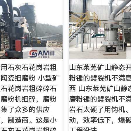
矿用石灰石花岗岩粗
山东莱芜矿山静态
陶瓷细磨粉 小型矿
粉锤的劈裂机不满意
灰石花岗岩粗碎碎石
西 山东莱芜矿山静
细磨粉机细碎，磨粉
磨粉锤的劈裂机不
云集了众多的供应
岩石太硬了用钩机
商，制造商。这是小
动，效率低下，爆
用石灰石花岗岩粗碎
工程没法