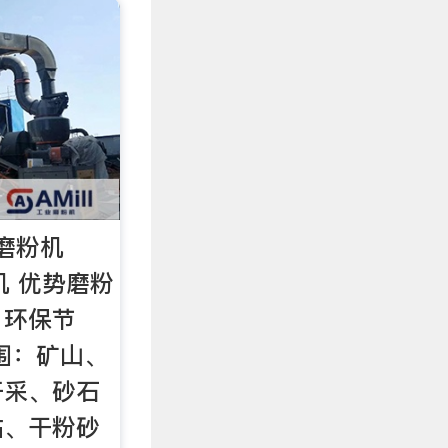
磨粉机
机 优势磨粉
，环保节
围：矿山、
开采、砂石
站、干粉砂