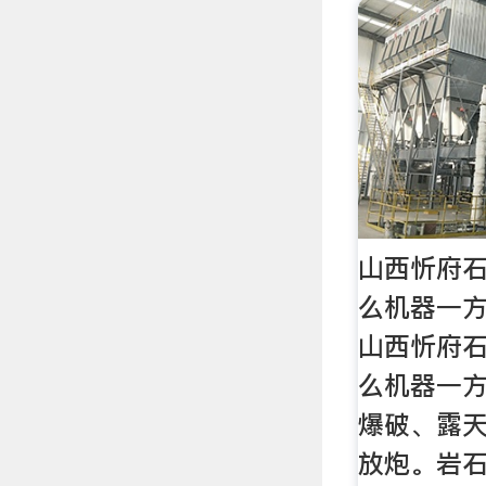
山西忻府
么机器一方
山西忻府
么机器一
爆破、露
放炮。岩