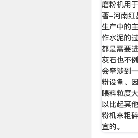
磨粉机用
著-河南红
生产中的
作水泥的
都是需要
灰石也不
会牵涉到
粉设备。
喂料粒度
以比起其
粉机来粗
宜的。