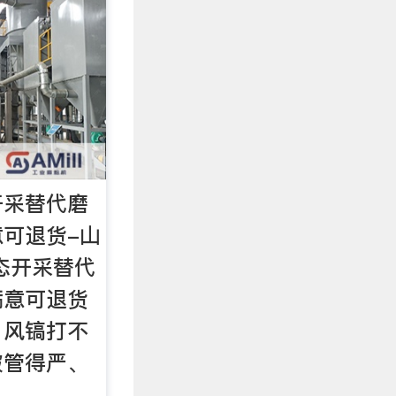
开采替代磨
可退货-山
态开采替代
满意可退货
、风镐打不
破管得严、