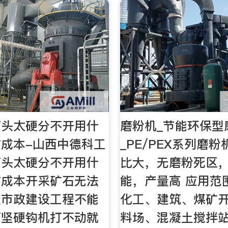
石头太硬分不开用什
磨粉机_节能环保型
成本-山西中德科工
_PE/PEX系列磨粉
石头太硬分不开用什
比大，无磨粉死区
方成本开采矿石无法
能，产量高 应用范
天市政建设工程不能
化工、建筑、煤矿
石坚硬钩机打不动就
料场、混凝土搅拌