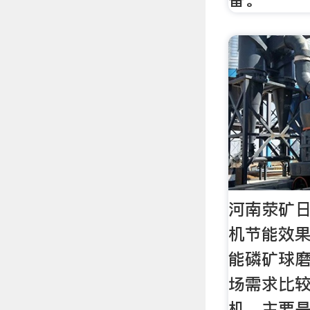
河南荥矿日
机节能效果
能磷矿球
场需求比
机。主要