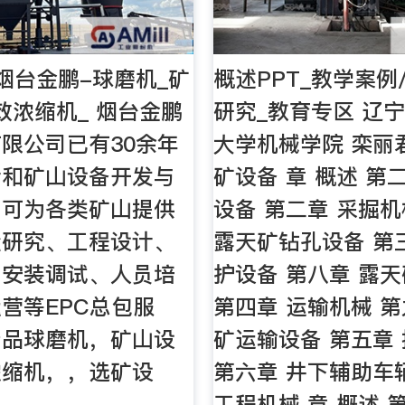
烟台金鹏-球磨机_矿
概述PPT_教学案例
效浓缩机_ 烟台金鹏
研究_教育专区 辽
限公司已有30余年
大学机械学院 栾丽君
计和矿山设备开发与
矿设备 章 概述 第
，可为各类矿山提供
设备 第二章 采掘机
验研究、工程设计、
露天矿钻孔设备 第
、安装调试、人员培
护设备 第八章 露
营等EPC总包服
第四章 运输机械 第
产品球磨机，矿山设
矿运输设备 第五章
浓缩机，，选矿设
第六章 井下辅助车
工程机械 章 概述 