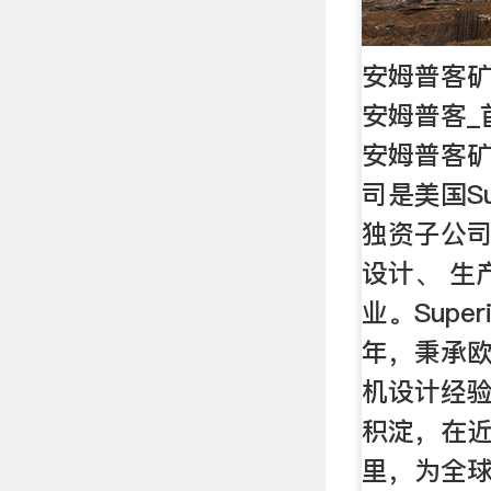
安姆普客矿
安姆普客_
安姆普客
司是美国Su
独资子公
设计、 生
业。Super
年，秉承
机设计经
积淀，在
里，为全