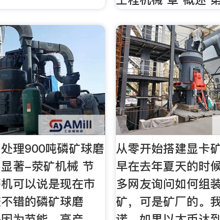
处理900吨磷矿球磨
从零开始搭建显卡矿
显著-荥矿机械 节
早在去年夏天的时
磨机可以说是现在市
多网友询问如何组
较不错的磷矿球磨
矿，可是矿厂的。
是因为节能，高产，
诺，如果以太币达到$