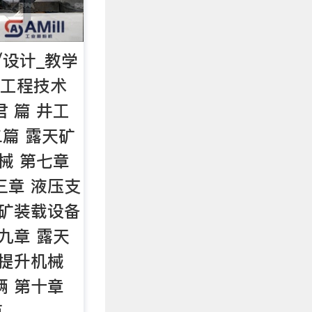
/设计_教学
宁工程技术
 篇 井工
二篇 露天矿
械 第七章
三章 液压支
天矿装载设备
九章 露天
 提升机械
辆 第十章
第