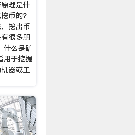
作原理是什
式挖币的？
钱，挖出币
是有很多朋
 什么是矿
指用于挖掘
的机器或工