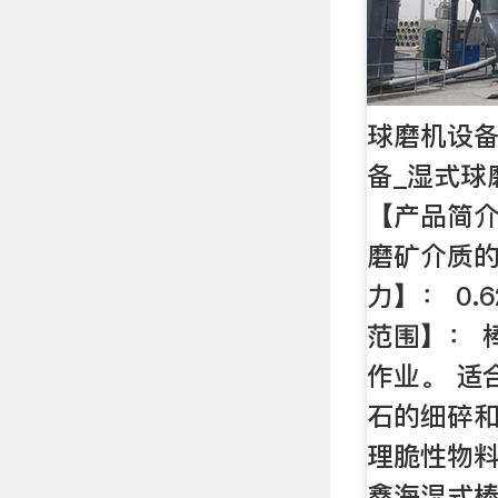
球磨机设备
备_湿式球
【产品简介
磨矿介质的
力】： 0.6
范围】： 
作业。 适
石的细碎
理脆性物料
鑫海湿式