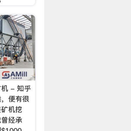
机 - 知乎
候，便有很
装矿机挖
我曾经承
1000，