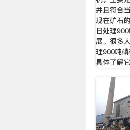
并且符合
现在矿石
日处理90
展。很多
理900吨
具体了解