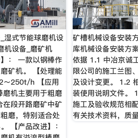
_湿式节能球磨机设
矿槽机械设备安装方
磨机设备_磨矿机
库机械设备安装方案
】： 一款以钢棒作
依据 1.1 中冶京
磨矿机。 【处理能
限公司的施工兰图
2～250t/h 【应用
及设计变更。 1.2
棒磨机主要用于粗磨
装使用说明文件。 1
合在段开路磨矿中矿
施工及验收规范相
和粗磨，特别适合处
有关技术资料，质量
。 【产品改进】：
棒磨机有溢流型棒磨