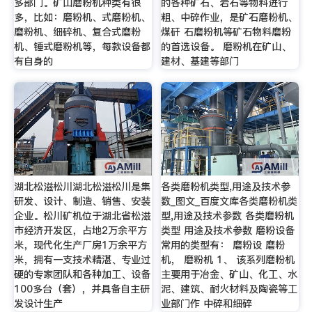
多部门。矿山磨粉机种类有很
的各种矿石、岩石等物料进行
多，比如：磨粉机、式磨粉机、
粗、中碎作业，是矿石磨粉机、
磨粉机、细碎机、复合式磨粉
煤矸 石磨粉机等矿石物料磨粉
机、锤式磨粉机等，每款设备都
的首选设备。 磨粉机在矿山、
有自身的
建材、基建等部门
湖北松滋松川湖北松滋松川是集
各类磨粉机类型,用途及技术参
研发、设计、制造、销售、安装
数_图文_百度文库各类磨粉机类
企业。松川矿机位于湖北省松滋
型,用途及技术参数 各类磨粉机
市经济开发区，占地2万余平方
类型 用途及技术参数 磨粉设备
米，现代化生产厂房1万余平方
常用的类型有： 磨粉设 磨粉
米，拥有一支技术精湛、专业过
机， 磨粉机 1、 该系列磨粉机
硬的专家团队和各种加工、设备
主要用于冶金、矿山、化工、水
100多台（套），并具备自主研
泥、建筑、耐火材料及陶瓷等工
发设计生产
业部门作 中碎和细碎