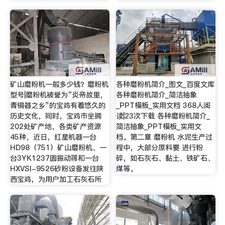
矿山磨粉机一般多少钱？磨粉机
各种磨粉机简介_图文_百度文库
型号|磨粉机被誉为“炎帝故里，
各种磨粉机简介_简洁抽象
青铜器之乡”的宝鸡有着悠久的
_PPT模板_实用文档 368人阅
历史文化，同时，宝鸡市坐拥
读|23次下载 各种磨粉机简介_
202处矿产地，各类矿产资源
简洁抽象_PPT模板_实用文
45种，近日，红星机器一台
档。第二章 磨粉机 水泥生产过
HD98（751）矿山磨粉机、一
程中，大部分原料要 进行粉
台3YK1237圆振动筛和一台
碎，如石灰石、黏土、铁矿石、
HXVSI-9526砂粉设备发往陕
煤等。
西宝鸡，为用户加工石灰石所