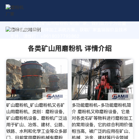
作为专业的 各类矿山用磨粉机 制造厂家，我们致力于为您量
身定制高价值的粉体加工系统方案。获取厂家直销报价及技术
支持，请拨打：+8618037793862
各类矿山用磨粉机 详情介绍
矿山磨粉机_矿山磨粉机又名矿
多功能磨粉机-多功能磨粉机简
山用磨粉机，类别：磨粉设备，
介 磨粉机又称磨粉设备，它是
矿山磨粉机设备。磨粉机广泛运
对各类石矿等物料进行磨粉加工
用于矿山、冶炼、建材、公路、
的常用设备，它的综合利用价值
铁路、水利和化学工业等众多部
相当高，被广泛的应用在矿山、
门。目前常用磨粉机械有磨粉
机械、冶金、建材等行业领域