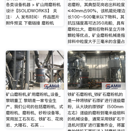
各类设备机器 > 矿山用磨粉机
岩磨粉，其典型花岗岩出料粒度
设计【SOLIDWORKS】 关
≤40mm占90%，该机能处理边
注： 人 发布时间： 作品图片
长100～500毫米以下物料。其
附件预览 下载链接 磨粉机
抗压强度高可达350兆帕，具有
磨粉比大，磨粉后物料呈立方体
颗粒等优点。矿业磨粉机械是指
排料中粒度大于三毫米的含量占
矿山磨粉机,矿用磨粉机,,设备_
铁矿石磨粉机_铁矿石磨粉机的
黎明重工 黎明是一家专业生
是一种将铁矿石原矿进行逐级磨
产。我们公司的包括磨粉机，式
粉，从大块的原铁矿（500mm
磨粉机，磨粉机，砂粉设备等，
左右）逐级的磨粉到毫米级细料
常用加工石灰石、铁矿石、花岗
的机械设备，通常采用铁矿石干
岩、大理石、石英 …
选机对贫矿进行富集作业，将富