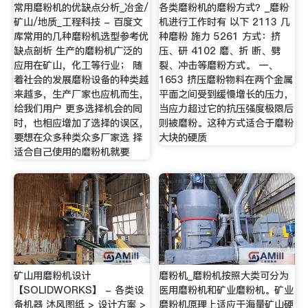
常用磨粉机的优缺点分析_冶金/
各类磨粉机的磨粉方式？_磨粉
矿山/地质_工程科技 - 百度文
机进行工作时有 以下 2113 几
库常用的几种磨粉机选型参考优
种磨粉 施力 5261 方式：挤
缺点剖析 生产的磨粉机广泛的
压、研 4102 磨、折 断、劈
应用在矿山，化工等行业； 随
裂、冲击等磨粉方式。 一、
着社会的发展磨粉设备的种类越
1653 挤压磨粉物料在两个金属
来越多，生产厂家也应机而生，
平面之间受到缓慢增长的压力，
给我们用户 更多选择机会的同
当应力超过它的抗压强度极限后
时，也相应增加了选择的误区，
则被磨粉。这种方式适合于磨粉
要想在众多种类众多厂家选 择
大块的硬质
适合自己使用的磨粉机就要
矿山用磨粉机设计
磨粉机_磨粉机按照大类可分为
【SOLIDWORKS】 - 各类设
医用磨粉机和矿业磨粉机。矿业
备机器 沐风图纸 > 设计方案 >
磨粉机原理上适应于海量矿山硬