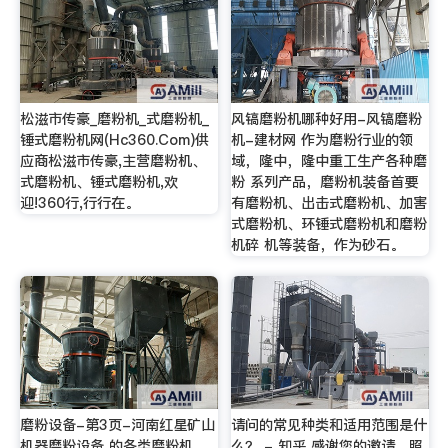
松滋市传豪_磨粉机_式磨粉机_
风镐磨粉机哪种好用-风镐磨粉
锤式磨粉机网(Hc360.Com)供
机-建材网 作为磨粉行业的领
应商松滋市传豪,主营磨粉机、
域，隆中，隆中重工生产各种磨
式磨粉机、锤式磨粉机,欢
粉 系列产品，磨粉机装备首要
迎!360行,行行在。
有磨粉机、出击式磨粉机、加害
式磨粉机、环锤式磨粉机和磨粉
机碎 机等装备，作为砂石。
磨粉设备-第3页-河南红星矿山
请问的常见种类和适用范围是什
机器磨粉设备 的各类磨粉机，
么？ - 知乎 感谢您的邀请。照