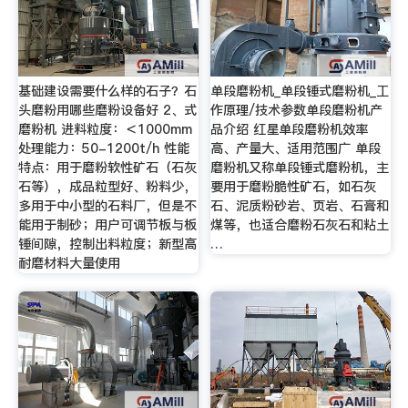
基础建设需要什么样的石子？石
单段磨粉机_单段锤式磨粉机_工
头磨粉用哪些磨粉设备好 2、式
作原理/技术参数单段磨粉机产
磨粉机 进料粒度：＜1000mm
品介绍 红星单段磨粉机效率
处理能力：50-1200t/h 性能
高、产量大、适用范围广 单段
特点：用于磨粉软性矿石（石灰
磨粉机又称单段锤式磨粉机，主
石等），成品粒型好、粉料少，
要用于磨粉脆性矿石，如石灰
多用于中小型的石料厂，但是不
石、泥质粉砂岩、页岩、石膏和
能用于制砂；用户可调节板与板
煤等，也适合磨粉石灰石和粘土
锤间隙，控制出料粒度；新型高
…
耐磨材料大量使用