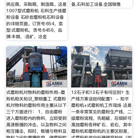
供应商，采购商，制造商。这是
备,石料加工设备.全国销售
1007型式磨粉机 石料生产线磨
粉设备 石砂岩磨粉机石料设备
的详细页面。订货号:654，类
型:式磨粉机，货号:6456，品
牌:丰朗，:选矿，冶金
式磨粉机对物料的磨粉作用-磨
12石子和13石子有何区别？生
粉机相关知识_黎明重工 式磨粉
产线方案该如何配置？ - 知乎
机对物料的磨粉作用主要从以下
磨粉机+式磨粉机工作现场 这是
三个方面进行： 1、自由磨粉
一条非常常见的磨粉生产线，二
进入磨粉腔内的物料，立即受到
级磨粉流程，先粗破、后细碎可
高速板锤的冲击，以及物料之间
高效磨粉各种矿石、岩石，其中
相互撞击，同时，板锤与物料及
磨粉机和磨粉机的主要区别是，
物料之间的摩擦作用，使磨粉腔
式磨粉机偏向处理硬度较低（如