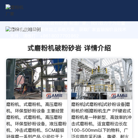
作为专业的 式磨粉机破粉砂岩 制造厂家，我们致力于为您量
身定制高价值的粉体加工系统方案。获取厂家直销报价及技术
支持，请拨打：+8618037793862
式磨粉机破粉砂岩 详情介绍
磨粉机，式磨粉机，高压磨粉
磨粉机|式磨粉机|式砂粉设备|磨
机，环保型砂粉设备 主要经营
粉机价格|磨粉机生产 PF硬岩式
磨粉机，式磨粉机，高压磨粉
磨粉机是一种新型、高效率的冲
机，环保型砂粉设备，液压磨粉
击式磨粉机，适宜磨粉边长在
机、冲击式磨粉机、SCM超细
100-500mm以下的物料，广
环保磨一系列产品,公司位于上
泛应用在采石场 、陶瓷、耐火