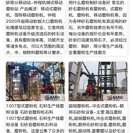
碎筛分移动站-仲程机械式移动
用什么磨粉制砂设备好 常见的
磨粉站 产品概述：移动式磨粉
砂石磨粉机有磨粉机、式磨粉
机，简称移动磨粉机，仲程
机、磨粉机、移动磨粉机等。因
2020升级移动欧版大口磨粉机
为各种砂石磨粉机有其适用的砂
处理建筑垃圾更专业。它是传统
石，另外磨粉效果也有所不同，
磨粉机设备升级改造后的碎石设
每台设备的报价也会有所差异。
备。具有磨粉效率高，功能齐全
砂岩打成建筑用石子，必须经过
等诸多有点，可以大范围的满足
磨粉、制砂、筛分等生产流程，
大、中、细物料磨粉筛分要求。
全套磨粉生产线需合
1007型式磨粉机 石料生产线磨
超细磨粉机-冲击式磨粉机-鹅
粉设备 石砂岩磨粉机石料
卵石砂粉设备-主营:高压磨粉
1007型式磨粉机 石料生产线磨
机,超细磨粉机,冲击式磨粉机,磨
粉设备 石砂岩磨粉机石料设
粉机,鹅卵石砂粉设备,磨粉机,磨
备，磨粉机，这里云集了众多的
粉机,振动筛,雷蒙磨以及砂石设