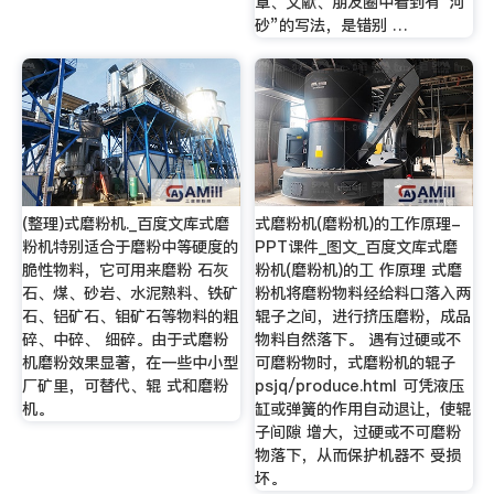
章、文献、朋友圈中看到有“河
砂”的写法，是错别 …
(整理)式磨粉机._百度文库式磨
式磨粉机(磨粉机)的工作原理-
粉机特别适合于磨粉中等硬度的
PPT课件_图文_百度文库式磨
脆性物料，它可用来磨粉 石灰
粉机(磨粉机)的工 作原理 式磨
石、煤、砂岩、水泥熟料、铁矿
粉机将磨粉物料经给料口落入两
石、铝矿石、钼矿石等物料的粗
辊子之间，进行挤压磨粉，成品
碎、中碎、 细碎。由于式磨粉
物料自然落下。 遇有过硬或不
机磨粉效果显著，在一些中小型
可磨粉物时，式磨粉机的辊子
厂矿里，可替代、辊 式和磨粉
psjq/produce.html 可凭液压
机。
缸或弹簧的作用自动退让，使辊
子间隙 增大，过硬或不可磨粉
物落下，从而保护机器不 受损
坏。