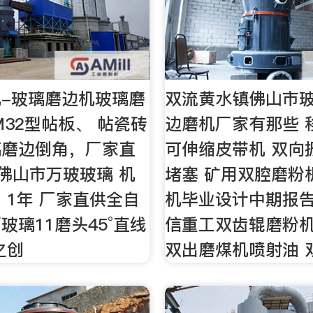
-玻璃磨边机玻璃磨
双流黄水镇佛山市
M32型帖板、 帖瓷砖
边磨机厂家有那些 
璃磨边倒角，厂家直
可伸缩皮带机 双向
 佛山市万玻玻璃 机
堵塞 矿用双腔磨粉
 1年 厂家直供全自
机毕业设计中期报告
玻璃11磨头45°直线
信重工双齿辊磨粉机
之创
双出磨煤机喷射油 