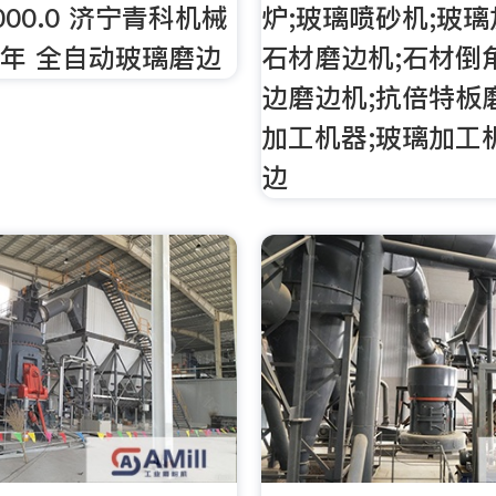
000.0 济宁青科机械
炉;玻璃喷砂机;玻璃
6年 全自动玻璃磨边
石材磨边机;石材倒
边磨边机;抗倍特板
加工机器;玻璃加工
边