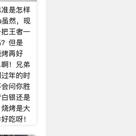
标准是怎样
ihu虽然，现
一把王者一
吗？但是
烧烤再好
单啊！兄弟
到过年的时
不会问你胜
者白银还是
，烧烤是大
胗好吃呀！