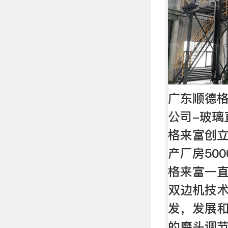
广东顺德
公司-玻璃
格来富创立
产厂房50
格来富一
双边机技术
发，发展
的磨头调