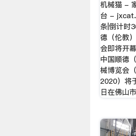
机械猫 -
台 - jxc
条|倒计时
德（伦教
会即将开幕
中国顺德
械博览会（
2020）将于
日在佛山市