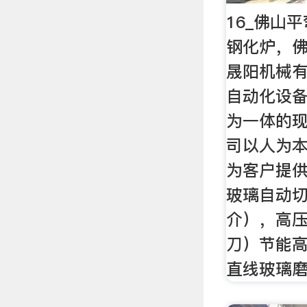
16_佛山
钢化炉，佛
晟阳机械
自动化设
为一体的
司以人为
为客户提
玻璃自动
介），高
刀）节能
直线玻璃