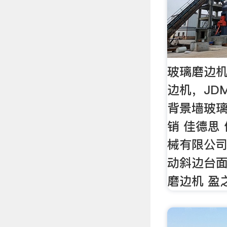
玻璃磨边机
边机，JD
背景墙玻
销 佳德思
械有限公司
动斜边台面
磨边机 盈