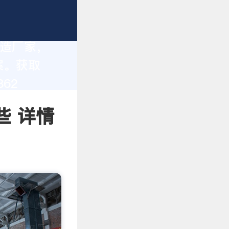
制造厂家，
案。获取
62
些 详情