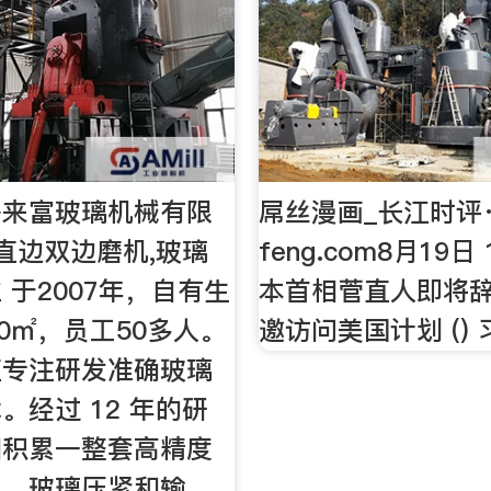
格来富玻璃机械有限
屌丝漫画_长江时评·
直边双边磨机,玻璃
feng.com8月19日 1
 于2007年，自有生
本首相菅直人即将辞
00㎡，员工50多人。
邀访问美国计划 ()
直专注研发准确玻璃
。经过 12 年的研
和积累一整套高精度
节、玻璃压紧和输