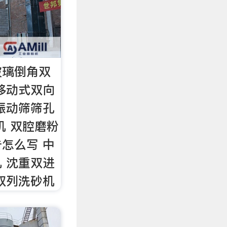
玻璃倒角双
移动式双向
振动筛筛孔
机 双腔磨粉
怎么写 中
 沈重双进
双列洗砂机