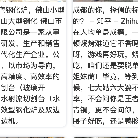
平弯钢化炉，佛山小型
成都的你，择偶的
山大型钢化 佛山市
的？ - 知乎 - Zh
有限公司是一家从事
在人均单身成瘾，
备研发、生产和销售
顿烧烤难道它不香
现代化生产企业。公
呀，游戏再好玩，
本，以市场为导向，
吃，咱们还是要脱
供高精度、高效率的
姐妹萌！毕竟，等
切割台（玻璃开
候，七大姑六大婆
压水射流切割台（水
率，不会问你是王
高效型钢化炉及双边
青铜，更不会问你
磨边机。
腰子好吃，还是鸭