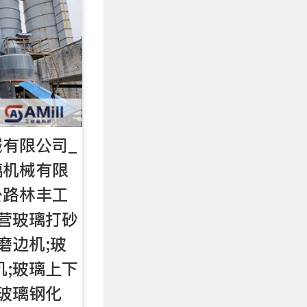
有限公司_
璃机械有限
公路林丰工
营玻璃打砂
磨边机;玻
机;玻璃上下
;玻璃钢化