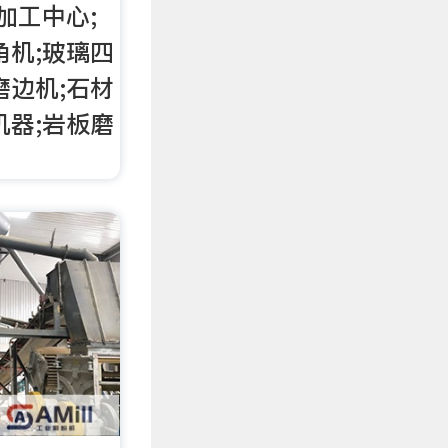
加工中心;
角机;玻璃四
磨边机;石材
机器;岩板磨