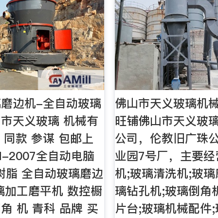
磨边机-全自动玻璃
佛山市天义玻璃机械
市天义玻璃 机械有
旺铺佛山市天义玻
 同款 参谋 包邮上
公司，伦教旧广珠
-2007全自动电脑
业园7号厂，主要经
树脂 全自动玻璃磨边
机;玻璃清洗机;玻璃
璃加工磨平机 数控橱
璃钻孔机;玻璃倒角
角 机 青科 品牌 买
片台;玻璃机械配件