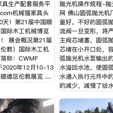
 家具生产配套服务平
抛光机操作规程-抛
at.com机械猫家具头
网 佛山圆弧抛光机
30天！第21届中国顺
量好，不好的圆弧
）国际木工机械博览
流阀一旦变形，将
！ 展会概况第21届
主阀芯堵塞，圆弧
（伦教）国际木工机
芯堵在小开口处，
简称：CWMF
弧抛光机水泵输出
2020年12月10-13
水溢回水池，使圆
顺德区伦教展览 …
水通入执行元件中
的减少，减慢了给