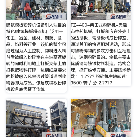
建筑模板粉碎机设备引人注目的
FZ-400-柴田式粉碎机-天津
特色!建筑模板粉碎机广泛用于
市中药机械厂打板和嵌在外壳上
化工、冶金、建材、制药、食
的边牙板、弯牙板构成粉碎室，
品、饰料等行业，该机的整个粉
通过其间的快速相对运动，形成
磨过程为人工控制，物料进入料
对被粉碎物的多次打击和互相撞
斗后被吸入粉碎室在主轴高速旋
击，达到粉碎目的。全机主要由
转的同时利用轴上打板支架上的
优质钢与铸铁材料制造。结构合
打板把物料打碎，达到细度要求
理，操作维修方便。主要技术参
的粉被吸入风室通过管道送到收
数： 1.???? 粉碎机主轴转速：
粉器即为成品。该建筑模板粉碎
3500 转 / 分 2.????
机设备底代替了传统