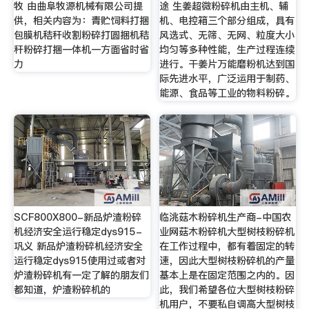
牧 由曲阜牧源机械有限公司提
途 生姜超微粉碎机由主机、辅
供，相关内容为：青贮饲料打捆
机、电控箱三个部分组成，具有
包膜机秸秆收割粉碎打圆捆机秸
风选式、无筛、无网、粒度大小
秆粉碎打捆一体机一方面省时省
均匀等多种性能，生产过程连续
力
进行。干姜片万能磨粉机达到国
际先进水平，广泛运用于制药、
能源、食品等工业的物料粉碎。
SCF800X800-新品炉渣粉碎
临洮菇木粉碎机生产商-中国农
机经济安全运行稳定dys915-
业网菇木粉碎机大型树枝粉碎机
巩义 新品炉渣粉碎机经济安全
在工作过程中，都有着固定的转
运行稳定dys915使用过或者对
速，因此大型树枝粉碎机的产量
炉渣粉碎机有一定了解的朋友们
基本上是在固定范围之内的。因
都知道，炉渣粉碎机的
此，我们希望各位大型树枝粉碎
机用户，不要私自调高大型树枝