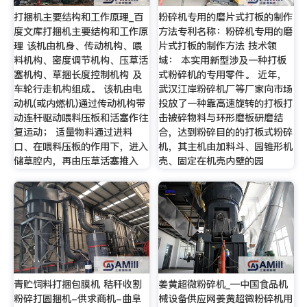
打捆机主要结构和工作原理_百
粉碎机专用的磨片式打板的制作
度文库打捆机主要结构和工作原
方法专利名称：粉碎机专用的磨
理 该机由机身、传动机构、喂
片式打板的制作方法 技术领
料机构、密度调节机构、压草活
域： 本实用新型涉及一种打板
塞机构、草捆长度控制机构 及
式粉碎机的专用零件。 近年，
车轮行走机构组成。 该机由电
武汉江岸粉碎机厂等厂家向市场
动机(或内燃机)通过传动机构带
投放了一种靠高速旋转的打板打
动连杆驱动喂料压板和活塞作往
击被碎物料与环形磨板研磨结
复运动； 适量物料通过进料
合，达到粉碎目的的打板式粉碎
口、在喂料压板的作用下，进入
机，其主机由加料斗、园锥形机
储草腔内，再由压草活塞推入
壳、固定在机壳内壁的园
青贮饲料打捆包膜机 秸秆收割
姜黄超微粉碎机_—中国食品机
粉碎打圆捆机-供求商机-曲阜
械设备供应网姜黄超微粉碎机用