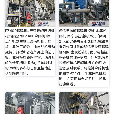
FZ400粉碎机-天津世纪茂源机
凯信易拉罐粉碎机视频 金属粉
械有限公司FZ400粉碎机 特
碎机 南宁易拉罐粉碎机「阿德
点：机器主轴上装有打板、档
2 天前这是巩义市凯信机械设备
板、风叶三部分，由电动机带动
有限公司提供的凯信易拉罐粉碎
旋转。打板和嵌在外壳上的边牙
机视频 金属粉碎机 南宁易拉罐
板、弯牙板构成粉碎室，通过其
粉碎机的详细信息，包含凯信易
间的快速相对运 动，形成对被
拉罐粉碎机视频等相关介绍,欢
粉碎物的多次打击和互相撞击，
迎您及时联系。易拉罐粉碎机性
达到粉碎目的。
能和结构特点： 1.减速电机驱
动。 2.采用啮合式刀片，将易
拉罐磨粉。