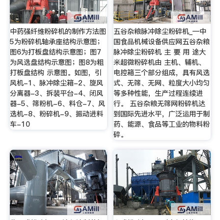
中药强纤维粉碎机的制作方法图
五谷杂粮脉冲除尘粉碎机_—中
5为粉碎机轴承座结构示意图；
国食品机械设备供应网五谷杂粮
图6为打板盘结构示意图；图7
脉冲除尘粉碎机 主 要 用 途大
为风选盘结构示意图；图8为粗
米超微粉碎机由 主机、辅机、
打板盘结构 示意图。如图，引
电控箱三个部分组成，具有风选
风机-1、脉冲除尘箱-2、旋风
式、无筛、无网、粒度大小均匀
分离器-3、拆装平台-4、闭风
等多种性能，生产过程连续进
器-5、筛粉机-6、料仓-7、风
行。 五谷杂粮无筛网粉碎机达
选机-8、粉碎机-9、振动进料
到国际先进水平，广泛运用于制
车-10
药、能源、食品等工业的物料粉
碎。