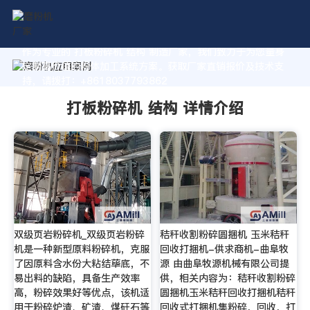
作为专业的 打板粉碎机 结构 制造厂家，我们致力于为您量身
定制高价值的粉体加工系统方案。获取厂家直销报价及技术支
持，请拨打：+8618037793862
打板粉碎机 结构 详情介绍
双级页岩粉碎机_双级页岩粉碎
秸秆收割粉碎圆捆机 玉米秸秆
机是一种新型原料粉碎机，克服
回收打捆机-供求商机-曲阜牧
了因原料含水份大粘结荜底，不
源 由曲阜牧源机械有限公司提
易出料的缺陷，具备生产效率
供，相关内容为：秸秆收割粉碎
高，粉碎效果好等优点，该机适
圆捆机玉米秸秆回收打捆机秸秆
用于粉碎炉渣、矿渣、煤矸石等
回收式打捆机集粉碎，回收，打