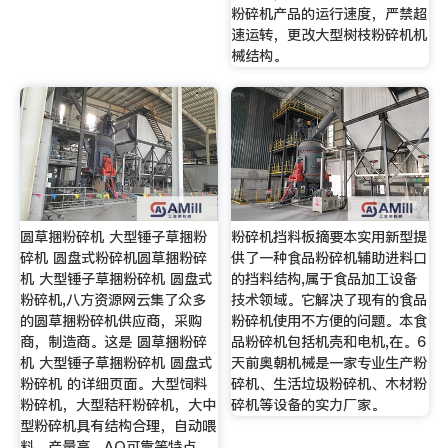
粉碎机产品的运行速度，严禁超
速运转，更改大型树枝粉碎机机
械结构。
圆草捆粉碎机 大型锤子草捆粉
粉碎机挡料板摘要本实用新型提
碎机 圆盘式粉碎机圆草捆粉碎
供了一种食品粉碎机辅助进料口
机 大型锤子草捆粉碎机 圆盘式
的挡料结构,属于食品加工设备
粉碎机,八方资源网云集了众多
技术领域。它解决了现有的食品
的圆草捆粉碎机供应商，采购
粉碎机使用不方便的问题。本食
商，制造商。这是 圆草捆粉碎
品粉碎机包括机壳和电机,在。6
机 大型锤子草捆粉碎机 圆盘式
天前奥朝机械是一家专业生产粉
粉碎机 的详细页面。大型饲料
碎机、生活垃圾粉碎机、木材粉
粉碎机，大型秸秆粉碎机，大中
碎机等设备的实力厂家。
型粉碎机具有结构合理，自动喂
料，产量高，AQ可靠等特点，