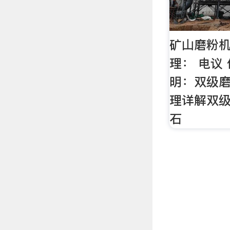
矿山磨粉
理： 电议
明：双级
理详解双
石