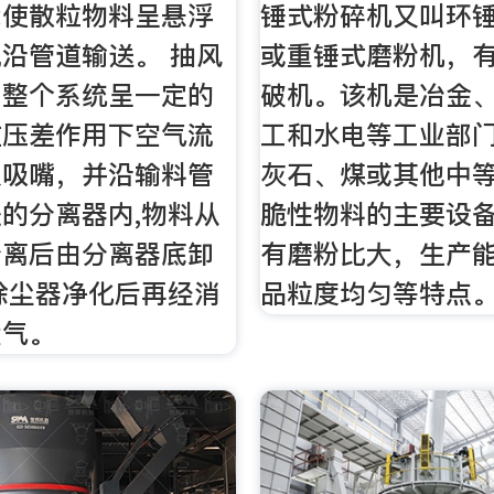
能使散粒物料呈悬浮
锤式粉碎机又叫环
沿管道输送。 抽风
或重锤式磨粉机，
，整个系统呈一定的
破机。该机是冶金
在压差作用下空气流
工和水电等工业部
入吸嘴，并沿输料管
灰石、煤或其他中
的分离器内,物料从
脆性物料的主要设
分离后由分离器底卸
有磨粉比大，生产
除尘器净化后再经消
品粒度均匀等特点
大气。