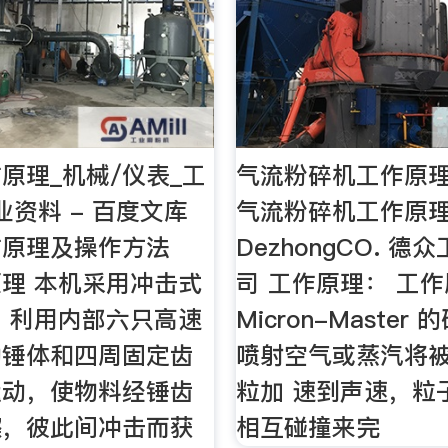
原理_机械/仪表_工
气流粉碎机工作原理
业资料 - 百度文库
气流粉碎机工作原理
作原理及操作方法
DezhongCO. 
理 本机采用冲击式
司 工作原理： 工
 利用内部六只高速
Micron-Master
动锤体和四周固定齿
喷射空气或蒸汽将
运动，使物料经锤齿
粒加 速到声速，粒
擦，彼此间冲击而获
相互碰撞来完