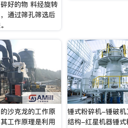
碎好的物 料经旋转
用，通过筛孔筛选后
袋。
用的沙克龙的工作原
锤式粉碎机-锤破机
？其工作原理是利用
结构-红星机器锤式