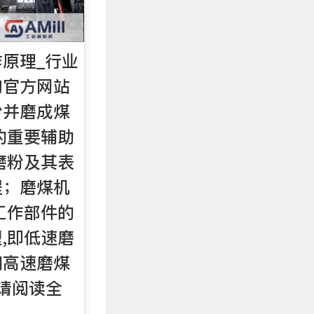
原理_行业
询官方网站
粉并磨成煤
的重要辅助
磨粉及其表
程；磨煤机
工作部件的
,即低速磨
和高速磨煤
,请阅读全