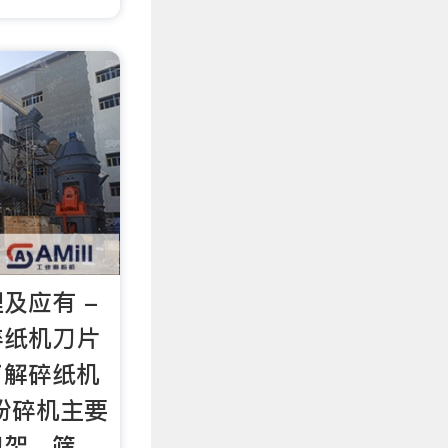
及应有 -
碎纸机刀片
了解碎纸机
粉碎机主要
刀架、筛