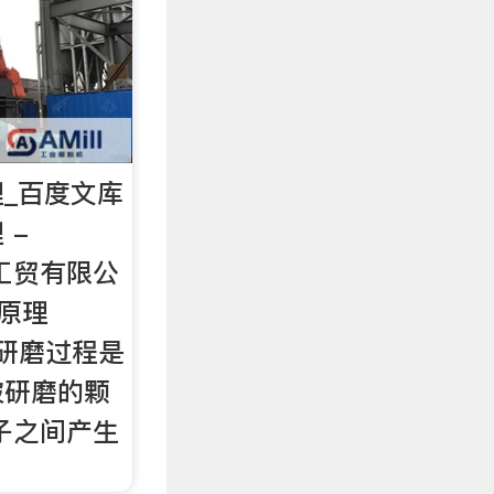
_百度文库
 -
德众工贸有限公
作原理
 的研磨过程是
被研磨的颗
子之间产生