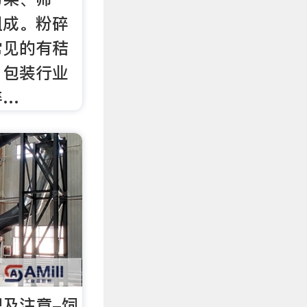
组成。粉碎
常见的有秸
、包装行业
碎…
及注意-饲