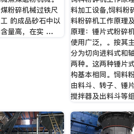
焦煤粉碎机械过铁尺
料加工设备,饲料粉
工 的成品砂石中以
料粉碎机工作原理及
含量高，在实 …
原理：锤片式粉碎
使用广泛，。按其
分为切向进料式和
两种。这两种锤片
构基本相同。饲料
由料斗、转子、锤
搅拌器及出料斗等