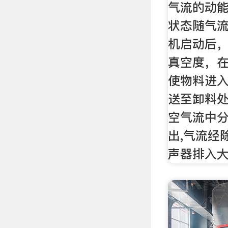
气流的动
状态随气流
机启动后
真空度，
使物料进
送至卸料处
空气流中
出,气流经
声器排入