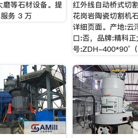
大磨等石材设备。提
红外线自动桥式切
服务 3 万
花岗岩陶瓷切割机
详细页面。产地:云
口:否，品牌:精科
号:ZDH-400*90°