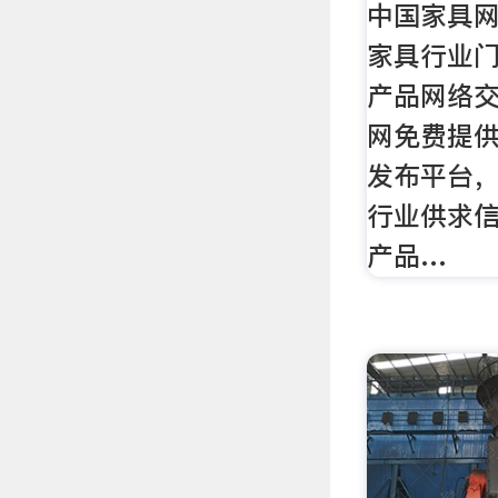
中国家具
家具行业
产品网络
网免费提
发布平台
行业供求
产品…