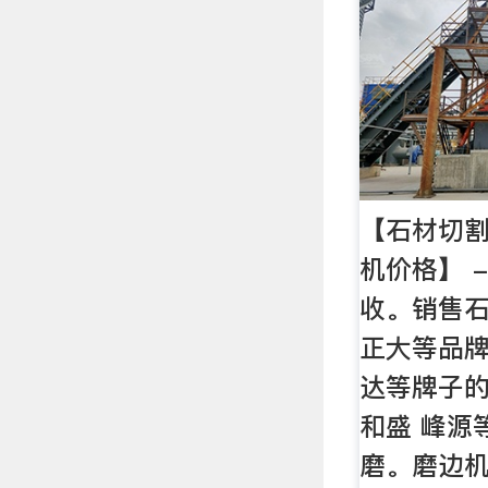
【石材切割
机价格】 
收。销售石
正大等品牌
达等牌子
和盛 峰源
磨。磨边机