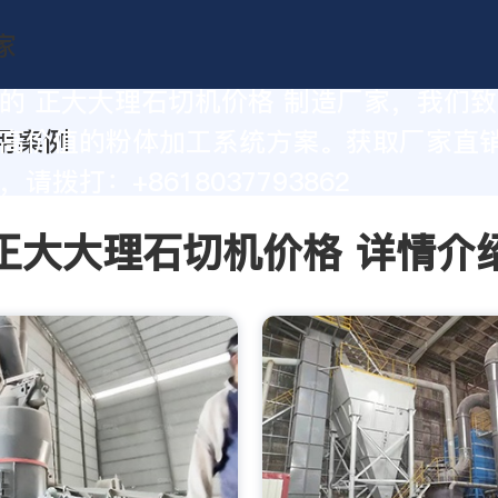
的 正大大理石切机价格 制造厂家，我们
高价值的粉体加工系统方案。获取厂家直
请拨打：+8618037793862
正大大理石切机价格 详情介