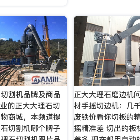
石切割机品牌及商品
正大大理石磨边机
专业的正大大理石切
材手摇切边机：几千
购物商城，本频道提
废铁价看你切板的精
理石切割机哪个牌子
摇精准差 切出的板
大理石切割机图片品
差多 现在都用自动