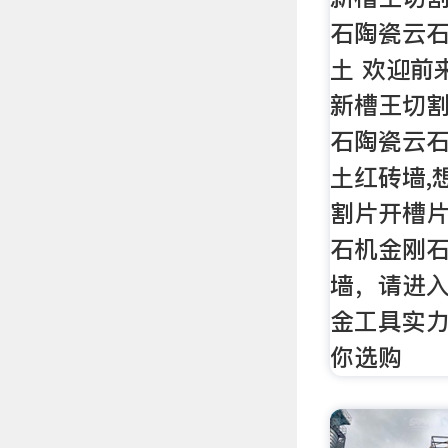
石陶瓷云
土 欢迎前
新槽王切
石陶瓷云
土红砖墙,
割片开槽
石机金刚
墙，请进
金工具实
你选购