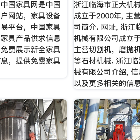
网中国家具网是中国
浙江临海市正大机械
门户网站，家具设备
成立于2000年, 主
交易平台，中国家具
司简介. 网址, 浙
供家具产品供求信息
机械有限公司成立于2
，免费展示新全家具
主营切割机，磨抛
信息，提供免费家具
等石材机械. 浙江
械有限公司介绍, 
以及更多相关的信息