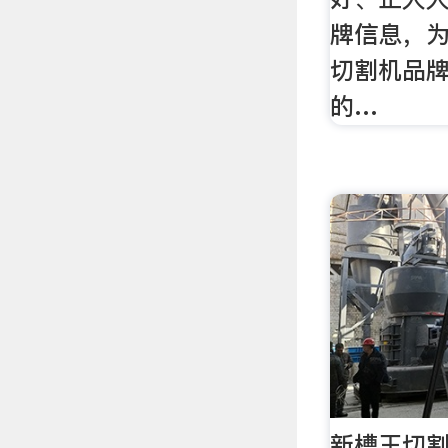
牌信息，
切割机品
的…
新槽王切