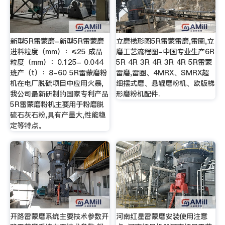
新型5R雷蒙磨-新型5R雷蒙磨
立磨梯形图5R雷蒙雷磨,雷圈,立
进料粒度（mm）：≤25 成品
磨工艺流程图-中国专业生产6R
粒度（mm）：0.125- 0.044
5R 4R 3R 4R 3R 4R 5R雷蒙
班产（t）：8-60 5R雷蒙磨粉
雷磨,雷圈、4MRX、SMRX超
机在电厂脱硫项目中应用火暴,
细摆式磨、悬辊磨粉机、欧版梯
我公司最新研制的国家专利产品
形磨粉机配件.
5R雷蒙磨粉机主要用于粉磨脱
硫石灰石粉,具有产量大,性能稳
定等特点。
开路雷蒙磨系统主要技术参数开
河南红星雷蒙磨安装使用注意