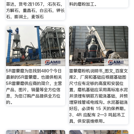
菲达，货号:改1057，:石灰石，
料的磨粉加工。
方解石，重晶石，白云石，钾长
石，膨润土，麦饭石
5R雷蒙磨为您找到480个今日
雷蒙磨粉机说明书_图文_百度文
最新的5R雷蒙磨。也提供相关
库2、厂房和基础应根据基础图
5R雷蒙磨供应商的简介，主营
尺寸应有足够的高度和安装位
产品，图片，销量等全方位信
置，磨机基础应采用高标准水泥
息，为您订购产品提供全方位
并须埋有钢筋方能浇基础，并预
的。
埋穿线管或电线沟。水泥基础浇
好后，必须有 15 天的保养期。
3、4R 应配有 2—3 吨起吊工
具，供安装维修用。