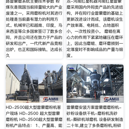
路雷蒙磨系统主要技术参数 粉
点-河南红星机器河南红星雷蒙
煤灰是我国当前排量较大的产业
磨采用国内外同类产品的先进结
废渣之一，采用磨粉机对其进行
构，并在同行业雷蒙磨的基础上
处理是当前最有潜力的利用方
更新改进设计而成，该磨机设生
式。机械早已和越南、印度，马
产效率高、电耗低、占地面积
来西亚等众多国家签订了数多合
小，一次性投资小。 磨辊在离
同，并且公司还在致力于产品的
心力的作用下紧紧地碾压在磨环
研发和出产，一代代新产品竞相
上，因此当磨辊、磨环磨损到一
出炉，也正和国际接轨，达成长
定厚度时不影响成品的产量与细
久
度。
HD-2500超大型雷蒙磨粉机客
雷蒙磨安装方案雷蒙磨磨粉机-
户现场 HD-2500 超大型雷蒙
砂粉设备烘干机-磨粉机洗砂
磨粉机 HD-2500超大型雷蒙磨
机-撕碎机球磨机 设备研发制造
粉机产品特点： 1、产量高、能
二十年,建立了多条磨粉机,粉碎