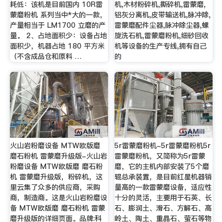
耗低：该机是目前国内 10R雷
机,木材粉碎机,撕碎机,雷蒙磨,
蒙磨粉机 系列当中*大的一款，
铝灰分离机,皮带输送机,脉冲除,
产量相当于 LM1700 立磨的产
雷蒙磨配件尘器,脉冲除尘器,螺
量。 2、占地面积少：设备占地
旋洗石机,雷蒙磨粉机,细砂回收
面积少，机器占地 180 平方米
机等设备的生产专线,拥有自己
（不含成品仓和原料 …
的
火山岩粉磨设备 MTW欧版磨
5r雷蒙磨粉机-5r雷蒙磨粉机5r
磨石粉机 雷蒙磨升级版-火山岩
雷蒙磨粉机，又简称为5r雷蒙
粉磨设备 MTW欧版磨 磨石粉
磨，它的主机内部安装了5个磨
机 雷蒙磨升级版，粉碎机，这
辊总承装置，是目前红星机器销
里云集了众多的供应商，采购
量高的一款雷蒙磨设备，适应性
商，制造商。这是火山岩粉磨设
十分的灵活，主要用于石英、长
备 MTW欧版磨 磨石粉机 雷蒙
石、膨润土、滑石、方解石、高
磨升级版的详细页面。品牌:科
岭土、陶土、重晶石、萤石等物