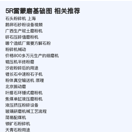
5R雷蒙磨基础图 相关推荐
石头粉碎机 上海
鹅卵石砂粉设备视频
广西生产坭土磨粉机
碎石压碎值磨粉机
哪个造纸厂需要方解石粉
粉碎机械动
价格800多万元生产的细磨机
辊压机半终粉磨
沙岩粉碎后的用途
锂长石中速粉石子机
粉体真空输送机 原理
北京振动磨
叶腊石环锤式磨粉机
焦煤单缸液压磨粉机
液压挤压粉碎设备
玻璃研磨机械工艺流程
简易配煤机
银矿石粉碎机
天青石粉用途