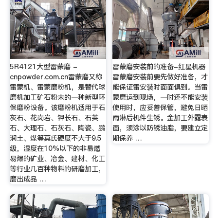
5R4121大型雷蒙磨 -
雷蒙磨安装前的准备-红星机器
cnpowder.com.cn雷蒙磨又称
雷蒙磨安装前要先做好准备，才
雷蒙机、雷蒙磨粉机，是替代球
能保证雷安装时面面俱到。当雷
磨机加工矿石粉末的一种新型环
蒙磨运到现场，一时还不能安装
保磨粉设备。该磨粉机适用于石
使用时，应妥善保管，避免日晒
灰石、花岗岩、钾长石、石英
雨淋后机件生锈。金加工外露表
石、大理石、石灰石、陶瓷、鹏
面，须涂以防锈油脂，要建立定
润土、煤等莫氏硬度不大于9.5
期保养 …
级，湿度在10%以下的非易燃
易爆的矿业、冶金、建材、化工
等行业几百种物料的研磨加工，
磨出成品 …