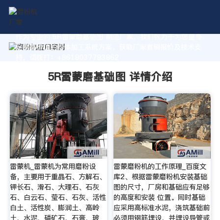
作为专业的 5R雷蒙磨基础图 制造厂家，我们致力于为您量身
定制高价值的粉体加工系统方案。获取厂家直销报价及技术支
持，请拨打：+8618037793862
5R雷蒙磨基础图 详情介绍
雷蒙机_雷蒙机为常用磨粉设
雷蒙磨粉机的工作原理_百度文
备，主要用于重晶石、方解石、
库2、根据雷蒙磨粉机安装基础
钾长石、滑石、大理石、石灰
图的尺寸，厂房和基础应有足够
石、白云石、莹石、石灰、活性
的高度和安装 位置。同时基础
白土、活性炭、膨润土、高岭
应采用高标准水泥，浇筑基础前
土、水泥、磷矿石、石膏、玻
必须用钢筋埋设，并埋设导管或