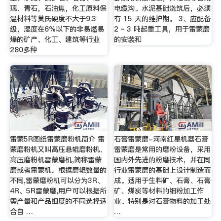
璃、青石，石油焦，化工原料保
电缆沟。水泥基础浇筑后，必须
温材料等莫氏硬度不大于9.3
有 15 天的维护期。 3、应配备
级，湿度在6%以下的非易燃易
2 ~ 3 吨起重工具，用于雷蒙磨
爆的矿产、化工、建筑等行业
的安装和
280多种
雷蒙5R图纸雷蒙磨粉机简介 雷
石膏雷蒙磨-河南红星机器石膏
蒙磨粉机又叫高压悬辊磨粉机、
雷蒙磨是常用的磨粉设备，采用
高压磨粉机雷蒙磨机,简称雷蒙
国内外先进的粉磨技术，并在同
磨或者雷蒙机。根据磨辊数量的
行业雷蒙磨的基础上设计制造而
不同,雷蒙磨粉机可以分为3R、
成。适用于生料矿、石膏、石膏
4R、5R雷蒙磨,用户可以根据所
矿、煤炭等材料的细粉加工作
需产量和产品细度的不同选择适
业。特别是对石膏物料的加工处
合自 …
…