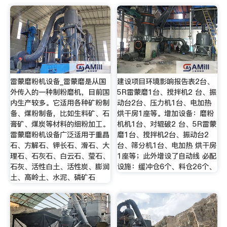
雷蒙磨粉机设备_雷蒙磨是从国
建设项目环境影响报告表2台、
外传入的一种制粉磨机，目前国
5R雷蒙磨1台、搅拌机2 台、振
内生产较多。它适用各种矿粉制
动台2台、压力机1台、电加热
备、煤粉制备，比如生料矿、石
烘干房1座等。增加设备：磨粉
膏矿、煤炭等材料的细粉加工。
机机1台、对辊破2 台、5R雷蒙
雷蒙磨粉机设备广泛适用于重晶
磨1台、搅拌机2台、振动台2
石、方解石、钾长石、滑石、大
台、筛分机1台、电加热 烘干房
理石、石灰石、白云石、莹石、
1座等；此外增设了自动线 必配
石灰、活性白土、活性炭、膨润
设施：缓冲仓6个、料仓26个、
土、高岭土、水泥、磷矿石