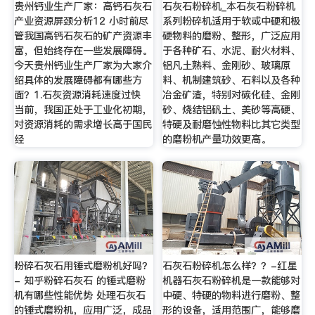
贵州钙业生产厂家：高钙石灰石
石灰石粉碎机_本石灰石粉碎机
产业资源屏颈分析12 小时前尽
系列粉碎机适用于软或中硬和极
管我国高钙石灰石的矿产资源丰
硬物料的磨粉、整形，广泛应用
富，但始终存在一些发展障碍。
于各种矿石、水泥、耐火材料、
今天贵州钙业生产厂家为大家介
铝凡土熟料、金刚砂、玻璃原
绍具体的发展障碍都有哪些方
料、机制建筑砂、石料以及各种
面？1.石灰资源消耗速度过快
冶金矿渣，特别对碳化硅、金刚
当前，我国正处于工业化初期，
砂、烧结铝矾土、美砂等高硬、
对资源消耗的需求增长高于国民
特硬及耐磨蚀性物料比其它类型
经
的磨粉机产量功效更高。
粉碎石灰石用锤式磨粉机好吗？
石灰石粉碎机怎么样？？-红星
- 知乎粉碎石灰石 的锤式磨粉
机器石灰石粉碎机是一款能够对
机有哪些性能优势 处理石灰石
中硬、特硬的物料进行磨粉、整
的锤式磨粉机，应用广泛，成品
形的设备，适用范围广，能够磨