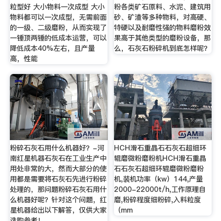
粒型好 大小物料一次成型 大小
粉各类矿石原料、水泥、建筑用
物料都可以一次成型，无需前面
砂、矿渣等多种物料，对高硬、
的一级、二级磨粉，从而实现了
特硬以及耐磨性强的物料磨粉效
一锤顶两锤的低成本运营，可以
果高于其他类型的磨粉设备，那
降低成本40%左右，且产量
么，石灰石粉碎机到底怎样呢？
高，性能
粉碎石灰石用什么机器好？-河
HCH滑石重晶石石灰石超细环
南红星机器石灰石在工业生产中
辊磨微粉磨粉机HCH滑石重晶
用处非常的大，然而大部分的使
石石灰石超细环辊磨微粉磨粉
用都是需要将石灰石先进行粉碎
机,装机功率（kw）144,产量
处理的，那问题粉碎石灰石用什
2000-22000t/h,工作原理自
么机器好呢？针对这个问题，红
磨,粉碎程度细粉碎,入料粒度
星机器给出以下解答，仅供大家
（mm
选购参考！