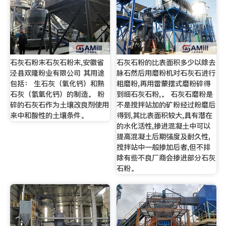
石灰石粉末石灰石粉末,安徽省
石灰石粉的比表面积多少以除去
泾县双隆粉业有限公司 其用途
脉石然后用磨粉机对石灰石进行
包括： 生石灰（氧化钙）和熟
粗磨粉,再用雷蒙摆式磨粉碎得
石灰（氢氧化钙）的制造。 粉
到细石灰石粉,。 石灰石磨粉是
碎的石灰石作为土壤改良剂使用
不是搅拌站加的矿粉经过粉磨后
来中和酸性的土壤条件。
得到,其比表面积较大,具有潜在
的水化活性,掺进混凝土中可以
提高混凝土后期强度及耐久性,
搅拌站中一般掺加后者,但不排
除有些不良厂商会掺进部分石灰
石粉。