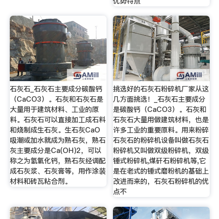
优势特点
石灰石_石灰石主要成分碳酸钙
挑选好的石灰石粉碎机厂家从这
（CaCO3）。石灰和石灰石是
几方面挑选！_石灰石主要成分
大量用于建筑材料、工业的原
是碳酸钙（CaCO3）。石灰和
料。石灰石可以直接加工成石料
石灰石大量用做建筑材料，也是
和烧制成生石灰。生石灰CaO
许多工业的重要原料。用来粉碎
吸潮或加水就成为熟石灰，熟石
石灰石的粉碎机设备叫做石灰石
灰主要成分是Ca(OH)2，可以
粉碎机又叫做双级粉碎机，双级
称之为氢氧化钙，熟石灰经调配
锤式粉碎机,煤矸石粉碎机等,它
成石灰浆、石灰膏等，用作涂装
是在老式的锤式磨粉机的基础上
材料和砖瓦粘合剂。
改进而来的，石灰石粉碎机的优
点不