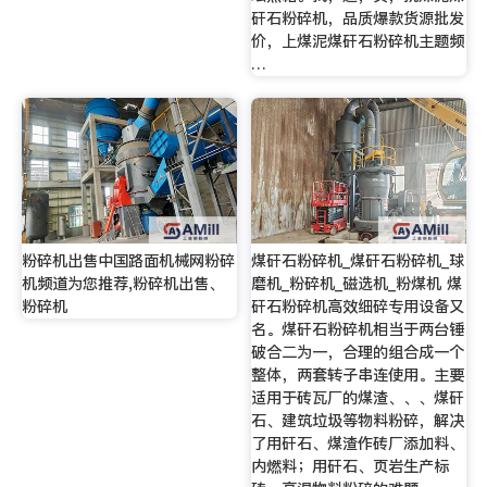
矸石粉碎机，品质爆款货源批发
价，上煤泥煤矸石粉碎机主题频
…
粉碎机出售中国路面机械网粉碎
煤矸石粉碎机_煤矸石粉碎机_球
机频道为您推荐,粉碎机出售、
磨机_粉碎机_磁选机_粉煤机 煤
粉碎机
矸石粉碎机高效细碎专用设备又
名。煤矸石粉碎机相当于两台锤
破合二为一，合理的组合成一个
整体，两套转子串连使用。主要
适用于砖瓦厂的煤渣、、、煤矸
石、建筑垃圾等物料粉碎，解决
了用矸石、煤渣作砖厂添加料、
内燃料；用矸石、页岩生产标