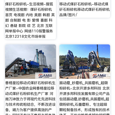
煤矸石粉碎机-生活视频-搜狐
移动式煤矸石粉碎机-移动式煤
视频生活视频：煤矸石粉碎机
矸石粉碎机移动式煤矸石粉碎机
首页 电视剧 内地 美剧 韩剧 英
品牌/图片/
剧 自制剧 电 影 爱情 喜剧 科
幻 悬疑 影院 综 艺 北京 互联
网举报中心 网络110报警服务
北京12318文化市场举报
香格里拉移动式煤矸石粉碎机生
振动磨_砂磨机_共振磨机_超微
产厂家-中国农业网香格里拉移
粉碎机-北京开源多邦科技 北京
动式煤矸石粉碎机生产厂家 河
开源多邦科技发展有限公司产品
南万坤致力于将现代化先进科技
包括振动磨,砂磨机,共振磨机,超
与技术传统相结合，不断改进设
微粉碎机,石墨磨粉。专注超细
备，竭力为客户提供高效的产
颗粒制备技术，形成独有的技术