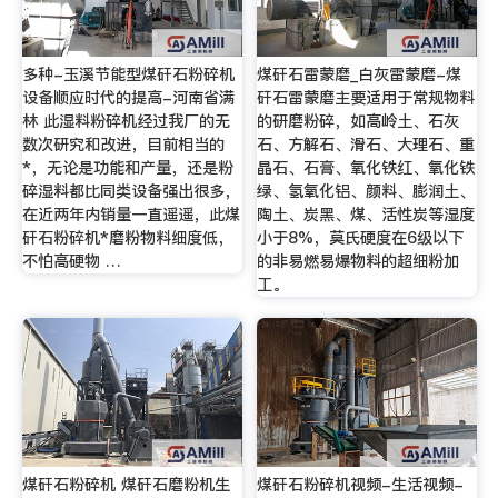
多种-玉溪节能型煤矸石粉碎机
煤矸石雷蒙磨_白灰雷蒙磨-煤
设备顺应时代的提高-河南省满
矸石雷蒙磨主要适用于常规物料
林 此湿料粉碎机经过我厂的无
的研磨粉碎，如高岭土、石灰
数次研究和改进，目前相当的
石、方解石、滑石、大理石、重
*，无论是功能和产量，还是粉
晶石、石膏、氧化铁红、氧化铁
碎湿料都比同类设备强出很多，
绿、氢氧化铝、颜料、膨润土、
在近两年内销量一直遥遥，此煤
陶土、炭黑、煤、活性炭等湿度
矸石粉碎机*磨粉物料细度低，
小于8%，莫氏硬度在6级以下
不怕高硬物 …
的非易燃易爆物料的超细粉加
工。
煤矸石粉碎机 煤矸石磨粉机生
煤矸石粉碎机视频-生活视频-