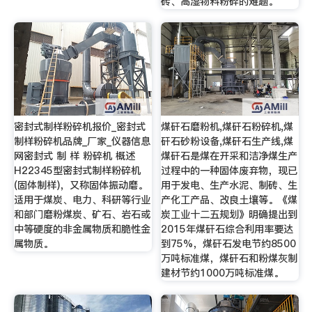
砖、高湿物料粉碎的难题。
密封式制样粉碎机报价_密封式
煤矸石磨粉机,煤矸石粉碎机,煤
制样粉碎机品牌_厂家_仪器信息
矸石砂粉设备,煤矸石生产线,煤
网密封式 制 样 粉碎机 概述
煤矸石是煤在开采和洁净煤生产
H22345型密封式制样粉碎机
过程中的一种固体废弃物，现已
(固体制样)，又称固体振动磨。
用于发电、生产水泥、制砖、生
适用于煤炭、电力、科研等行业
产化工产品、改良土壤等。《煤
和部门磨粉煤炭、矿石、岩石或
炭工业十二五规划》明确提出到
中等硬度的非金属物质和脆性金
2015年煤矸石综合利用率要达
属物质。
到75%，煤矸石发电节约8500
万吨标准煤，煤矸石和粉煤灰制
建材节约1000万吨标准煤。