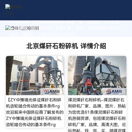
作为专业的 北京煤矸石粉碎机 制造厂家，我们致力于为您量
身定制高价值的粉体加工系统方案。获取厂家直销报价及技术
支持，请拨打：+8618037793862
北京煤矸石粉碎机 详情介绍
【ZY中豫瑞光保证煤矸石粉碎
煤泥煤矸石粉碎机-煤泥煤矸石
机齿轮啮合传动的基本条件rg
粉碎机厂家、品牌、图片、热帖
欢迎前来中国供应商了解发布的
为您优选61条煤泥煤矸石粉碎
ZY中豫瑞光保证煤矸石粉碎机
机热销货源，包括煤泥煤矸石粉
齿轮啮合传动的基本条件rg
碎机厂家，品牌，高清大图，论
坛热帖。找，逛，买，挑煤泥煤