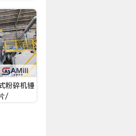
式粉碎机锤
片/