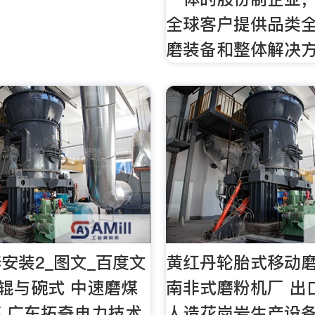
全球客户提供品类
磨装备和整体解决
安装2_图文_百度文
黄红丹轮胎式移动
03辊与碗式 中速磨煤
南非式磨粉机厂 出
 广东拓奇电力技术
人造花岗岩生产设