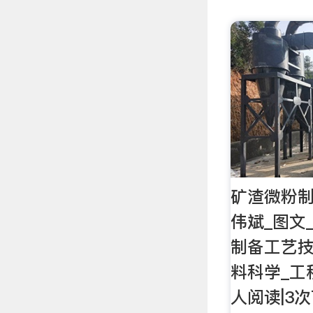
矿渣微粉制
伟斌_图文
制备工艺技
料科学_工
人阅读|3