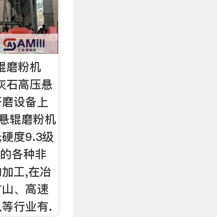
辊磨粉机
灰石高压悬
研磨设备上
压悬辊磨粉机
硬度9.3级
下的各种非
加工,在冶
矿山、高速
等行业有.