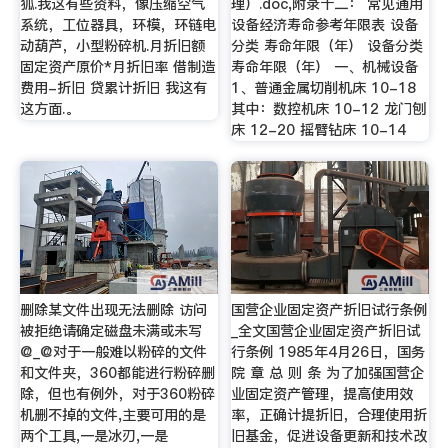
狐.我这有些资料，像压缩空气
理）.doc,附录十二： 常见通用
系统，工位器具，环模，环链电
设备经济寿命参考年限表 设备
动葫芦，小型粉碎机.月折旧额
分类 寿命年限（年） 设备分类
固定资产原价*月折旧率 借制造
寿命年限（年） 一、机械设备
费用-折旧 贷累计折旧 我这有
1、普通金属切削机床 10-18
这方面.。
其中：数控机床 10-12 龙门刨
床 12-20 摇臂钻床 10-14
删除某文件出现无法删除 访问
国营企业固定资产折旧试行条例
被拒绝请确定磁盘未满或未写
_全文国营企业固定资产折旧试
@_@对于一般难以粉碎的文件
行条例 1985年4月26日，国务
和文件夹，360都能进行粉碎删
院 章 总 则 条 为了加强国营企
除，但也有例外，对于360粉碎
业固定资产管理，提高使用效
机删不掉的文件,主要可用的是
率，正确计提折旧，合理使用折
两个工具,一是冰刃,一是
旧基金，促进设备更新和技术改