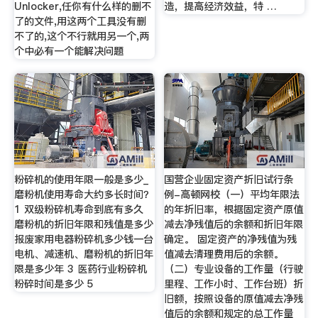
Unlocker,任你有什么样的删不
造，提高经济效益，特 …
了的文件,用这两个工具没有删
不了的,这个不行就用另一个,两
个中必有一个能解决问题
粉碎机的使用年限一般是多少_
国营企业固定资产折旧试行条
磨粉机使用寿命大约多长时间？
例-高顿网校（一）平均年限法
1 双级粉碎机寿命到底有多久
的年折旧率，根据固定资产原值
磨粉机的折旧年限和残值是多少
减去净残值后的余额和折旧年限
报废家用电器粉碎机多少钱一台
确定。 固定资产的净残值为残
电机、减速机、磨粉机的折旧年
值减去清理费用后的余额。
限是多少年 3 医药行业粉碎机
（二）专业设备的工作量（行驶
粉碎时间是多少 5
里程、工作小时、工作台班）折
旧额，按照设备的原值减去净残
值后的余额和规定的总工作量