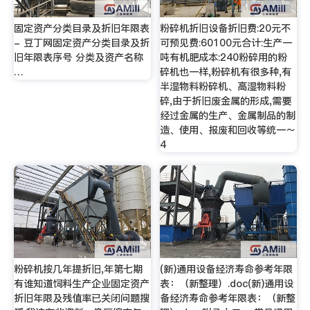
固定资产分类目录及折旧年限表
粉碎机折旧设备折旧费:20元不
- 豆丁网固定资产分类目录及折
可预见费:60100元合计:生产一
旧年限表序号 分类及资产名称
吨有机肥成本:240粉碎用的粉
…
碎机也一样,粉碎机有很多种,有
半湿物料粉碎机、高湿物料粉
碎,由于折旧废金属的形成,需要
经过金属的生产、金属制品的制
造、使用、报废和回收等统一～
4
粉碎机按几年提折旧,年第七期
(新)通用设备经济寿命参考年限
有谁知道饲料生产企业固定资产
表：（新整理）.doc(新)通用设
折旧年限及残值率已关闭问题搜
备经济寿命参考年限表：（新整