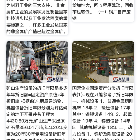
为材料工业的三大支柱。 非金
给弹性大，回收程序繁琐，回收
属矿工业的发展状况是衡量国家
率也较低。 （一）钢厂自产废
科技进步以及工业发达程度的重
钢
要标志之一，许多工业发达国家
的非金属矿产值已超过金属矿。
矿山生产设备的折旧年限是多少
国营企业固定资产分类折旧年限
年年折旧额=固定资产原值×年
表(1)-现在只能参考了折旧年限
折旧率 根据前述,房屋建筑物、
一、机械设备 1．普通金属切削
机器设备折旧年限分别为评估确
机床 18年 2．锻压设备 17年
定的地下开采井巷工程为
其中：锻锤设备 14年 3．起重
4430.80万元,矿山生产采出原
设备 19年 4．铸造设备 14年
矿石量356.01万吨,年年30年变
5．其他机械设备 18年 二、动
更为20年30年专用设备折旧年
力设备 1．锅炉及附属设备 20