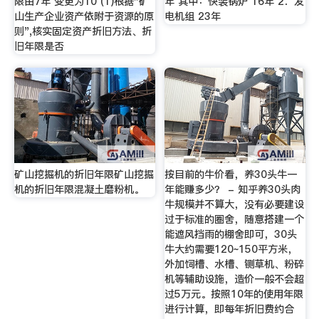
限由7年 变更为10 (1)根据"矿
年 其中：快装锅炉 16年 2．发
山生产企业资产依附于资源的原
电机组 23年
则",核实固定资产折旧方法、折
旧年限是否
矿山挖掘机的折旧年限矿山挖掘
按目前的牛价看，养30头牛一
机的折旧年限混凝土磨粉机。
年能赚多少？ - 知乎养30头肉
牛规模并不算大，没有必要建设
过于标准的圈舍，随意搭建一个
能遮风挡雨的棚舍即可，30头
牛大约需要120~150平方米，
外加饲槽、水槽、铡草机、粉碎
机等辅助设施，造价一般不会超
过5万元。按照10年的使用年限
进行计算，即每年折旧费约合