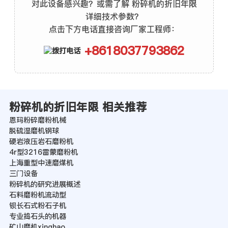
对此设备感兴趣？或需了解 粉碎机的折旧年限
详细技术参数？
点击下方电话直接咨询厂家工程师：
+8618037793862
粉碎机的折旧年限 相关推荐
恩玛粉碎磨粉机械
脱硫湿磨机钢球
硬岩液压岩石磨粉机
4r型3216雷蒙磨粉机
上海重型中速磨煤机
三门设备
粉碎机的研究进展概述
石料磨粉机流动型
钡长石式粉石子机
专业捣石头的机器
矿山磨机xinghao