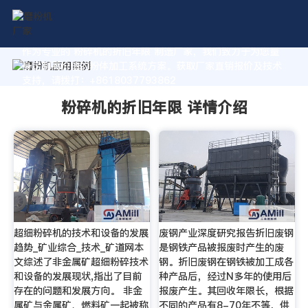
作为专业的 粉碎机的折旧年限 制造厂家，我们致力于为您量
身定制高价值的粉体加工系统方案。获取厂家直销报价及技术
支持，请拨打：+8618037793862
粉碎机的折旧年限 详情介绍
超细粉碎机的技术和设备的发展
废钢产业深度研究报告折旧废钢
趋势_矿业综合_技术_矿道网本
是钢铁产品被报废时产生的废
文综述了非金属矿超细粉碎技术
钢。折旧废钢在钢铁被加工成各
和设备的发展现状,指出了目前
种产品后，经过N多年的使用后
存在的问题和发展方向。 非金
报废产生。其回收年限长，根据
属矿与金属矿、燃料矿一起被称
不同的产品有8-70年不等，供