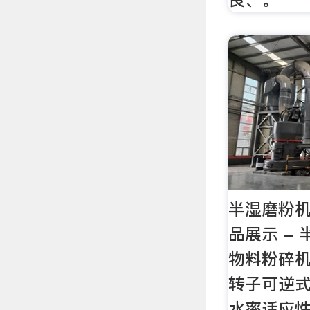
半湿磨粉机
品展示 -
物料粉碎
转子可逆
水率适应