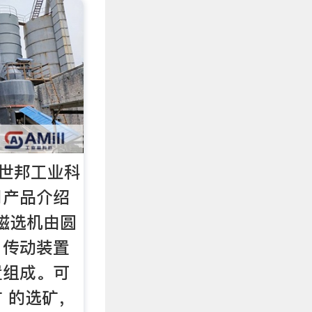
 世邦工业科
司产品介绍
磁选机由圆
，传动装置
置组成。可
 的选矿，