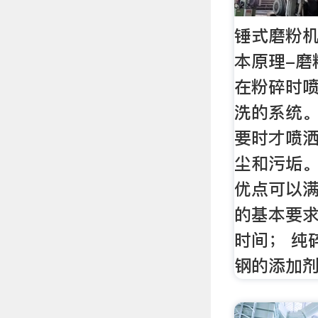
锤式磨粉
本原理-磨
在粉碎时
洗的系统。
要时才喷
尘和污垢。
优点可以
的基本要
时间； 纯
钢的添加