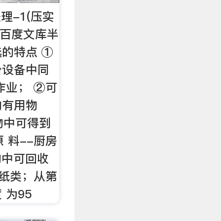
理-1(压实
文_百度文库半
的特点 ①
台设备中同
作业； ②可
的有用物
物中可得到
 料--厨房
物中可回收
的纸类；从第
 为95