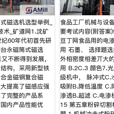
式磁选机选型举例_
食品工厂机械与设
技术_矿道网1.沈矿
要考试内容(附答案)9
世纪60年代初首先研
豆丁网食品用的电
国台永磁筒式磁选
用 石墨、 选择题选
来又不断得到发展，
外相密度相差丌大
系结构，采用新型铁
用 B.2C.3 颜色7
土合金磁钢复合磁
级机中， 脉冲式C
大大提高了磁感应强
吸附B.降低温度 C
成了完整的产品系
渗透B.超滤 C.电
前国内产品性能优
15 第五章粉碎切割
题 1.机械冲击式粉