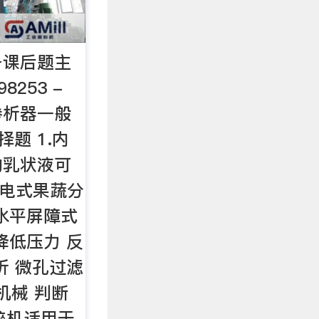
备课后题主
8253 -
渗析器一般
择题 1.内
的乳状液可
.光电式果蔬分
.水平屏障式
.降低压力 反
渗析 微孔过滤
机械 判断
碎机适用于