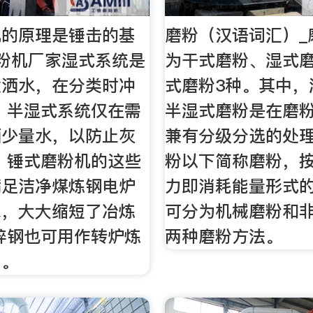
机的原理是锤击的基
磨粉（汉语词汇）_
粉机厂家湿式系统是
为干式磨粉、湿式
喷洒水，在分类时冲
式磨粉3种。其中，
 半湿式系统仅在需
半湿式磨粉是在磨
洒少量水，以防止灰
兼有分级分选的处
 锤式磨粉机的这些
粉以下简称磨粉，
满足洁净煤炼钢电炉
力即消耗能量形式
求，大大缩短了冶炼
可分为机械磨粉和
碎钢也可用作转炉炼
两种磨粉方法。
剂。