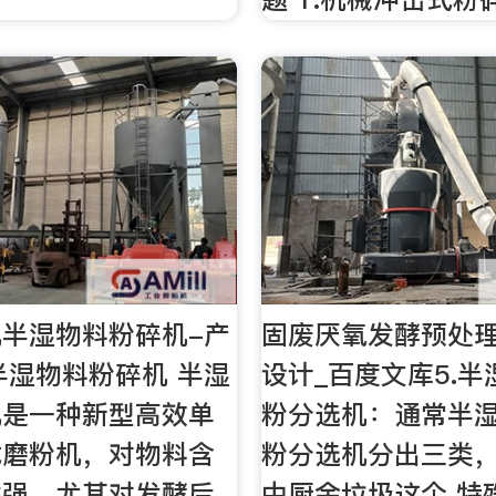
半湿物料粉碎机-产
固废厌氧发酵预处
 半湿物料粉碎机 半湿
设计_百度文库5.
机是一种新型高效单
粉分选机：通常半
式磨粉机，对物料含
粉分选机分出三类
性强，尤其对发酵后
中厨余垃圾这个 特