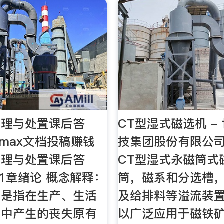
处理与处置课后答
CT型湿式磁选机 -
 - max文档投稿赚钱
技集团股份有限公
处理与处置课后答
CT型湿式永磁筒式
,第1章绪论 概念解释：
筒，磁系和分选槽
：是指在生产、生活
及给排料等溢流装
动中产生的丧失原有
以广泛应用于磁铁矿