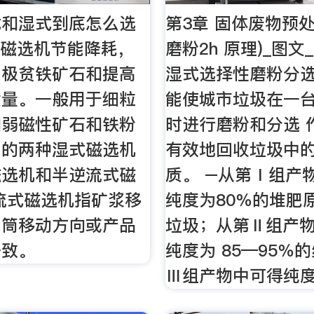
式和湿式到底怎么选
第3章 固体废物预处
式磁选机节能降耗，
磨粉2h 原理)_图
用极贫铁矿石和提高
湿式选择性磨粉分选
质量。一般用于细粒
能使城市垃圾在一
和弱磁性矿石和铁粉
时进行磨粉和分选 
用的两种湿式磁选机
有效地回收垃圾中
磁选机和半逆流式磁
质。 –从第Ⅰ组产
流式磁选机指矿浆移
纯度为80％的堆肥原
圆筒移动方向或产品
垃圾；从第Ⅱ组产
一致。
纯度为 85—95％
Ⅲ组产物中可得纯度