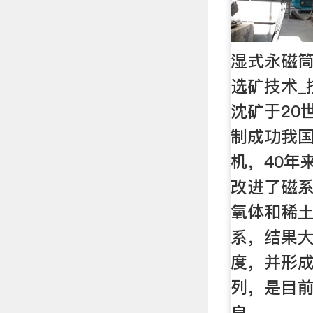
湿式永磁筒
选矿技术_
沈矿于20
制成功我
机，40年
改进了磁
氧体和稀
系，结果
度，并形
列，是目
良、。