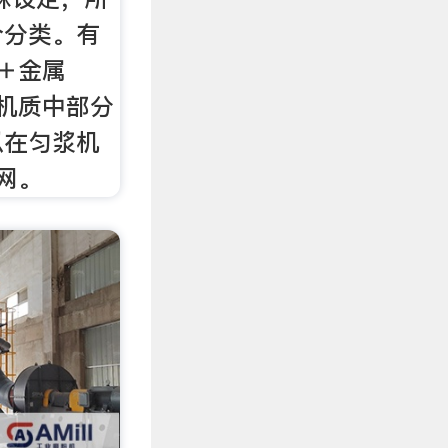
个分类。有
＋金属
机质中部分
以在匀浆机
筛网。