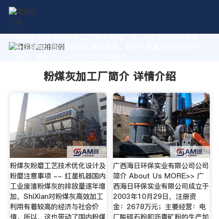
作为专业的 粉煤灰加工厂简介 制造厂家，我们致力于为您量
身定制高价值的粉体加工系统方案。获取厂家直销报价及技术
支持，请拨打：+8618037793862
粉煤灰加工厂简介 详情介绍
粉煤灰粉磨工艺技术优化设计及
广西海日环保实业有限公司公司
粉磨注意事项 -- 红星机器国内
简介 About Us MORE>> 广
工业废渣粉煤灰的排放量逐年增
西海日环保实业有限公司成立于
加，ShiXian对粉煤灰高效加工
2003年10月29日，注册资
利用有着较高的经济与社会价
金：2678万元；主要经营：电
值。所以，这也带动了国内粉煤
厂脱硫石粉和沥青矿粉的生产加