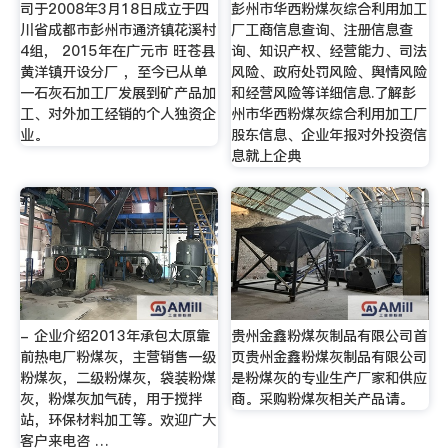
司于2008年3月18日成立于四
彭州市华西粉煤灰综合利用加工
川省成都市彭州市通济镇花溪村
厂工商信息查询、注册信息查
4组， 2015年在广元市 旺苍县
询、知识产权、经营能力、司法
黄洋镇开设分厂 ，至今已从单
风险、政府处罚风险、舆情风险
一石灰石加工厂发展到矿产品加
和经营风险等详细信息.了解彭
工、对外加工经销的个人独资企
州市华西粉煤灰综合利用加工厂
业。
股东信息、企业年报对外投资信
息就上企典
- 企业介绍2013年承包太原靠
贵州金鑫粉煤灰制品有限公司首
前热电厂粉煤灰，主营销售一级
页贵州金鑫粉煤灰制品有限公司
粉煤灰，二级粉煤灰，袋装粉煤
是粉煤灰的专业生产厂家和供应
灰，粉煤灰加气砖，用于搅拌
商。采购粉煤灰相关产品请。
站，环保材料加工等。欢迎广大
客户来电咨 …