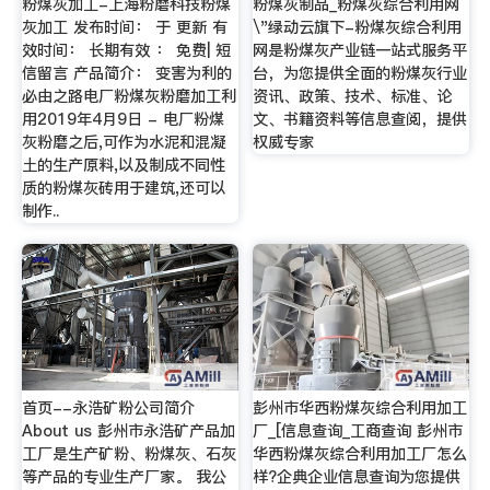
粉煤灰加工-上海粉磨科技粉煤
粉煤灰制品_粉煤灰综合利用网
灰加工 发布时间： 于 更新 有
\"绿动云旗下-粉煤灰综合利用
效时间： 长期有效 ： 免费| 短
网是粉煤灰产业链一站式服务平
信留言 产品简介： 变害为利的
台，为您提供全面的粉煤灰行业
必由之路电厂粉煤灰粉磨加工利
资讯、政策、技术、标准、论
用2019年4月9日 - 电厂粉煤
文、书籍资料等信息查阅，提供
灰粉磨之后,可作为水泥和混凝
权威专家
土的生产原料,以及制成不同性
质的粉煤灰砖用于建筑,还可以
制作..
首页--永浩矿粉公司简介
彭州市华西粉煤灰综合利用加工
About us 彭州市永浩矿产品加
厂_[信息查询_工商查询 彭州市
工厂是生产矿粉、粉煤灰、石灰
华西粉煤灰综合利用加工厂怎么
等产品的专业生产厂家。 我公
样?企典企业信息查询为您提供