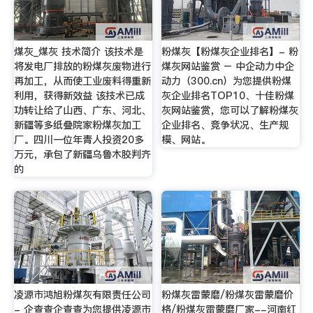
煤灰_煤灰 技术简介 该技术是
粉煤灰【粉煤灰企业排名】- 粉
将发电厂排放的粉煤灰废物进行
煤灰网站鉴赏 – 中企动力中企
再加工，从而使工业废料得重新
动力（300.cn）为您提供粉煤
利用，获得新效益 该技术已成
灰企业排名TOP10、十佳粉煤
功转让给了山西、广东、河北、
灰网站鉴赏，您可以了解粉煤灰
新疆等多纸叠院家粉煤灰加工
企业排名、竞争状况、生产规
厂。四川一位年青人投资20多
模、网站。
万元，承包了新疆乌鲁木胶判齐
的
凌源市鸿旭粉煤灰有限责任公司
粉煤灰雷蒙磨/粉煤灰雷蒙磨价
- 企查查企查查为您提供凌源市
格/粉煤灰雷蒙磨厂家--河南红