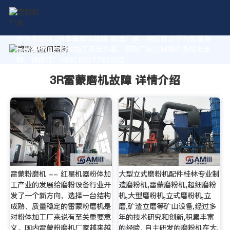
作为专业的 3R雷蒙磨机故障 制造厂家，我们致力于为您量身
定制高价值的粉体加工系统方案。获取厂家直销报价及技术支
持，请拨打：+8618037793862
3R雷蒙磨机故障 详情介绍
雷蒙粉磨机 -- 红星机器粉体加
大型立式磨粉机配件桂林专业制
工产业的发展给磨粉设备行业开
造磨粉机,雷蒙磨粉机,超细磨粉
发了一个新方向，选择一台结构
机,大型磨粉机,立式磨粉机,立
成熟、质量稳定的雷蒙粉磨机是
磨,矿渣立磨等矿山设备,经过多
对粉体加工厂来说有至关重要意
年的技术研究和创新,积累丰富
义。国内雷蒙粉磨机厂家越来越
的经验, 自主研发的磨粉机在大,