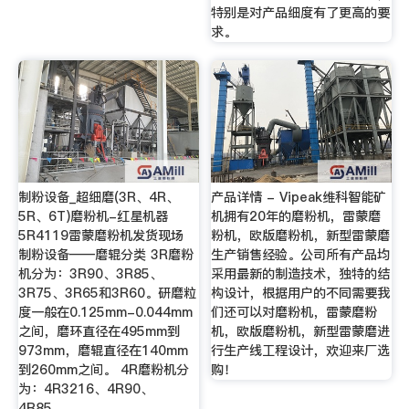
特别是对产品细度有了更高的要
求。
制粉设备_超细磨(3R、4R、
产品详情 - Vipeak维科智能矿
5R、6T)磨粉机-红星机器
机拥有20年的磨粉机，雷蒙磨
5R4119雷蒙磨粉机发货现场
粉机，欧版磨粉机，新型雷蒙磨
制粉设备——磨辊分类 3R磨粉
生产销售经验。公司所有产品均
机分为：3R90、3R85、
采用最新的制造技术，独特的结
3R75、3R65和3R60。研磨粒
构设计，根据用户的不同需要我
度一般在0.125mm-0.044mm
们还可以对磨粉机，雷蒙磨粉
之间，磨环直径在495mm到
机，欧版磨粉机，新型雷蒙磨进
973mm，磨辊直径在140mm
行生产线工程设计，欢迎来厂选
到260mm之间。 4R磨粉机分
购！
为：4R3216、4R90、
4R85。