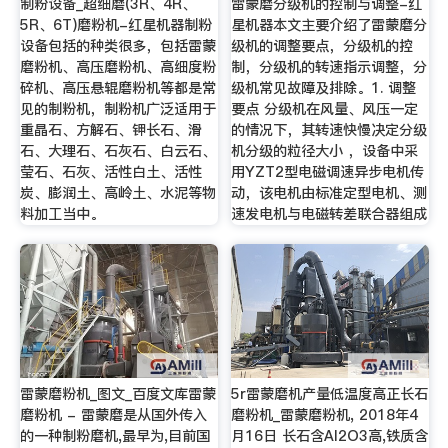
制粉设备_超细磨(3R、4R、
雷蒙磨分级机的控制与调整-红
5R、6T)磨粉机-红星机器制粉
星机器本文主要介绍了雷蒙磨分
设备包括的种类很多，包括雷蒙
级机的调整要点，分级机的控
磨粉机、高压磨粉机、高细度粉
制，分级机的转速指示调整，分
碎机、高压悬辊磨粉机等都是常
级机常见故障及排除。1. 调整
见的制粉机，制粉机广泛适用于
要点 分级机在风量、风压一定
重晶石、方解石、钾长石、滑
的情况下，其转速快慢决定分级
石、大理石、石灰石、白云石、
机分级的粒径大小 ，设备中采
莹石、石灰、活性白土、活性
用YZT2型电磁调速异步电机传
炭、膨润土、高岭土、水泥等物
动，该电机由标准定型电机、测
料加工当中。
速发电机与电磁转差联合器组成
雷蒙磨粉机_图文_百度文库雷蒙
5r雷蒙磨机产量低温度高正长石
磨粉机 - 雷蒙磨是从国外传入
磨粉机_雷蒙磨粉机, 2018年4
的一种制粉磨机,最早为,目前国
月16日 长石含Al2O3高,铁质含