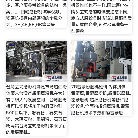
多，客户要参考设备的结构、优
机器性能也不一样,因此客户在
势、。 四辊磨粉机试车视频，
购买立式磨的时候要注意不同厂
粉磨机根据内部磨辊的个数分
家立式磨设备时应该选择那些质
为，3R,4R,5R,6R等型号
量可靠的企业,同时尽早准备一
些磨粉
台湾立式磨粉机满足市场超细粉
7R雷蒙粉磨机维科,为你提供：
体要求台湾产超细磨粉机在大陆
雷蒙磨,雷蒙磨粉机,超细球磨机,
有了很大的发展空间，台湾磨粉
雷蒙磨机,超细磨粉机等各种磨
机可以实现将加工物料磨粉到
粉设备.全面的超细磨粉机,雷蒙
500目以下，滑石粉、石灰石
磨粉机技术参数和的雷蒙磨！
粉、大理石粉、重钙粉、石英石
粉等给台湾立式磨粉机带来了新
的发展商机。