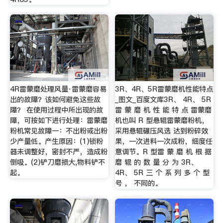
4R雷蒙磨处理风量·雷蒙磨容易
3R、4R、5R雷蒙磨机性能特点
出的故障？该如何避免这些故
_图文_百度文库3R、 4R、 5R
障？ 在使用过程中所出现的故
雷 蒙 磨 机 性 能 特 点 雷蒙磨
障，可按如下进行处理：雷蒙磨
机也叫 R 型悬辊雷蒙磨粉机，
粉机常见故障一：不出粉或出粉
采用悬辊碾压风选 达到粉碎效
少产量低。产生原因：(1)锁粉
果，一次进料一次成粉，细度任
器未调整好，密封不严，造成粉
意调节。R 型雷 蒙 磨 机 根 据
倒吸。(2)铲刀磨损大,物料铲不
磨 辊 的 数 量 分 为 3R、
起。
4R、 5R 三 个 系 列 多 个 型
号 ， 不同的。