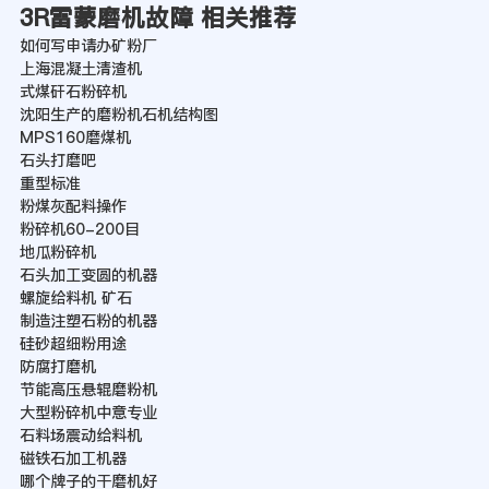
3R雷蒙磨机故障 相关推荐
如何写申请办矿粉厂
上海混凝土清渣机
式煤矸石粉碎机
沈阳生产的磨粉机石机结构图
MPS160磨煤机
石头打磨吧
重型标准
粉煤灰配料操作
粉碎机60-200目
地瓜粉碎机
石头加工变圆的机器
螺旋给料机 矿石
制造注塑石粉的机器
硅砂超细粉用途
防腐打磨机
节能高压悬辊磨粉机
大型粉碎机中意专业
石料场震动给料机
磁铁石加工机器
哪个牌子的干磨机好