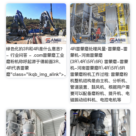
绿色化的3R和4R是什么意思？
4R雷蒙磨处理风量·雷蒙磨-雷
- 行业问答 - .com雷蒙磨工业
蒙机-河南雷蒙磨
磨粉机称呼起源于德前面3R、
(3R\4R\5R\6R) 雷蒙磨-雷蒙
4R代表雷蒙
机-河南雷蒙磨R\4R\5R\6R
磨"class="ikqb_img_alink">。
雷蒙磨粉机工作过程: 雷蒙磨粉
机整机结构是由主机、分析机、
管道装置、鼓风机，根据用户需
要可以配备磨粉机、提升机、电
磁振动给料机、电控电机等