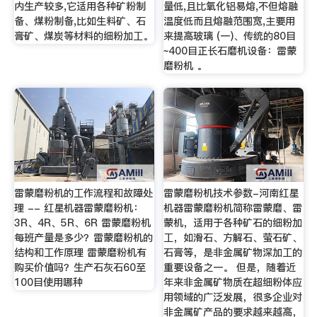
内生产较多,它适用各种矿粉制
量低,且比氧化铝易熔,不但熔融
备、煤粉制备,比如生料矿、石
温度低而且熔融范围宽,主要用
膏矿、煤炭等材料的细粉加工。
来提高玻璃 (一)、传统的80目
~400目正长石磨机设备：雷蒙
磨粉机 。
雷蒙磨粉机的工作流程和故障处
雷蒙磨粉机技术参数-河南红星
理 -- 红星机器雷蒙磨粉机：
机器雷蒙磨粉机简称雷蒙磨、雷
3R、4R、5R、6R 雷蒙磨粉机
蒙机，适用于各种矿石的细粉加
每班产量是多少？雷蒙磨粉机的
工，如滑石、方解石、萤石矿、
结构和工作原理 雷蒙磨粉机有
石膏等，是非金属矿物深加工的
购买价值吗？生产石灰石60至
重要设备之一。 但是，随着近
100目使用哪种
年来非金属矿物质在超细粉体应
用领域的广泛发展，很多企业对
非金属矿产品的要求越来越高，