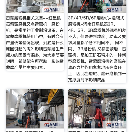
雷蒙磨粉机相关文章--红星机
3R/4R/5R/6R磨粉机-悬辊式
器雷蒙磨机又名雷蒙机，磨粉
磨粉机-河南红星机器3R、
机，是常用的工业制粉设备，在
4R、5R、6R磨粉机外观虽相差
雷蒙磨粉机使用当中，有时会有
不大，但是进料粒度、功率及要
产量低等情况出现，到底是什么
求风量都个各不相同不。 同不
原因引起的呢？影响雷蒙磨生产
同。 3R磨粉机 又称雷蒙磨，雷
能力的因素有很多，为大家简要
蒙机，是加工矿石粉末的一种新
说明，希望能有所帮助，影响雷
型磨粉机，雷蒙磨粉机的磨辊在
蒙磨产量的主要因素。
离心力的作用紧紧地压在磨环
上，因此当磨辊、磨环磨损到一
定厚度时不影响成品