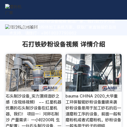
作为专业的 石打铁砂粉设备视频 制造厂家，我们致力于为您
量身定制高价值的粉体加工系统方案。获取厂家直销报价及技
术支持，请拨打：+8618037793862
石打铁砂粉设备视频 详情介绍
石头制沙设备_实力演绎造砂之
bauma CHINA 2020,大华重
感（含现场视频） -- 红星机器
工环保智能砂粉设备重磅来袭
优惠的石头制沙设备在红星机
砂粉设备是用于加工砂石的后一
器，我们！ 项目一：河卵石制
道磨粉工序的设备，前面一般有
沙 产量需求：一小时200吨 生
磨粉机或者式磨粉机。砂粉设备
产配置：一台石头制沙设备、一
一般多用于砂子的细碎