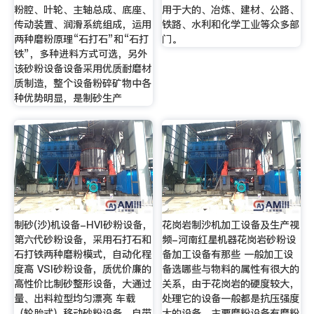
粉腔、叶轮、主轴总成、底座、
用于大的、冶炼、建材、公路、
传动装置、润滑系统组成，运用
铁路、水利和化学工业等众多部
两种磨粉原理“石打石”和“石打
门。
铁”，多种进料方式可选，另外
该砂粉设备设备采用优质耐磨材
质制造，整个设备粉碎矿物中各
种优势明显，是制砂生产
制砂(沙)机设备-HVI砂粉设备，
花岗岩制沙机加工设备及生产视
第六代砂粉设备，采用石打石和
频-河南红星机器花岗岩砂粉设
石打铁两种磨粉模式，自动化程
备加工设备有那些 一般加工设
度高 VSI砂粉设备，质优价廉的
备选哪些与物料的属性有很大的
高性价比制砂整形设备，大通过
关系，由于花岗岩的硬度较大，
量、出料粒型均匀漂亮 车载
处理它的设备一般都是抗压强度
（轮胎式）移动砂粉设备，自带
大的设备，主要磨粉设备有磨粉