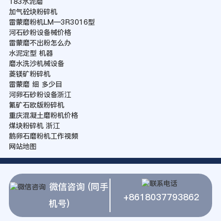
183水泥磨
加气砼块粉碎机
雷蒙磨粉机LM—3R3016型
河石砂粉设备械价格
雷蒙磨不出粉怎么办
水泥定型 机器
磨水洗沙机械设备
菱镁矿粉碎机
雷蒙磨 细 多少目
河卵石砂粉设备浙江
氟矿石欧版粉碎机
重庆混凝土磨粉机价格
煤块粉碎机 浙江
鹅卵石磨粉机工作视频
网站地图
微信咨询 (同手
+8618037793862
机号)