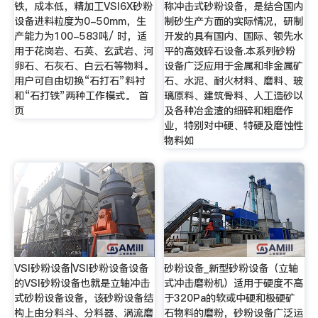
铁，成本低，精加工VSI6X砂粉
称冲击式砂粉设备，是结合国内
设备进料粒度为0-50mm，生
制砂生产方面的实际情况，研制
产能力为100-583吨/ 时，适
开发的具有国内、国际、领先水
用于花岗岩、石英、玄武岩、河
平的高效碎石设备.本系列砂粉
卵石、石灰石、白云石等物料。
设备广泛应用于金属和非金属矿
用户可自由切换“石打石”料衬
石、水泥、耐火材料、磨料、玻
和“石打铁”两种工作模式。 首
璃原料、建筑骨料、人工造砂以
页
及各种冶金渣的细碎和粗磨作
业，特别对中硬、特硬及磨蚀性
物料如
VSI砂粉设备|VSI砂粉设备设备
砂粉设备_新型砂粉设备（立轴
的VSI砂粉设备也就是立轴冲击
式冲击磨粉机）适用于硬度不高
式砂粉设备设备，该砂粉设备结
于320Pa的软或中硬和极硬矿
构上由分料斗、分料器、涡流磨
石物料的磨粉，砂粉设备广泛运