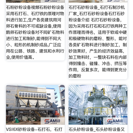
石粉砂粉设备视频石粉砂粉设备
石打石砂粉设备_石打石制沙机
采用石打石、石打铁的原理对物
厂家_石打石砂粉设备石打石砂
料进行加工,生产各类建筑用河
粉设备介绍 石打石砂粉设备，
卵石骨料的不可或缺设备,使用
因为采用石打石和石打铁两种工
鹅卵石砂粉设备对不同矿石物料
作原理而得名，适用于软或中硬
进行加工和制砂,能得到不同大
和极硬物料的磨粉、整形，能对
小、粒形的机制砂成品,广泛应
各类矿石物料进行制砂加工，制
用在公路、铁路、建筑和水利行
砂效果好，产生的经济效益高，
业,使用价值高。
加工物料时，一整块石料在内部
得到撞击、碰撞、冲击、挤压等
作用，反复多次，能得到更充分
的磨粉
VSI6X砂粉设备-石打石，石打
石头砂粉设备_石头砂粉设备又