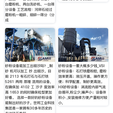
台磨粉机、两台洗砂机、一台筛
分设备 工艺流程：河卵石经过
磨粉机—粗碎、细碎—筛分（分
成
砂粉设备能加工出细沙吗？_制
砂粉设备一套大概多少钱_VSI
砂 机可以加工 抄 出细沙。目
砂粉设备：石打铁磨粉腔, 磨粉
前 2113 有石打石与石打铁
效率更高；液压开盖，操作更方
5261 两用 原理 混用的设备，
便；科学配置、制砂更高效。
在确保加 4102 工 沙子 度效率
HX砂粉设备：涡流腔内部气流
高 1653 的同时确保粒型更加
自循环,粉尘少,噪声小；设备体
好看。 选择一款好的砂粉设备
积小 ,安装维修方便;产量相对较
能制出好的沙子。世邦工业科技
小,
集团是一家拥有30多年历史的