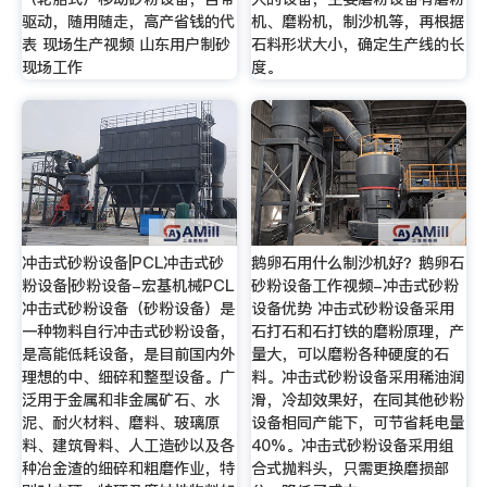
驱动，随用随走，高产省钱的代
机、磨粉机，制沙机等，再根据
表 现场生产视频 山东用户制砂
石料形状大小，确定生产线的长
现场工作
度。
冲击式砂粉设备|PCL冲击式砂
鹅卵石用什么制沙机好？鹅卵石
粉设备|砂粉设备-宏基机械PCL
砂粉设备工作视频-冲击式砂粉
冲击式砂粉设备（砂粉设备）是
设备优势 冲击式砂粉设备采用
一种物料自行冲击式砂粉设备，
石打石和石打铁的磨粉原理，产
是高能低耗设备，是目前国内外
量大，可以磨粉各种硬度的石
理想的中、细碎和整型设备。广
料。冲击式砂粉设备采用稀油润
泛用于金属和非金属矿石、水
滑，冷却效果好，在同其他砂粉
泥、耐火材料、磨料、玻璃原
设备相同产能下，可节省耗电量
料、建筑骨料、人工造砂以及各
40%。冲击式砂粉设备采用组
种冶金渣的细碎和粗磨作业，特
合式抛料头，只需更换磨损部