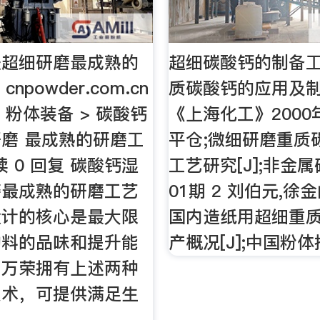
法超细研磨最成熟的
超细碳酸钙的制备
cnpowder.com.cn
质碳酸钙的应用及制
 粉体装备 > 碳酸钙
《上海化工》2000年
磨 最成熟的研磨工
平仓;微细研磨重质
阅读 0 回复 碳酸钙湿
工艺研究[J];非金属矿
磨最成熟的研磨工艺
01期 2 刘伯元,徐金
设计的核心是最大限
国内造纸用超细重
物料的品味和提升能
产概况[J];中国粉体
，万荣拥有上述两种
技术，可提供满足生