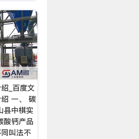
绍_百度文
绍 一、 碳
山县中棋实
碳酸钙产品
不同叫法不