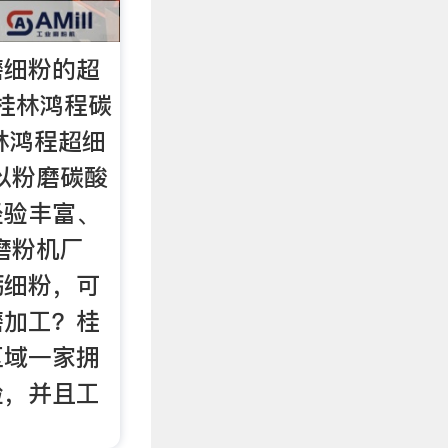
磨细粉的超
桂林鸿程碳
林鸿程超细
以粉磨碳酸
经验丰富、
磨粉机厂
钙细粉，可
磨加工？桂
区域一家拥
验，并且工