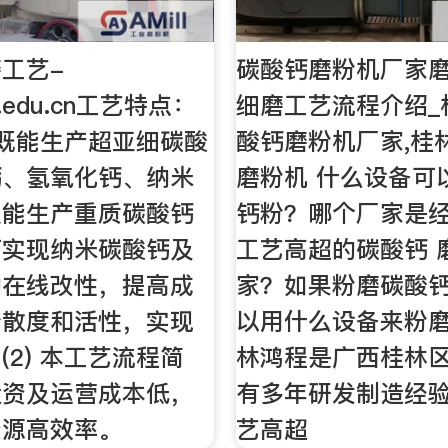
工艺-
碳酸钙磨粉机厂家
bu.edu.cn工艺特点：
细磨工艺流程介绍_
工艺既能生产超亚细碳酸
酸钙磨粉机厂家,桂
钙、氢氧化钙、纳米
磨粉机 什么设备可
又能生产重质碳酸钙
钙粉？哪个厂家是
可实现纳米碳酸钙及
工艺高超的碳酸钙 
的在线改性，提高成
家？如果粉磨碳酸
分散度和活性，实现
以用什么设备来粉
(2) 本工艺流程简
林鸿程是广西桂林
投资及运营成本低，
有多年研发制造经
资源高效率。
艺高超