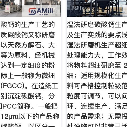
碳酸钙的生产工艺的
湿法研磨碳酸钙生
重质碳酸钙又称研磨
及生产实践的要点浅
是以天然方解石、大
湿法研磨机生产超
垩等为原料，经机械
处理能力大，工作
磨达到一定细度的粉
将物料超细研磨至 2 
国际上一般称为微细
细；适用规模化生
(FGCC)。在造纸工
料可严格控制粒级
区别沉淀碳酸钙，分
粒度可调节，可以
和PCC简称。一般把
环、连续生产、满
12μπι以下的产品称
的产品需求；无需
细碳酸钙，以区分一
件设施可以非常灵