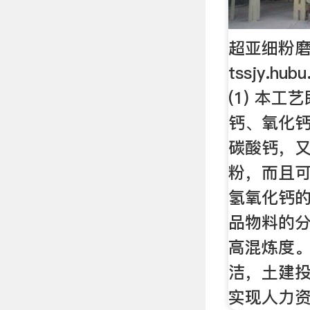
超亚细粉磨
tssjy.hu
(1) 本
钙、氧化
碳酸钙，
粉，而且
氢氧化钙
品物料的
高混炼度。
洁，土建
实现人力