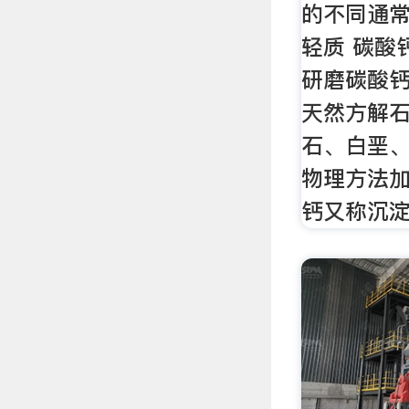
的不同通
轻质 碳酸
研磨碳酸
天然方解
石、白垩、
物理方法
钙又称沉