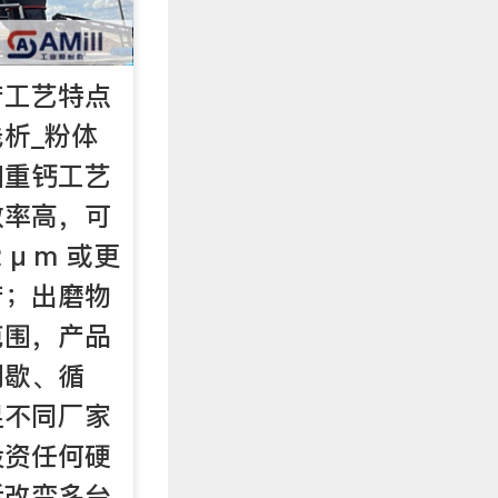
产工艺特点
析_粉体
细重钙工艺
效率高，可
μ m 或更
产；出磨物
范围，产品
间歇、循
足不同厂家
投资任何硬
活改变多台