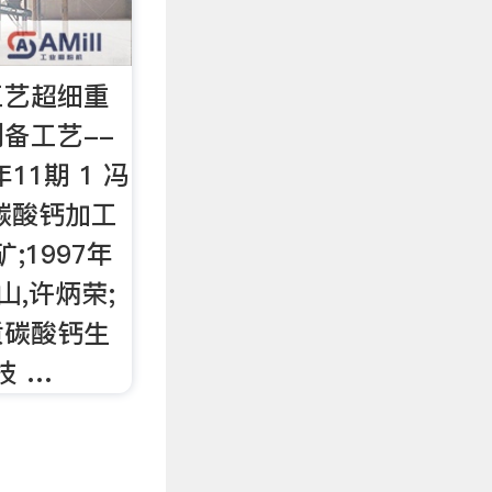
工艺超细重
备工艺--
11期 1 冯
碳酸钙加工
;1997年
山,许炳荣;
质碳酸钙生
技 …