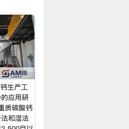
酸钙生产工
中的应用研
 重质碳酸钙
干法和湿法
 500目以