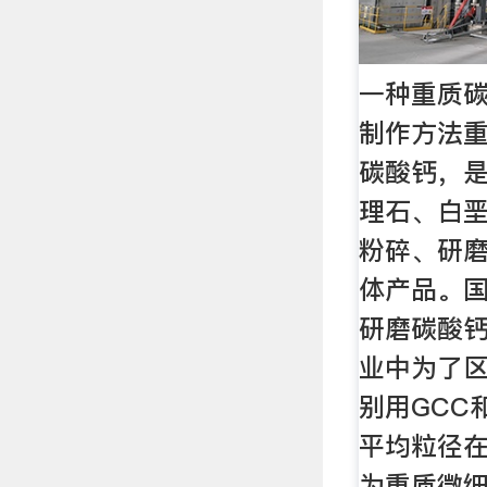
一种重质
制作方法
碳酸钙，
理石、白
粉碎、研
体产品。
研磨碳酸钙
业中为了
别用GCC
平均粒径在
为重质微