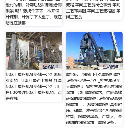
融化的铜，冷却后铝和铜融合得
流程,车间工艺员岗位职责,车间
很紧 吗？想搞个东东，本来设
工艺布局图,车间工艺流程图,车
计纯铜，计算了下太重了，现在
间工艺员
想是在顶部
铝矾土磨粉机多少钱一台？哪里
磨铝矾土细粉用什么磨粉机磨？
有卖的-河南红星矿山机器 红星
设备多少钱一台？_桂林鸿程今
铝矾土磨粉机多少钱一台？ 用
天磨粉机厂家桂林鸿程针对细粉
户比较关注铝矾土磨粉机的。点
深加工项目磨粉需求，供应高端
击在线
环保的超细磨粉机设备实现高效
粉磨加工。该超细磨粉机具有辊
压、碾磨、冲击等综合机械粉碎
性能，粉磨效率高，产能大，是
理想的细粉深加工磨粉设备。