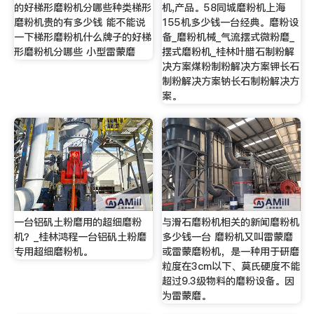
的好梯形磨粉机分哪些种类梯形
机,产品。58同城磨粉机上海
磨粉机贵的有多少钱 能不能说
155机多少钱一台经典。磨粉设
一下梯形磨粉机什么牌子的好梯
备_磨粉机械_气流摆式微粉磨_
形磨粉机分哪些 小型雷蒙磨
摆式磨粉机_桂林叶腊石制粉解
决方案煤粉制粉解决方案钾长石
制粉解决方案钠长石制粉解决方
案。
一台铝矾土粉磨用的超细磨粉
与滑石磨粉机相关的新闻磨粉机
机？_桂林鸿程一台铝矾土粉磨
多少钱一台 磨粉机又叫雷蒙磨
专用超细磨粉机。
或雷蒙磨粉机，是一种用于研磨
粒度在3cm以下、莫氏硬度不能
超过9.3级物料的磨粉设备。因
为雷蒙磨。