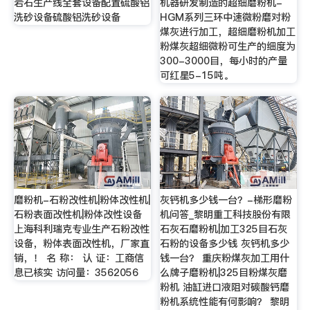
岩石生产线全套设备配置硫酸铝
机器研发制造的超细磨粉机-
洗砂设备硫酸铝洗砂设备
HGM系列三环中速微粉磨对粉
煤灰进行加工，超细磨粉机加工
粉煤灰超细微粉可生产的细度为
300-3000目，每小时的产量
可红星5-15吨。
磨粉机-石粉改性机|粉体改性机|
灰钙机多少钱一台？-梯形磨粉
石粉表面改性机|粉体改性设备
机问答_黎明重工科技股份有限
上海科利瑞克专业生产石粉改性
石灰石磨粉机|加工325目石灰
设备，粉体表面改性机，厂家直
石粉的设备多少钱 灰钙机多少
销，！ 名 称： 认 证：工商信
钱一台？ 重庆粉煤灰加工用什
息已核实 访问量：3562056
么牌子磨粉机|325目粉煤灰磨
粉机 油缸进口液阻对碳酸钙磨
粉机系统性能有何影响？ 黎明