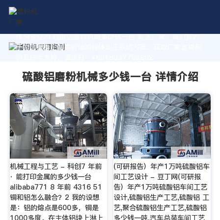
作为专业的 硫酸铝磨粉机械多少钱一台 制造厂家，我们致力
于为您量身定制高价值的粉体加工系统方案。获取厂家直销报
价及技术支持，请拨打：+8618037793862
硫酸铝磨粉机械多少钱一台 详情介绍
机械工程与工艺 - 科创7 年前
(可研报告）年产1万吨硫酸铝车
· 能打印金属的多少钱一台
间工艺设计 - 豆丁网(可研报
alibaba771 8 年前 4316 51
告）年产1万吨硫酸铝车间工艺
铜和铝怎么融合？2 我的设想
设计,硫酸铝生产工艺,硫酸铝 工
是：铝的熔点是600多，铜是
艺,聚合硫酸铝生产工艺,硫酸铝
1000多度。在主体铝块上淋上
多少钱一吨,汽车总装车间工艺