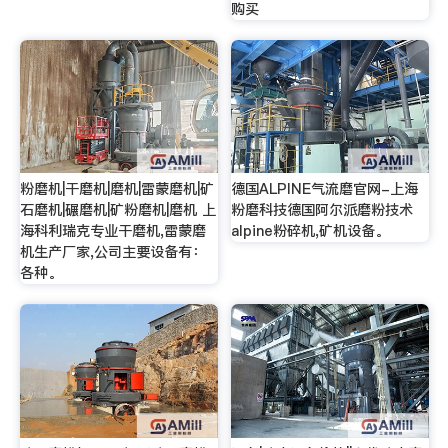
购买
粉磨机|干磨机|磨机|雷蒙磨机|矿
德国ALPINE气流磨官网-上海
石磨机|碾磨机|矿粉磨机|磨机 上
粉磨科技德国阿尔派磨粉技术
海科利瑞克专业干磨机,雷蒙磨
alpine粉碎机,矿机设备。
机生产厂家,公司主要设备有：
各种。