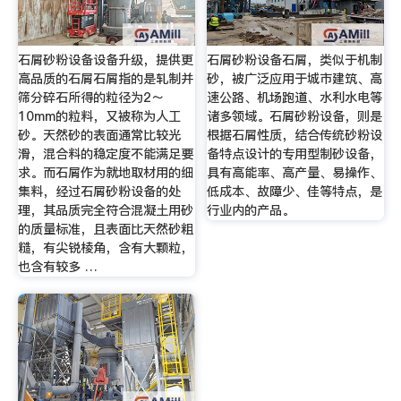
石屑砂粉设备设备升级，提供更
石屑砂粉设备石屑，类似于机制
高品质的石屑石屑指的是轧制并
砂，被广泛应用于城市建筑、高
筛分碎石所得的粒径为2～
速公路、机场跑道、水利水电等
10mm的粒料，又被称为人工
诸多领域。石屑砂粉设备，则是
砂。天然砂的表面通常比较光
根据石屑性质，结合传统砂粉设
滑，混合料的稳定度不能满足要
备特点设计的专用型制砂设备，
求。而石屑作为就地取材用的细
具有高能率、高产量、易操作、
集料，经过石屑砂粉设备的处
低成本、故障少、佳等特点，是
理，其品质完全符合混凝土用砂
行业内的产品。
的质量标准，且表面比天然砂粗
糙，有尖锐棱角，含有大颗粒，
也含有较多 …