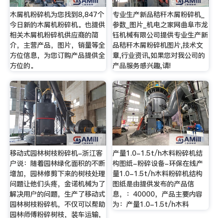
木屑机粉碎机为您找到8,847个
专业生产新品秸秆木屑粉碎机_
今日新的木屑机粉碎机。也提供
参数_图片_机电之家网曲阜市龙
相关木屑机粉碎机供应商的简
钰机械有限公司提供专业生产新
介，主营产品，图片，销量等全
品秸秆木屑粉碎机图片,技术文
方位信息，为您订购产品提供全
章,行业资讯,如果您对我公司的
方位的。
产品服务感兴趣,请!
移动式园林树枝粉碎机-浙江客
产量1.0-1.5t/h木料粉碎机结
户说：随着园林绿化面积的不断
构图纸-粉碎设备-环保在线产
增加，园林修剪下来的树枝处理
量1.0-1.5t/h木料粉碎机结构
问题让他们头疼，金诺机械为了
图纸是由提供发布的产品信
解决用户的问题，生产了移动式
息，：40000，产品主要内容
园林树枝粉碎机，不仅可以帮助
为：产量1.0-1.5t/h木料
园林师傅粉碎树枝，装车运输，