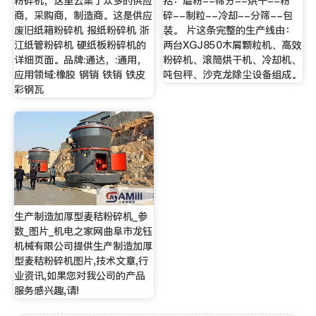
粉碎机，这里云集了众多的供应
括：磨粉--筛分--烘干--粉
商，采购商，制造商。这是供应
碎--制粒--冷却--分筛--包
废旧纸箱粉碎机 报纸粉碎机 浙
装。 片这条完整的生产线由：
江纸管粉碎机 硬纸板粉碎机的
两台XGJ850木屑颗粒机、高效
详细页面。品牌:通达，:通用，
粉碎机、滚筒烘干机、冷却机、
应用领域:橡胶 钢销 铁销 铁皮
吨包秤、沙克龙除尘设备组成。
彩钢瓦
生产制造加厚型麦秸粉碎机_参
数_图片_机电之家网曲阜市龙钰
机械有限公司提供生产制造加厚
型麦秸粉碎机图片,技术文章,行
业资讯,如果您对我公司的产品
服务感兴趣,请!