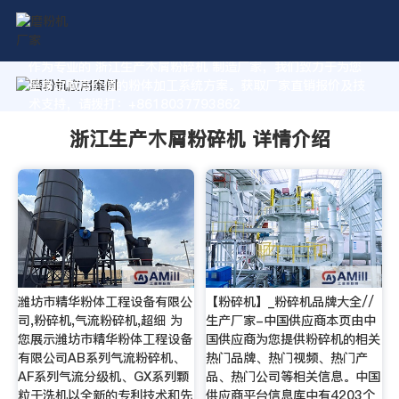
作为专业的 浙江生产木屑粉碎机 制造厂家，我们致力于为您
量身定制高价值的粉体加工系统方案。获取厂家直销报价及技
术支持，请拨打：+8618037793862
浙江生产木屑粉碎机 详情介绍
潍坊市精华粉体工程设备有限公
【粉碎机】_粉碎机品牌大全//
司,粉碎机,气流粉碎机,超细 为
生产厂家-中国供应商本页由中
您展示潍坊市精华粉体工程设备
国供应商为您提供粉碎机的相关
有限公司AB系列气流粉碎机、
热门品牌、热门视频、热门产
AF系列气流分级机、GX系列颗
品、热门公司等相关信息。中国
粒干洗机以全新的专利技术和先
供应商平台信息库中有4203个