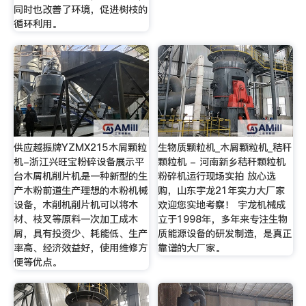
同时也改善了环境，促进树枝的
循环利用。
供应越振牌YZMX215木屑颗粒
生物质颗粒机_木屑颗粒机_秸秆
机-浙江兴旺宝粉碎设备展示平
颗粒机 - 河南新乡秸秆颗粒机
台木屑机削片机是一种新型的生
粉碎机运行现场实拍 放心选
产木粉前道生产理想的木粉机械
购，山东宇龙21年实力大厂家
设备，木削机削片机可以将木
欢迎您实地考察！ 宇龙机械成
材、枝叉等原料一次加工成木
立于1998年，多年来专注生物
屑，具有投资少、耗能低、生产
质能源设备的研发制造，是真正
率高、经济效益好，使用维修方
靠谱的大厂家。
便等优点。