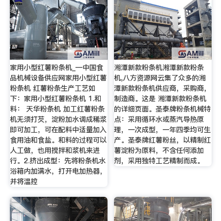
家用小型红薯粉条机_—中国食
湘潭新款粉条机湘潭新款粉条
品机械设备供应网家用小型红薯
机,八方资源网云集了众多的湘
粉条机 红薯粉条生产工艺如
潭新款粉条机供应商，采购商，
下：家用小型红薯粉条机 1.和
制造商。这是 湘潭新款粉条机
料： 天华粉条机 加工红薯粉条
的详细页面。圣泰牌粉条机械特
机无须打芡，淀粉加水调成稀浆
点：采用循环水或蒸汽导热原
即可加工，可在配料中适量加入
理，一次成型，一年四季均可生
食用油和食盐。和料的过程可以
产。圣泰牌红薯粉丝，以精制红
人工做，也用搅拌和浆机来进
薯淀粉为原料，不含任何添加
行。2.挤出成型：先将粉条机水
剂，采用独特工艺精制而成。
浴箱内加满水，打开电加热器，
并将温控