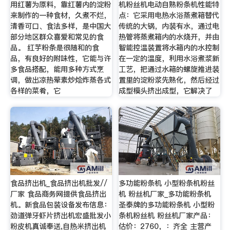
用红薯为原料，靠红薯内的淀粉
机粉丝机电动自熟粉条机性能特
来制作的一种食材，久煮不烂，
点：它采用电热水浴蒸煮箱替代
清香可口、食法多样，是中国大
传统的大锅，内装有水，通过电
部分地区群众喜爱和常见的食
热管将蒸煮箱内的水烧开，并由
品。 红芋粉条是很随和的食
智能控温装置将水箱内的水控制
品，有良好的附味性，它能与许
在一定的温度，利用水浴煮浆新
多食品搭配，能用多种方式烹
工艺，把通过水箱的螺旋推进装
调，做出凉热荤素炒烩炸蒸各式
置里的淀粉浆先熟化，然后经过
各样的菜肴，它
成型模头挤出成型，它解决了
食品挤出机_食品挤出机批发//
多功能粉条机 小型粉条机粉丝
厂家 食品商务网提供食品挤出
机 粉丝机厂家_多功能粉条机
机。新食品包装设备发布信息：
圣泰牌的多功能粉条机 小型粉
劲道弹牙虾片挤出机宏盛批发小
条机粉丝机 粉丝机厂家产品：
粉皮机真诚奉送,自热米挤出机
估价：2760，：齐全 主营产