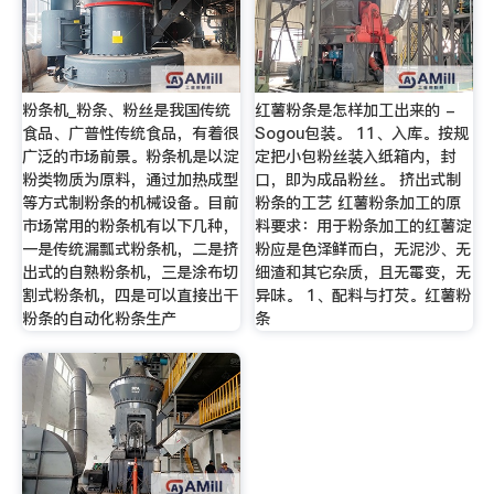
粉条机_粉条、粉丝是我国传统
红薯粉条是怎样加工出来的 -
食品、广普性传统食品，有着很
Sogou包装。 11、入库。按规
广泛的市场前景。粉条机是以淀
定把小包粉丝装入纸箱内，封
粉类物质为原料，通过加热成型
口，即为成品粉丝。 挤出式制
等方式制粉条的机械设备。目前
粉条的工艺 红薯粉条加工的原
市场常用的粉条机有以下几种，
料要求：用于粉条加工的红薯淀
一是传统漏瓢式粉条机，二是挤
粉应是色泽鲜而白，无泥沙、无
出式的自熟粉条机，三是涂布切
细渣和其它杂质，且无霉变，无
割式粉条机，四是可以直接出干
异味。 1、配料与打芡。红薯粉
粉条的自动化粉条生产
条