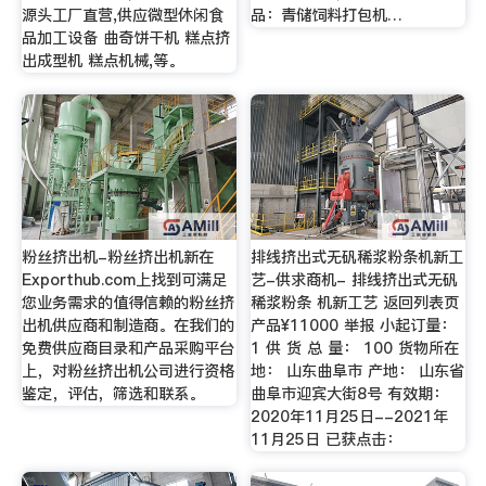
源头工厂直营,供应微型休闲食
品：青储饲料打包机…
品加工设备 曲奇饼干机 糕点挤
出成型机 糕点机械,等。
粉丝挤出机-粉丝挤出机新在
排线挤出式无矾稀浆粉条机新工
Exporthub.com上找到可满足
艺-供求商机- 排线挤出式无矾
您业务需求的值得信赖的粉丝挤
稀浆粉条 机新工艺 返回列表页
出机供应商和制造商。在我们的
产品¥11000 举报 小起订量：
免费供应商目录和产品采购平台
1 供 货 总 量： 100 货物所在
上，对粉丝挤出机公司进行资格
地： 山东曲阜市 产地： 山东省
鉴定，评估，筛选和联系。
曲阜市迎宾大街8号 有效期：
2020年11月25日--2021年
11月25日 已获点击：