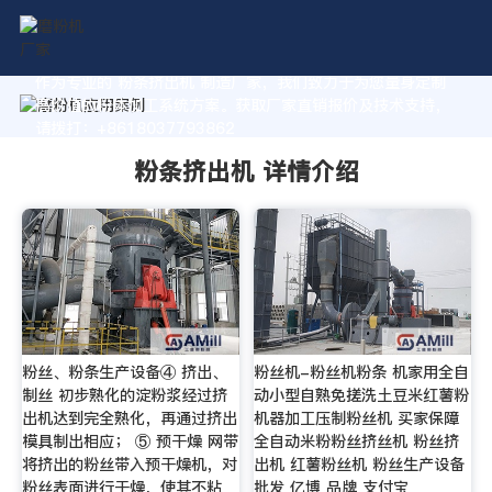
作为专业的 粉条挤出机 制造厂家，我们致力于为您量身定制
高价值的粉体加工系统方案。获取厂家直销报价及技术支持，
请拨打：+8618037793862
粉条挤出机 详情介绍
粉丝、粉条生产设备④ 挤出、
粉丝机-粉丝机粉条 机家用全自
制丝 初步熟化的淀粉浆经过挤
动小型自熟免搓洗土豆米红薯粉
出机达到完全熟化，再通过挤出
机器加工压制粉丝机 买家保障
模具制出相应； ⑤ 预干燥 网带
全自动米粉粉丝挤丝机 粉丝挤
将挤出的粉丝带入预干燥机，对
出机 红薯粉丝机 粉丝生产设备
粉丝表面进行干燥，使其不粘
批发 亿博 品牌 支付宝