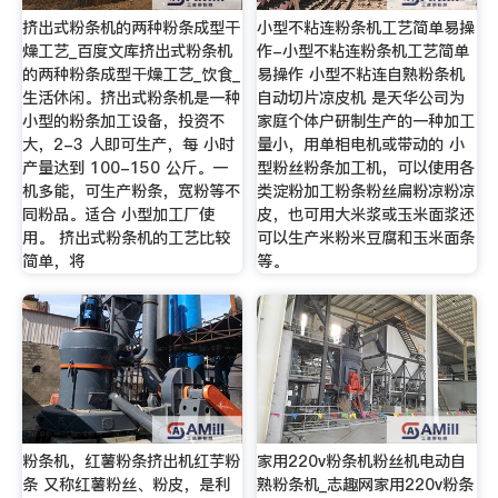
挤出式粉条机的两种粉条成型干
小型不粘连粉条机工艺简单易操
燥工艺_百度文库挤出式粉条机
作-小型不粘连粉条机工艺简单
的两种粉条成型干燥工艺_饮食_
易操作 小型不粘连自熟粉条机
生活休闲。挤出式粉条机是一种
自动切片凉皮机 是天华公司为
小型的粉条加工设备，投资不
家庭个体户研制生产的一种加工
大，2-3 人即可生产，每 小时
量小，用单相电机或带动的 小
产量达到 100-150 公斤。一
型粉丝粉条加工机，可以使用各
机多能，可生产粉条，宽粉等不
类淀粉加工粉条粉丝扁粉凉粉凉
同粉品。适合 小型加工厂使
皮，也可用大米浆或玉米面浆还
用。 挤出式粉条机的工艺比较
可以生产米粉米豆腐和玉米面条
简单，将
等。
粉条机，红薯粉条挤出机红芋粉
家用220v粉条机粉丝机电动自
条 又称红薯粉丝、粉皮，是利
熟粉条机_志趣网家用220v粉条