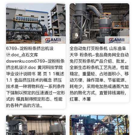
6769-淀粉粉条挤出机设
全自动免打芡粉条机 山东曲阜
计.doc_点石文库
天华 粉条机-食品商务网全自动
dswenku.com6769-淀粉粉条
免打芡粉条机产品介绍、批发。
挤出机设计.doc 黄河科技学院
全新生态粉条机工艺先进，性能
毕业设计说明书 第 页 1 1概述
稳定，重量轻、占地面积小、移
1.1 食品挤压技术的概念 挤压
动方便、操作简单、节省能源、
技术是一种将物料在一系列条件
耗电少，采用电加热或通蒸汽加
下强制以预定的压速通过一定形
热的熟化方式，直管排线漏粉，
式的 模具制得预定形态、性能
红薯、木薯
的各种产品的方法。