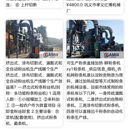
连； ⑥ 上杆切断
¥4800.0 巩义市孝义亿博机械
厂
挤出式、涂布切割式、漏瓢式和
可生产粉条直接加热 鲜粉条机
全自动粉丝机生产线哪个生产
xy1粉条机 _供应信息_商机_农
挤出式、涂布切割式、漏瓢式和
机网粉条机是以淀粉类物质为原
全自动粉丝机生产线哪个生产效
料，通过加热成型等方式制粉条
益高? 一.挤出式粉条粉丝机(别
的机械设备。目前市场常用的粉
称：多功能粉条粉丝机) 1.适用
条机有以下几种，一是传统漏瓢
人群：①小规模加工 ②来料加
式粉条机，二是挤出式的自熟粉
工 ③一般农户作为致富项目 ④
条机，三是涂布切割式粉条机，
即食粉丝即食 2.主要设备：合
四是可以直接出干粉条的自动化
浆机(配套使用)、挤出式粉条
粉条生产线。
机、截条机。