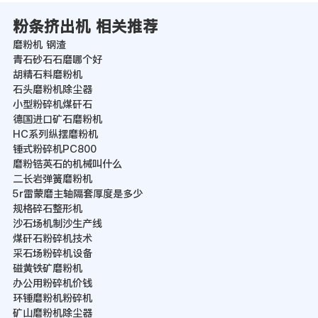
粉条挤出机 相关推荐
磨粉机 钢渣
青石砂石石磨哪个好
胡精石料磨粉机
石头磨粉机除尘器
小型粉碎机煤矸石
德国进口矿石磨粉机
HC系列纵摆磨粉机
锤式粉碎机PC800
磨粉锆英石的机械叫什么
二长岩弹簧磨粉机
5r雷蒙磨主轴隔套厚度是多少
规格碎石整形机
沙石场机制沙生产线
煤矸石粉碎机技术
采石场粉碎机设备
磁黄铁矿磨粉机
办公用粉碎机价钱
环锤磨粉机粉碎机
矿山磨粉机除尘器