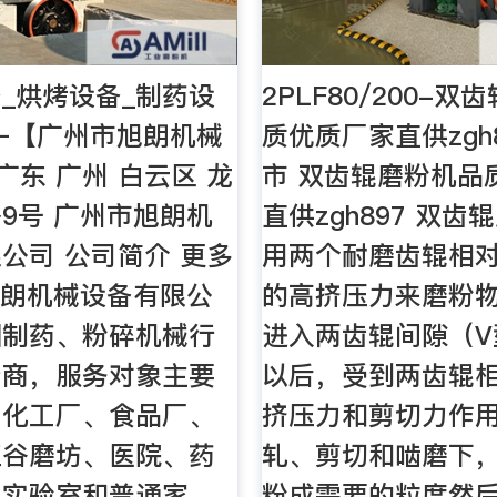
_烘烤设备_制药设
2PLF80/200-
–【广州市旭朗机械
质优质厂家直供zgh
广东 广州 白云区 龙
市 双齿辊磨粉机品
9号 广州市旭朗机
直供zgh897 双
公司 公司简介 更多
用两个耐磨齿辊相
旭朗机械设备有限公
的高挤压力来磨粉
国制药、粉碎机械行
进入两齿辊间隙（V
产商，服务对象主要
以后，受到两齿辊
、化工厂、食品厂、
挤压力和剪切力作
五谷磨坊、医院、药
轧、剪切和啮磨下
、实验室和普通家
粉成需要的粒度然