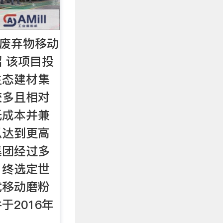
筑废弃物移动
 该项目投
生态建材集
较多且相对
低成本并兼
以达到更高
集团经过多
，终选定世
式移动磨粉
于2016年