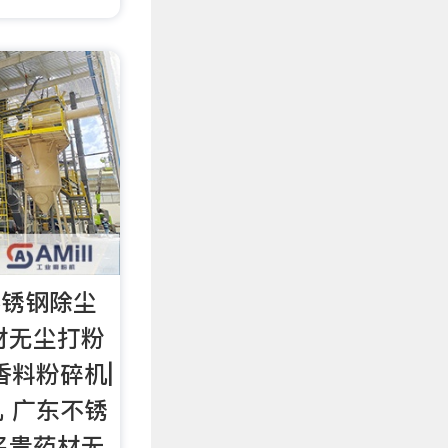
东不锈钢除尘
材无尘打粉
香料粉碎机|
 广东不锈
名贵药材无