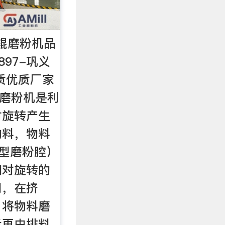
双齿辊磨粉机品
897-巩义
质优质厂家
齿辊磨粉机是利
对旋转产生
物料，物料
型磨粉腔）
相对旋转的
用，在挤
，将物料磨
后再由排料