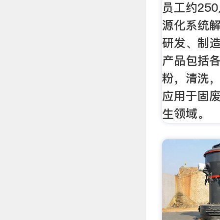
员工约25
源化系统
研发、制
产品包括
粉，清洗
应用于固
生领域。