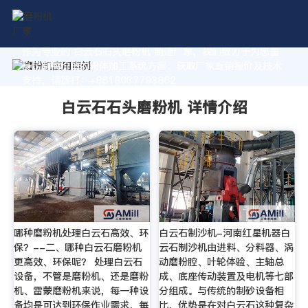
作为专业的 白云石石头磨粉机 制造厂家，我们致力于为您量
身定制高价值的粉体加工系统方案。获取厂家直销报价及技术
支持，请拨打：+8618037793862
白云石石头磨粉机 详情介绍
哪种磨粉机处理白云石高效、环
白云石制沙机-河南红星机器白
保？--二、哪种白云石磨粉机
云石制沙机由进料、分料器、涡
更高效、环保呢？ 处理白云石
动磨粉腔、叶轮体验、主轴总
设备，不管是磨粉机、还是磨粉
成、底座传动装置及电机等七部
机、雷蒙磨粉机来说，每一种设
分组成。与传统的制砂设备相
备均是可达到环保作业需求，每
比，优势是在对白云石这种复杂