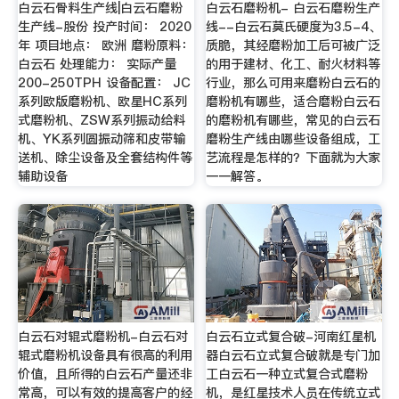
白云石骨料生产线|白云石磨粉
白云石磨粉机- 白云石磨粉生产
生产线-股份 投产时间： 2020
线--白云石莫氏硬度为3.5-4、
年 项目地点： 欧洲 磨粉原料：
质脆，其经磨粉加工后可被广泛
白云石 处理能力： 实际产量
的用于建材、化工、耐火材料等
200-250TPH 设备配置： JC
行业，那么可用来磨粉白云石的
系列欧版磨粉机、欧星HC系列
磨粉机有哪些，适合磨粉白云石
式磨粉机、ZSW系列振动给料
的磨粉机有哪些，常见的白云石
机、YK系列圆振动筛和皮带输
磨粉生产线由哪些设备组成，工
送机、除尘设备及全套结构件等
艺流程是怎样的？下面就为大家
辅助设备
一一解答。
白云石对辊式磨粉机-白云石对
白云石立式复合破-河南红星机
辊式磨粉机设备具有很高的利用
器白云石立式复合破就是专门加
价值，且所得的白云石产量还非
工白云石一种立式复合式磨粉
常高，可以有效的提高客户的经
机，是红星技术人员在传统立式