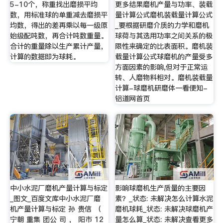
5-10个，称重找出磨损平均
更多结果磨机产量与功率、装载
数，用标准球的单重减去磨损平
量计算公式磨机装载量计算公式
均数，得出的差再乘以每一级原
_要根据研磨介质的力学和磨机
始级配吨数，再合计吨数重量。
球荷与其选用功率之间关系的极
合计的重量除以生产累计产量，
限性来确定的比表面积。磨机装
计算的数据即为球耗。
载量计算公式球磨机的产量受多
方面因素的影响,但对于正常运
转、人磨物料相对。磨机装载量
计算-球磨机研磨体一看便知-
铝道网首页
中小水泥厂磨机产量计算与标定
影响球磨机生产质量的主要因
_图文_百度文库中小水泥厂磨
素？_状态: 未解决怎么计算水泥
机产量计算与标定 孙 贵信 （
磨机球耗_状态: 未解决球磨机产
宁朝 重集 团公 司 ， 阳市 12
量怎么算_状态: 未解决查看更多