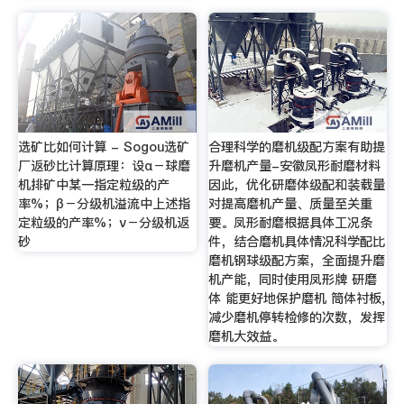
选矿比如何计算 - Sogou选矿
合理科学的磨机级配方案有助提
厂返砂比计算原理：设α－球磨
升磨机产量-安徽凤形耐磨材料
机排矿中某一指定粒级的产
因此，优化研磨体级配和装载量
率%；β－分级机溢流中上述指
对提高磨机产量、质量至关重
定粒级的产率%；ν－分级机返
要。凤形耐磨根据具体工况条
砂
件，结合磨机具体情况科学配比
磨机钢球级配方案，全面提升磨
机产能，同时使用凤形牌 研磨
体 能更好地保护磨机 筒体衬板,
减少磨机停转检修的次数，发挥
磨机大效益。