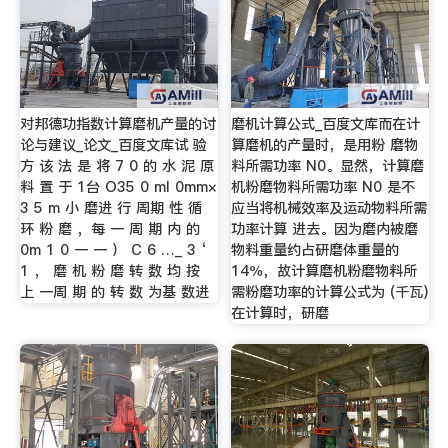
对邦德功指数计算磨机产量的讨
磨机计算公式_百度文库而在计
论与建议_论文_百度文库试 验
算磨机的产量时，是用粉 磨物
方 该 法 是 将 7 0 的 水 泥 原
料所需功率 N0。显然，计算磨
料 置 于 1台 O35 0 ml 0mm×
机粉磨物料所需功率 N0 是不
3 5 m 小 磨进 行 周期 性 循
应当将机械效率及运动物料所需
环 粉 磨 ，每 一 周 期 内 的
功率计算 进去。因为磨内被磨
0m 1 0 一 一 ） C 6 …_ 3 ‘
物料重量约占研磨体重量的
1 ， 磨 机 粉 磨 转 数 均 按
14％，故计算磨机粉磨物料所
上 一周 期 的 转 数 为基 数进
需粉磨功率的计算公式为 (千瓦)
在计算时，研磨