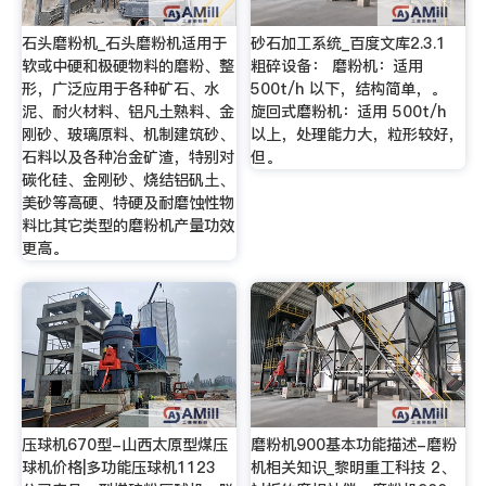
石头磨粉机_石头磨粉机适用于
砂石加工系统_百度文库2.3.1
软或中硬和极硬物料的磨粉、整
粗碎设备： 磨粉机：适用
形，广泛应用于各种矿石、水
500t/h 以下，结构简单，。
泥、耐火材料、铝凡土熟料、金
旋回式磨粉机：适用 500t/h
刚砂、玻璃原料、机制建筑砂、
以上，处理能力大，粒形较好，
石料以及各种冶金矿渣，特别对
但。
碳化硅、金刚砂、烧结铝矾土、
美砂等高硬、特硬及耐磨蚀性物
料比其它类型的磨粉机产量功效
更高。
压球机670型-山西太原型煤压
磨粉机900基本功能描述-磨粉
球机价格|多功能压球机1123
机相关知识_黎明重工科技 2、