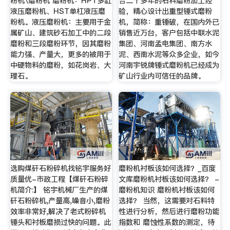
粉机\磨粉机 磨粉机：HPT多缸
合二十多年的石料磨粉加工经
液压磨粉机、HST单杠液压磨
验，精心设计出重型锤式磨粉
粉机。液压磨粉机：主要用于金
机，简称：重锤破，在国内外已
属矿山、建筑砂石加工中的二段
销售近万台，客户包括中联水泥
磨粉和三段磨粉环节，因其磨粉
集团、河南孟电集团、南方水
能力强、产量大，更多的被用于
泥、西南水泥等众多企业，如今
中硬物料的磨粉，如花岗岩、大
河南宇锐牌锤式磨粉机已经成为
理石。
矿山行业内可信任的品牌。
选购煤矸石粉碎机找铭宇服务好
磨粉机衬板该如何选择？_百度
质量优-市政工程【煤矸石粉碎
文库磨粉机衬板该如何选择？ -
机简介:】 铭宇机械厂生产的煤
磨粉机知识 磨粉机衬板该如何
矸石粉碎机,产量高,噪音小,磨粉
选择？ 当然，这需要对石料特
效率非常好,解决了老式粉碎机
性进行分析，然后进行磨粉功能
锤头和衬板磨损过快的问题。此
指数和 磨蚀性系数的测定，待