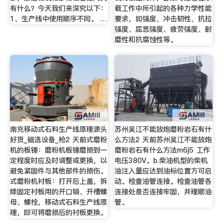
有什么？今天我们来深究以下：
载工作中所引起的各种力学性能
1、生产线中使用顺序不同。 …
要求，如强度、冲击韧性、抗拉
强度、屈思强度、疲劳强度、耐
磨性和抗腐蚀性等。
南充移动式石料生产线原理源头
苏州吴江不能放炮磨粉岩石有什
好货_磁选设备_枪2 天前式磨粉
么方法2 天前苏州吴江不能放炮
机的板锤：磨粉机板锤磨损到一
磨粉岩石有什么方法m6j5 工作
定程度时应及时调整或更换，以
电压380V。b.柴油机型的柴机
避免紧固件与其他部件的损伤。
油注入量应达到油标位置方可启
式磨粉机衬板：打开后上盖，拆
动。检查油管连接。检查油管各
除固定衬板用的开口销、开槽螺
连接处是否连接牢固，并理顺油
母、螺栓，移动式石料生产线原
管。
理，即可将磨损后的衬板更换。