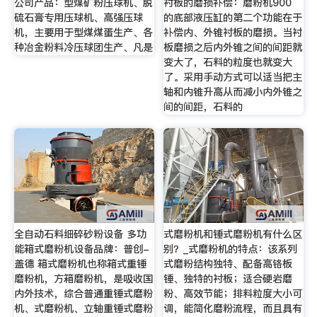
公司产品：型煤矿粉压球机、脱
衬板的磨损补偿：磨粉机900
硫石膏专用压球机、高强压球
的底部液压缸的第二个功能在于
机，主要用于型煤煤蛋生产、各
补偿内、外锥衬板的磨损。当衬
种冶金粉料冷压球团生产、凡是
板磨损之后内外锥之间的间距就
变大了，石料的粒度也就变大
了。采用手动方式可以适当把主
轴和内锥升高从而减小内外锥之
间的间距，石料的
全自动石料细碎砂粉设备 多功
式磨粉机和锤式磨粉机有什么区
能箱式磨粉机设备品牌：普创-
别？_式磨粉机的特点：该系列
盖德 箱式磨粉机也称箱式重锤
式磨粉结构独特、配备高铬板
磨粉机，方箱磨粉机，是吸收国
锤、独特的衬板；适合硬岩磨
内外技术，综合普通重锤式磨粉
粉、高效节能；排料粒度大小可
机、式磨粉机、立轴重锤式磨粉
调，能简化磨粉流程，而且具有