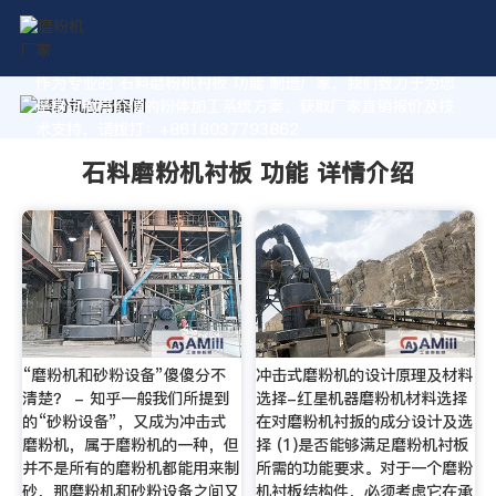
作为专业的 石料磨粉机衬板 功能 制造厂家，我们致力于为您
量身定制高价值的粉体加工系统方案。获取厂家直销报价及技
术支持，请拨打：+8618037793862
石料磨粉机衬板 功能 详情介绍
“磨粉机和砂粉设备”傻傻分不
冲击式磨粉机的设计原理及材料
清楚？ - 知乎一般我们所提到
选择-红星机器磨粉机材料选择
的“砂粉设备”，又成为冲击式
在对磨粉机衬扳的成分设计及选
磨粉机，属于磨粉机的一种，但
择 (1)是否能够满足磨粉机衬板
并不是所有的磨粉机都能用来制
所需的功能要求。对于一个磨粉
砂，那磨粉机和砂粉设备之间又
机衬板结构件，必须考虑它在承