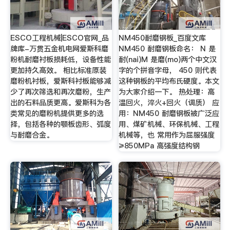
ESCO工程机械|ESCO官网_品
NM450耐磨钢板_百度文库
牌库-万贯五金机电网爱斯科磨
NM450 耐磨钢板命名： N 是
粉机耐磨衬板损耗低，设备性能
耐(nai)M 是磨(mo)两个中文汉
更加持久高效。 相比标准原装
字的个拼音字母， 450 则代表
磨粉机衬板，爱斯科衬板能够减
这种钢板的平均布氏硬度。本文
少了再次筛选和再次磨粉，生产
为大家介绍一下。 热处理：高
出的石料品质更高。爱斯科为各
温回火，淬火+回火（调质） 应
类常见的磨粉机提供更多的选
用：NM450 耐磨钢板被广泛应
择，包括各种的颚板齿形、弧度
用、煤矿机械、环保机械、工程
与耐磨合金。
机械等，也 常用作为屈服强度
≥850MPa 高强度结构钢