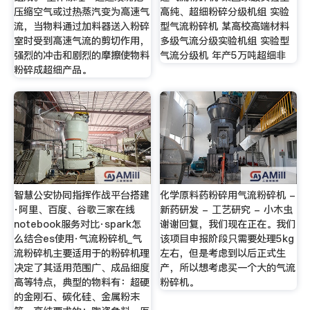
压缩空气或过热蒸汽变为高速气
高纯、超细粉碎分级机组 实验
流，当物料通过加料器送入粉碎
型气流粉碎机 某高校高端材料
室时受到高速气流的剪切作用，
多级气流分级实验机组 实验型
强烈的冲击和剧烈的摩擦使物料
气流分级机 年产5万吨超细非
粉碎成超细产品。
智慧公安协同指挥作战平台搭建
化学原料药粉碎用气流粉碎机 -
·阿里、百度、谷歌三家在线
新药研发 - 工艺研究 - 小木虫
notebook服务对比·spark怎
谢谢回复，我们现在正在。我们
么结合es使用·气流粉碎机_气
该项目申报阶段只需要处理5kg
流粉碎机主要适用于的粉碎机理
左右，但是考虑到以后正式生
决定了其适用范围广、成品细度
产，所以想考虑买一个大的气流
高等特点，典型的物料有：超硬
粉碎机。
的金刚石、碳化硅、金属粉末