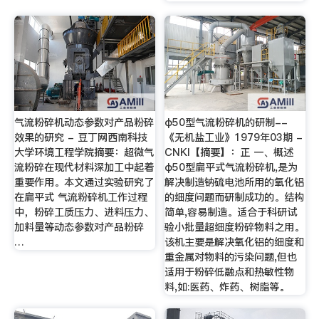
气流粉碎机动态参数对产品粉碎
φ50型气流粉碎机的研制--
效果的研究 - 豆丁网西南科技
《无机盐工业》1979年03期 -
大学环境工程学院摘要：超微气
CNKI【摘要】：正 一、概述
流粉碎在现代材料深加工中起着
φ50型扁平式气流粉碎机,是为
重要作用。本文通过实验研究了
解决制造钠硫电池所用的氧化铝
在扁平式 气流粉碎机工作过程
的细度问题而研制成功的。结构
中，粉碎工质压力、进料压力、
简单,容易制造。适合于科研试
加料量等动态参数对产品粉碎
验小批量超细度粉碎物料之用。
…
该机主要是解决氧化铝的细度和
重金属对物料的污染问题,但也
适用于粉碎低融点和热敏性物
料,如:医药、炸药、树脂等。