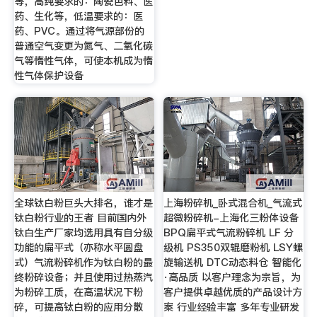
等，高纯要求的：陶瓷色料、医
药、生化等，低温要求的：医
药、PVC。通过将气源部份的
普通空气变更为氮气、二氧化碳
气等惰性气体，可使本机成为惰
性气体保护设备
全球钛白粉巨头大排名，谁才是
上海粉碎机_卧式混合机_气流式
钛白粉行业的王者 目前国内外
超微粉碎机-上海化三粉体设备
钛白生产厂家均选用具有自分级
BPQ扁平式气流粉碎机 LF 分
功能的扁平式（亦称水平圆盘
级机 PS350双辊磨粉机 LSY螺
式）气流粉碎机作为钛白粉的最
旋输送机 DTC动态料仓 智能化
终粉碎设备；并且使用过热蒸汽
·高品质 以客户理念为宗旨，为
为粉碎工质，在高温状况下粉
客户提供卓越优质的产品设计方
碎，可提高钛白粉的应用分散
案 行业经验丰富 多年专业研发