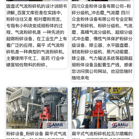
圆盘式气流粉碎机的设计说明书
四川众金粉体设备有限公司-粉
讲解_百度文库但是在实践中，
碎分级机_冲击磨_气流磨 四川
粉碎往往又是 相对磨粉而言，
众金粉体设备有限公司专业定制
专指有小料块变成细粉体的过
生产粉碎机、粉碎分级机、气流
程。气流粉碎机是 一种先进的
磨、高精气流分级机、超细分级
超微粉碎设备。在工业生产上有
式冲击磨、惰性气体保护粉碎分
着广泛的应用。扁平 式气流粉
级设备、除尘器、水平圆盘磨、
碎机是一种典型的气流粉碎机，
射流粉碎分级机、蒸汽动能磨、
主要使用于化工、医药 行业中
除尘器、气力输送系统等超微超
硬度较低物料的粉碎。
细粉体设备及配套生产线，感谢
您访问我公司网站，欢迎您随时
随地来电
粉碎设备_粉碎设备 扁平式气流
扁平式气流粉碎机拉瓦尔喷嘴的