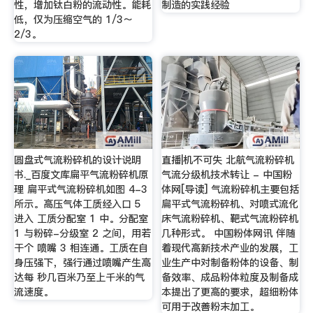
性，增加钛白粉的流动性。能耗
制造的实践经验
低，仅为压缩空气的 1/3～
2/3。
圆盘式气流粉碎机的设计说明
直播|机不可失 北航气流粉碎机
书._百度文库扁平气流粉碎机原
气流分级机技术转让 - 中国粉
理 扁平式气流粉碎机如图 4-3
体网[导读] 气流粉碎机主要包括
所示。高压气体工质经入口 5
扁平式气流粉碎机、对喷式流化
进入 工质分配室 1 中。分配室
床气流粉碎机、靶式气流粉碎机
1 与粉碎-分级室 2 之间，用若
几种形式。 中国粉体网讯 伴随
干个 喷嘴 3 相连通。工质在自
着现代高新技术产业的发展，工
身压强下，强行通过喷嘴产生高
业生产中对制备粉体的设备、制
达每 秒几百米乃至上千米的气
备效率、成品粉体粒度及制备成
流速度。
本提出了更高的要求，超细粉体
可用于改善粉末加工。