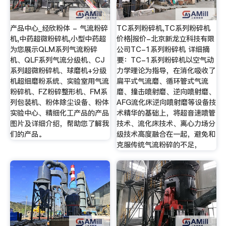
产品中心_经欣粉体 - 气流粉碎
TC系列粉碎机,TC系列粉碎机
机,中药超微粉碎机,小型中药超
价格|报价-北京新龙立科技有限
为您展示QLM系列气流粉碎
公司TC-1系列粉碎机 详细摘
机、QLF系列气流分级机、CJ
要：TC-1系列粉碎机以空气动
系列超微粉碎机、球磨机+分级
力学理论为指导，在消化吸收了
机超细磨粉系统、实验室用气流
扁平式气流磨、循环管式气流
粉碎机、FZ粉碎整形机、FM系
磨、撞击喷射磨、逆向喷射磨、
列包装机、粉体除尘设备、粉体
AFG流化床逆向喷射磨等设备技
实验中心、精细化工产品的产品
术精华的基础上，将超音速喷管
图片及详细介绍，帮助您了解我
技术、流化床技术、离心力场分
们的产品。
级技术高度融合在一起，避免和
克服传统气流粉碎的不足，