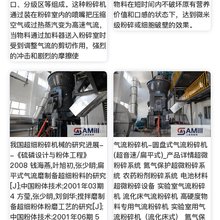
口、分级区等组成。这种粉碎机
物料在短时间内不破坏原有营养
通过装在粉碎室内的喷嘴把压缩
价值和口感的状态下，达到微米
空气或过热蒸汽变为高速气流，
级粉碎或细胞破壁的效果。
当物料通过加料器送入粉碎室时
受到调整气流的剪切作用，强烈
的冲击和剧烈的摩擦使
我国超细粉碎机械的研究进展-
气流粉碎机-圆盘式气流粉碎机
-《硫磷设计与粉体工程》
(超音速/扁平式)_产品详情超微
2008 钱海燕,叶旭初,张少明;扁
粉碎系统 氮气保护超微粉碎系
平式气流磨制备超细粉料的研究
统 农药粉剂粉碎系统 电池材料
[J];中国粉体技术;2001年03期
超微粉碎设备 实验室气流粉碎
4 方莹,张少明,刘剑华;搅拌磨制
机 流化床气流粉碎机 高硬度物
备超细粉体粉磨工艺的研究[J];
料专用气流粉碎机 实验室用气
中国粉体技术;2001年06期 5
流粉碎机（流化床式） 氮气保