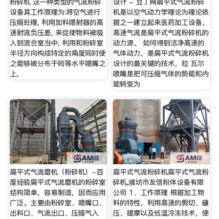
粉碎机 这一种类型的气流粉碎
设计 - 豆丁网扁平式气流粉碎
设备其工作原理为:将空气进行
机是以空气动力学理论为理论依
压缩处理, 利用加料喷射器的高
据之一建立起来医药加工设备，
速射流负压差, 来促使物料被吸
高速气流是扁平式气流粉碎机的
入到混合室当中, 利用和粉碎室
动力源。 如何得到洁净高速的
半径方向构成特定的角度同时使
气体动力，是扁平式气流粉碎机
之能够被分布于同等水平喷嘴之
设计的最关键的技术，拉 瓦尔
上,
喷嘴是把可压缩气体的势能和内
能转变为
扁平式气流磨机（粉碎机）-百
扁平式气流粉碎机扁平式气流粉
度经验扁平式气流磨机的粉碎室
碎机,潍坊市友信粉体设备有限
结构简单，容易制造，因而应用
公司 1、工作原理 根据加工物
广泛。主要由粉碎室、喷嘴口、
料的特性，利用高速的剪切、碾
出料口、气流出口、压缩气入
压、搓摩以及低温冷冻技术，使