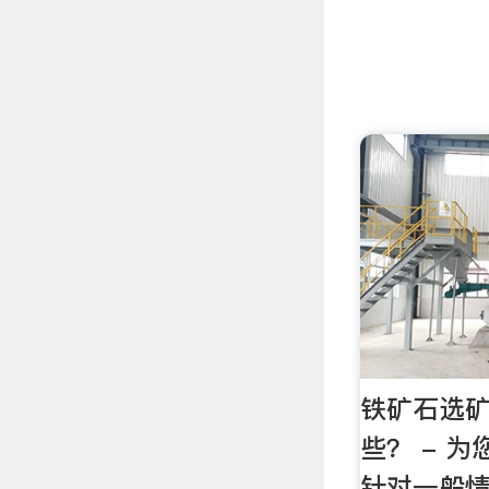
铁矿石选
些？ - 
针对一般