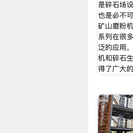
是碎石场
也是必不
矿山磨粉
系列在很
泛的应用
机和碎石
得了广大