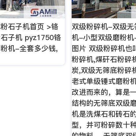
粉石子机首页 >铬
双级粉碎机-双级无
子机 pyz1750铬
机-小型双级磨粉机
粉机-全套多少钱,
图片 双级粉碎机也
粉碎机,煤矸石粉碎机
炭,双级无筛底粉碎
老式单级锤式磨粉
改进而来的，算是
结构的无筛底双级
机是洗煤石和砖石
型，并可粉碎数十
的物料。 无筛底双