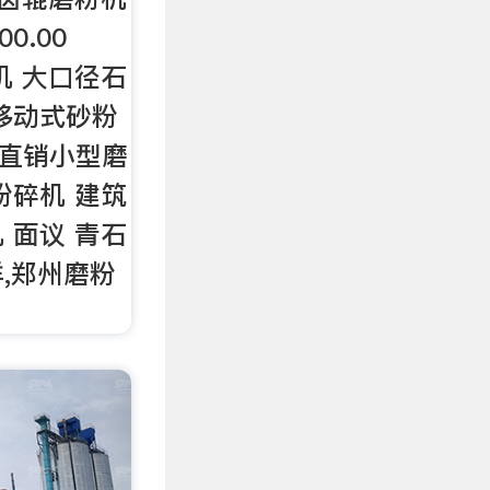
0.00
机 大口径石
移动式砂粉
厂家直销小型磨
粉碎机 建筑
 面议 青石
,郑州磨粉