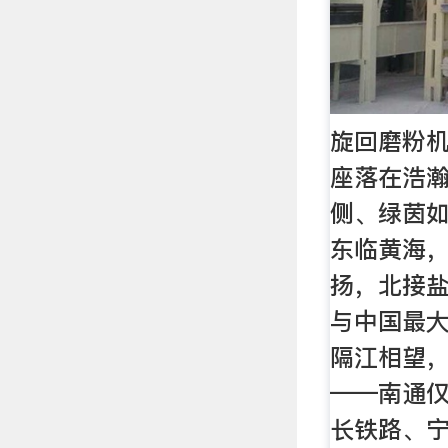
旋回磨粉机
座落在浩
侧、绿茵
东临黄海
扬，北接
与中国最
隔江相望
——南通仅
长铁路、宁