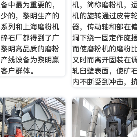
设备中最为重要的，
机，简称磨粉机，
可少的，黎明生产的
机的旋转通过皮带
机系列和上海磨粉机
器，传动轴和部在
多碎石厂都得到了广
洞下绕一固定作旋
，黎明高品质的磨粉
而使磨粉机的磨粉
生产线设备为黎明赢
又时而离开固装在
的客户群体。
轧臼壁表面，使矿
内不断受到冲击，