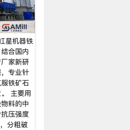
红星机器铁
司结合国内
产厂家新研
械，专业针
克服铁矿石
。 主要用
块物料的中
粉抗压强度
料，分粗破