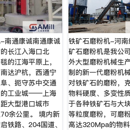
-南通康诚南通康诚
铁矿石磨粉机-河南
瀚的长江入海口北
矿石磨粉机是我公
如毯的江海平原上，
外大型磨粉机械生
，南达沪杭，西通宁
制的新一代磨粉机
盐阜、扼守苏中交通
对铁矿石的磨粉，
大的工业城——上海
物料硬度、多变性质
，距大型港口城市
于各种铁矿石与大
70余公里。 境内新
等粒度磨粉，可磨
启铁路、204国道、
高达320Mpa的物