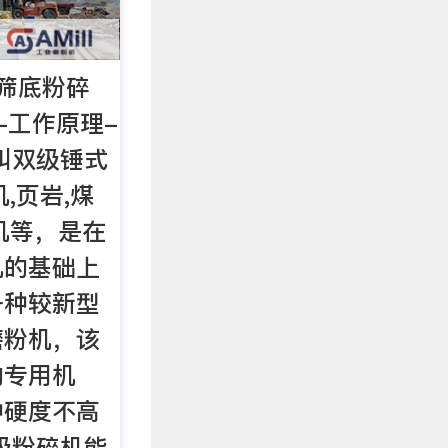
筛底粉碎
-工作原理-
叫双级锤式
,页岩,煤
机等，是在
机的基础上
一种较新型
磨粉机，该
的专用机
种硬度不高
级粉碎机能