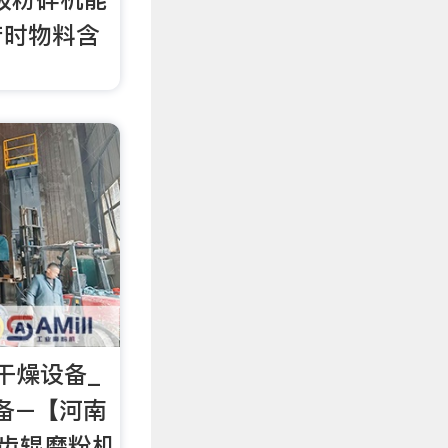
产时物料含
干燥设备_
备–【河南
 齿辊磨粉机