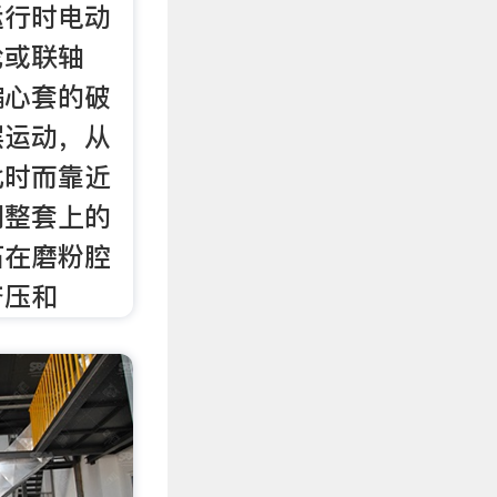
运行时电动
轮或联轴
偏心套的破
摆运动，从
比时而靠近
调整套上的
石在磨粉腔
挤压和