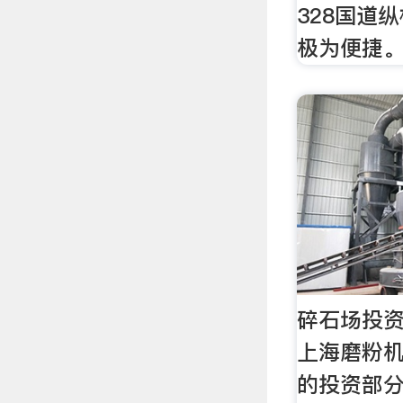
328国道
极为便捷
碎石场投资
上海磨粉
的投资部