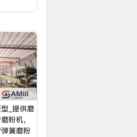
簧型_提供磨
考磨粉机，
者弹簧磨粉