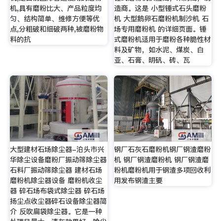
机,具有磨粉比大、产品粒度均
造商。这是 小型锤式石头磨粉
匀、结构简单、维修方便等优
机 大型鹅卵石磨粉机制沙机 石
点,分粗破和细破两种,被磨粉物
场专用磨粉机 的详细页面。锤
料的抗
式磨粉机适用于磨粉各种脆性材
料及矿物，如水泥、煤炭、白
亚、石膏、明矾、砖、瓦
大型建材石场除尘器-泊头市兴
钢厂石灰石磨粉机钢厂钢渣磨粉
华除尘设备磨粉厂振动筛除尘器
机 钢厂钢渣磨粉机 钢厂钢渣磨
石料厂振动筛除尘器 建材石场
粉机磨粉机用于钢渣多项回收利
磨粉机除尘器设备 磨粉机收尘
用发布钢渣主要
器 碎石场布袋式除尘器 碎石场
扬尘点收尘器碎石设备除尘器简
介 反吹扁袋除尘器。它是一种