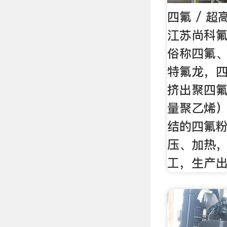
四氟 / 
江苏尚科
俗称四氟
特氟龙，
挤出聚四
量聚乙烯
结的四氟
压、加热
工，生产