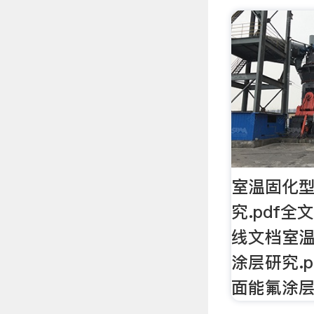
室温固化
究.pdf
线文档室
涂层研究.
面能氟涂