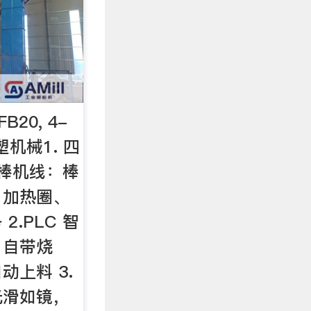
20, 4-
机械1. 四
棒机线：棒
、加热圈、
.PLC 智
，自带烧
上料 3.
光滑如镜，