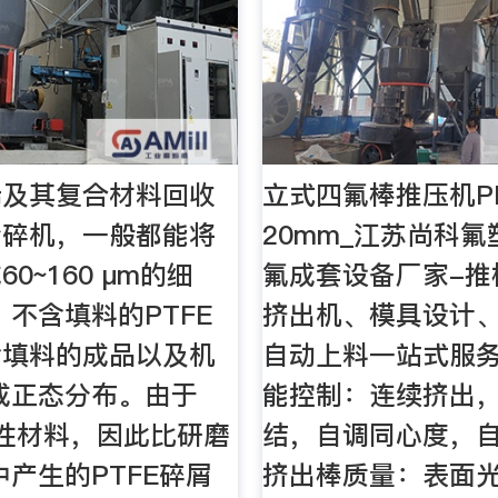
烯及其复合材料回收
立式四氟棒推压机PFB
粉碎机，一般都能将
20mm_江苏尚科氟塑
0~160 μm的细
氟成套设备厂家-推
、不含填料的PTFE
挤出机、模具设计
含填料的成品以及机
自动上料一站式服务 2
成正态分布。由于
能控制：连续挤出
韧性材料，因此比研磨
结，自调同心度，自动
中产生的PTFE碎屑
挤出棒质量：表面