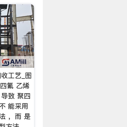
收工艺_图
四氟 乙烯
，导致 聚四
不 能采用
法 ，而 是
型方法 ，