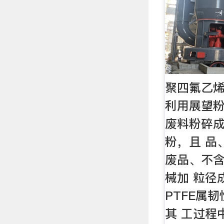
聚四氟乙
利用展望
废料粉碎成6
粉，且 品
废品、不
械加 粒径
PTFE属
其 工过程