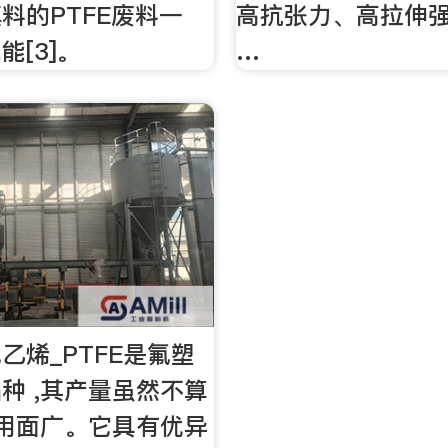
料的PTFE废料一
高抗张力、高拉伸
能[3]。
…
乙烯_PTFE是氟塑
种 ,其产量虽然不算
应用面广。它具有优异