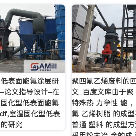
型低表面能氟涂层研
聚四氟乙烯废料的回
全文-论文指导设计-在
文_百度文库由于聚 
温固化型低表面能氟
特殊热 力学性 能 
pdf,室温固化型低表
氟 乙烯树脂 的成型
层的研究
普通 塑料 的成型方
采用粉末冶 金的成 