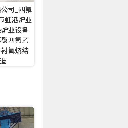
公司_四氟
市虹港炉业
港炉业设备
事聚四氟乙
、衬氟烧结
制造