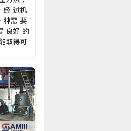
 经 过机
各 种需 要
得 良好 的
可能取得可