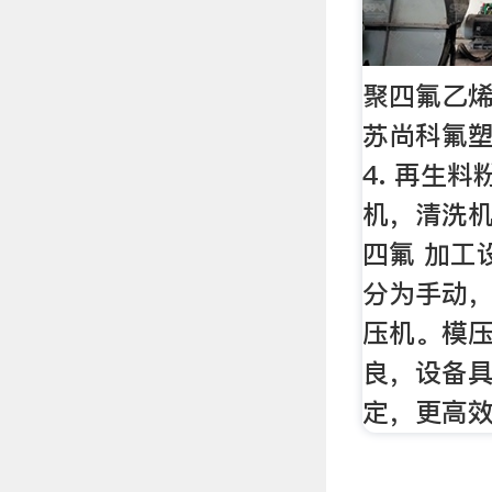
聚四氟乙烯
苏尚科氟塑
4. 再生
机，清洗机
四氟 加工设
分为手动
压机。模
良，设备
定，更高效