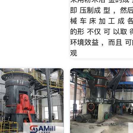
即 压制成 型 ，然后
械 车 床 加 工 成 
的形 不仅 可 以取 
环境效益 ，而且 
观