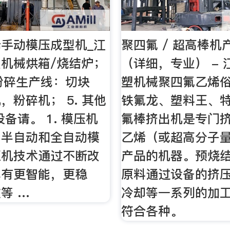
手动模压成型机_江
聚四氟 / 超高棒机
机械烘箱/烧结炉；
（详细，专业） -
料粉碎生产线：切块
塑机械聚四氟乙烯
，粉碎机； 5. 其他
铁氟龙、塑料王、
备请。 1. 模压机
氟棒挤出机是专门
，半自动和全自动模
乙烯（或超高分子
压机技术通过不断改
产品的机器。预烧
具有更智能，更稳
原料通过设备的挤
等 …
冷却等一系列的加
符合各种。