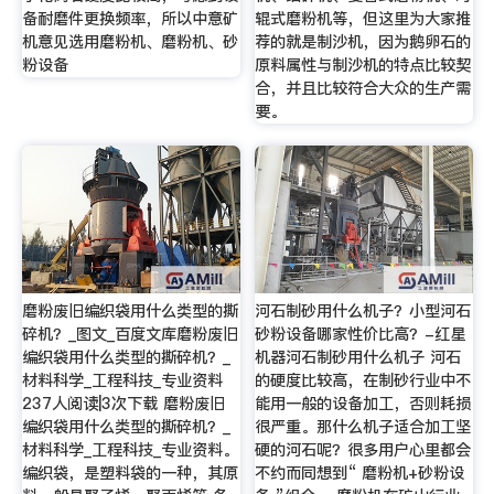
备耐磨件更换频率，所以中意矿
辊式磨粉机等，但这里为大家推
机意见选用磨粉机、磨粉机、砂
荐的就是制沙机，因为鹅卵石的
粉设备
原料属性与制沙机的特点比较契
合，并且比较符合大众的生产需
要。
磨粉废旧编织袋用什么类型的撕
河石制砂用什么机子？小型河石
碎机？_图文_百度文库磨粉废旧
砂粉设备哪家性价比高？-红星
编织袋用什么类型的撕碎机？_
机器河石制砂用什么机子 河石
材料科学_工程科技_专业资料
的硬度比较高，在制砂行业中不
237人阅读|3次下载 磨粉废旧
能用一般的设备加工，否则耗损
编织袋用什么类型的撕碎机？_
很严重。那什么机子适合加工坚
材料科学_工程科技_专业资料。
硬的河石呢？很多用户心里都会
编织袋，是塑料袋的一种，其原
不约而同想到“ 磨粉机+砂粉设