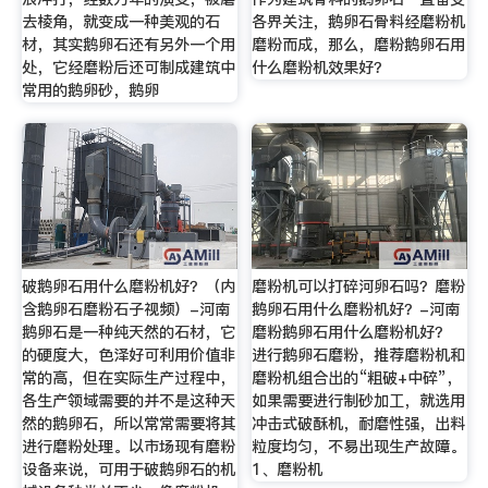
去棱角，就变成一种美观的石
各界关注，鹅卵石骨料经磨粉机
材，其实鹅卵石还有另外一个用
磨粉而成，那么，磨粉鹅卵石用
处，它经磨粉后还可制成建筑中
什么磨粉机效果好？
常用的鹅卵砂，鹅卵
破鹅卵石用什么磨粉机好？（内
磨粉机可以打碎河卵石吗？磨粉
含鹅卵石磨粉石子视频）-河南
鹅卵石用什么磨粉机好？-河南
鹅卵石是一种纯天然的石材，它
磨粉鹅卵石用什么磨粉机好？
的硬度大，色泽好可利用价值非
进行鹅卵石磨粉，推荐磨粉机和
常的高，但在实际生产过程中，
磨粉机组合出的“粗破+中碎”，
各生产领域需要的并不是这种天
如果需要进行制砂加工，就选用
然的鹅卵石，所以常常需要将其
冲击式破酥机，耐磨性强，出料
进行磨粉处理。以市场现有磨粉
粒度均匀，不易出现生产故障。
设备来说，可用于破鹅卵石的机
1、磨粉机