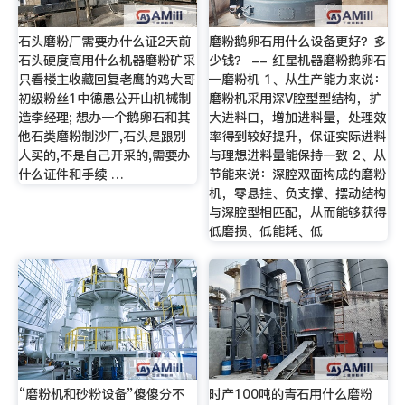
石头磨粉厂需要办什么证2天前
磨粉鹅卵石用什么设备更好？多
石头硬度高用什么机器磨粉矿采
少钱？ -- 红星机器磨粉鹅卵石
只看楼主收藏回复老鹰的鸡大哥
—磨粉机 1、从生产能力来说：
初级粉丝1中德愚公开山机械制
磨粉机采用深V腔型型结构，扩
造李经理; 想办一个鹅卵石和其
大进料口，增加进料量，处理效
他石类磨粉制沙厂,石头是跟别
率得到较好提升，保证实际进料
人买的,不是自己开采的,需要办
与理想进料量能保持一致 2、从
什么证件和手续 …
节能来说：深腔双面构成的磨粉
机，零悬挂、负支撑、摆动结构
与深腔型相匹配，从而能够获得
低磨损、低能耗、低
“磨粉机和砂粉设备”傻傻分不
时产100吨的青石用什么磨粉