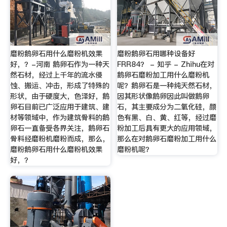
磨粉鹅卵石用什么磨粉机效果
磨粉鹅卵石用哪种设备好
好，？-河南 鹅卵石作为一种天
FRR84？ - 知乎 - Zhihu在对
然石材，经过上千年的流水侵
鹅卵石磨粉加工用什么磨粉机
蚀、搬运、冲击，形成了特殊的
呢？鹅卵石是一种纯天然石材，
形状，由于硬度大，色泽好，鹅
因其形状像鹅卵因此叫做鹅卵
卵石目前已广泛应用于建筑、建
石，其主要成分为二氧化硅，颜
材等领域中，作为建筑骨料的鹅
色有黑、白、黄、红等，经过磨
卵石一直备受各界关注，鹅卵石
粉加工后具有更大的应用领域，
骨料经磨粉机磨粉而成，那么，
那么在对鹅卵石磨粉加工用什么
磨粉鹅卵石用什么磨粉机效果
磨粉机呢？
好，？