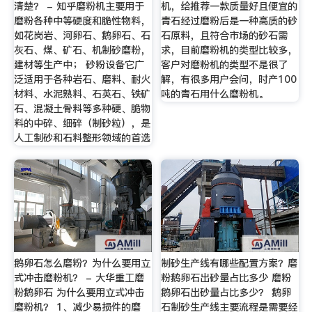
清楚？ - 知乎磨粉机主要用于
机，给推荐一款质量好且便宜的
磨粉各种中等硬度和脆性物料，
青石经过磨粉后是一种高质的砂
如花岗岩、河卵石、鹅卵石、石
石原料，且符合市场的砂石需
灰石、煤、矿石、机制砂磨粉，
求，目前磨粉机的类型比较多，
建材等生产中； 砂粉设备它广
客户对磨粉机的类型不是很了
泛适用于各种岩石、磨料、耐火
解，有很多用户会问，时产100
材料、水泥熟料、石英石、铁矿
吨的青石用什么磨粉机。
石、混凝土骨料等多种硬、脆物
料的中碎、细碎（制砂粒），是
人工制砂和石料整形领域的首选
鹅卵石怎么磨粉？为什么要用立
制砂生产线有哪些配置方案？磨
式冲击磨粉机？ - 大华重工磨
粉鹅卵石出砂量占比多少 磨粉
粉鹅卵石 为什么要用立式冲击
鹅卵石出砂量占比多少？ 鹅卵
磨粉机？ 1、减少易损件的磨
石制砂生产线主要流程是需要经