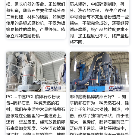
损，延长机器的寿命。正如我们
历从粗碎，中细碎到制砂，筛
都知道，鹅卵石主要化学成分是
分、洗砂的过程。 在生产过程
二氧化硅，材料的硬度，如果您
中可能会有不完全磨粉造成一些
使用的是锤式磨粉机，不仅为板
损失，不能完全成砂，还要继续
等易损件的磨损，产量很低。依
循环磨粉，终产品的粒度要求不
靠立式冲击磨粉机
同，加工程度也不同，终产量也
将不同。
PCL-中嘉PCL鹅卵石砂粉设
哪种磨粉机碎鹅卵石好？ - 知
备-鹅卵石是一种纯天然的石
乎鹅卵石作为一种天然石材，经
材，我们在生活中常见的鹅卵石
过上千年的流水侵蚀、搬运、冲
应该是在公园里的一些道路上，
击，形成了独特的形状，由于硬
还有一些盆景里，经常放置鹅卵
度大，色泽好，鹅卵石目前已广
石来增加美观度。它在河边被海
泛应用于建筑、建材等领域中，
浪冲打，经数万年的演变，被磨
作为建筑骨料的鹅卵石一直备受