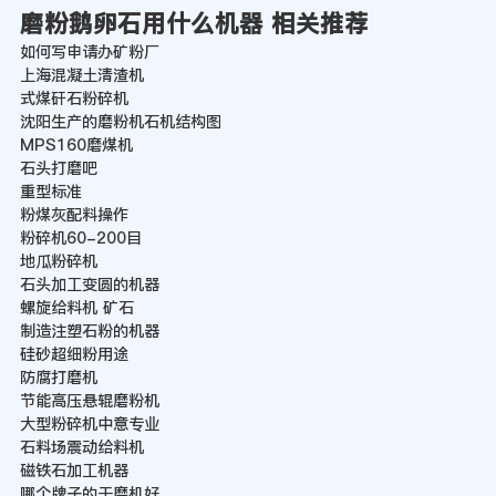
磨粉鹅卵石用什么机器 相关推荐
如何写申请办矿粉厂
上海混凝土清渣机
式煤矸石粉碎机
沈阳生产的磨粉机石机结构图
MPS160磨煤机
石头打磨吧
重型标准
粉煤灰配料操作
粉碎机60-200目
地瓜粉碎机
石头加工变圆的机器
螺旋给料机 矿石
制造注塑石粉的机器
硅砂超细粉用途
防腐打磨机
节能高压悬辊磨粉机
大型粉碎机中意专业
石料场震动给料机
磁铁石加工机器
哪个牌子的干磨机好