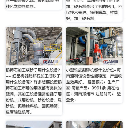
料一般是聚乙烯、聚丙烯等 各
备 ”组合。 磨粉机在矿山行业
种化学塑料原料。
加工硬石料是出了名的好用，不
仅技术先进、操作简单、性能
好，加工硬石料
鹅卵石加工成砂子用什么设备？
小型铁皮撕碎机都什么价位-河
-- 红星机器鹅卵石加工成砂子
南通利该设备性能稳定，产量收
用什么设备呢？许多想要投资鹅
益效果好。 经营模式：生产厂
卵石加工市场的朋友都有类似的
家 商铺产品：9991条 所在地
疑问，其加工设备通常包括了磨
区：河南郑州市 注册时间： 近
粉机、式磨粉机、砂粉设备、洗
登录：
砂机、振动给料机、圆振动筛、
皮带输送机等。