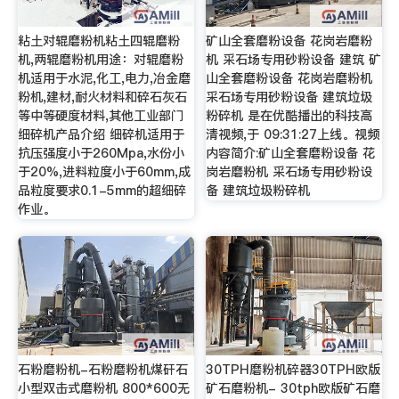
粘土对辊磨粉机粘土四辊磨粉
矿山全套磨粉设备 花岗岩磨粉
机,两辊磨粉机用途：对辊磨粉
机 采石场专用砂粉设备 建筑 矿
机适用于水泥,化工,电力,冶金磨
山全套磨粉设备 花岗岩磨粉机
粉机,建材,耐火材料和碎石灰石
采石场专用砂粉设备 建筑垃圾
等中等硬度材料,其他工业部门
粉碎机 是在优酷播出的科技高
细碎机产品介绍 细碎机适用于
清视频,于 09:31:27上线。视频
抗压强度小于260Mpa,水份小
内容简介:矿山全套磨粉设备 花
于20%,进料粒度小于60mm,成
岗岩磨粉机 采石场专用砂粉设
品粒度要求0.1-5mm的超细碎
备 建筑垃圾粉碎机
作业。
石粉磨粉机-石粉磨粉机煤矸石
30TPH磨粉机碎器30TPH欧版
小型双击式磨粉机 800*600无
矿石磨粉机- 30tph欧版矿石磨