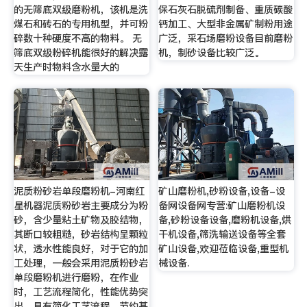
的无筛底双级磨粉机，该机是洗
保石灰石脱硫剂制备、重质碳酸
煤石和砖石的专用机型，并可粉
钙加工、大型非金属矿制粉用途
碎数十种硬度不高的物料。 无
广泛，采石场磨粉设备目前磨粉
筛底双级粉碎机能很好的解决露
机，制砂设备比较广泛。
天生产时物料含水量大的
泥质粉砂岩单段磨粉机-河南红
矿山磨粉机,砂粉设备,设备-设
星机器泥质粉砂岩主要成分为粉
备网设备网专营:矿山磨粉机设
砂，含少量粘土矿物及胶结物，
备,砂粉设备设备,磨粉机设备,烘
其断口较粗糙，砂岩结构呈颗粒
干机设备,筛洗输送设备等全套
状，透水性能良好，对于它的加
矿山设备,欢迎莅临设备,重型机
工处理，一般会采用泥质粉砂岩
械设备.
单段磨粉机进行磨粉，在作业
时，工艺流程简化，性能优势突
出，具有简化工艺流程、节约基