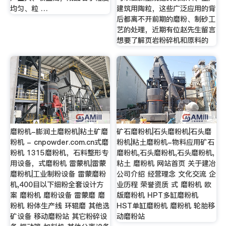
均匀、粒 …
建筑用陶粒，这些广泛应用的背
后都离不开前期的磨粉、制砂工
艺的处理，近期有位赵先生留言
想要了解页岩粉碎机和原料的
磨粉机-膨润土磨粉机|粘土矿磨
矿石磨粉机|石头磨粉机|石头磨
粉机 - cnpowder.com.cn式磨
粉机|粘土磨粉机-物料应用矿石
粉机 1315磨粉机，石料整形专
磨粉机,石头磨粉机,石头磨粉机,
用设备，式磨粉机 雷蒙机|雷蒙
粘土 磨粉机 网站首页 关于建冶
磨粉机|工业制粉设备 雷蒙磨粉
公司介绍 经营理念 文化交流 企
机,400目以下细粉全套设计方
业历程 荣誉资质 式 磨粉机 欧
案 磨粉机 磨粉设备 雷蒙磨 磨
版磨粉机 HPT多缸磨粉机
粉机 粉体生产线 环辊磨 其他选
HST单缸磨粉机 磨粉机 轮胎移
矿设备 移动磨粉站 其它粉碎设
动磨粉站