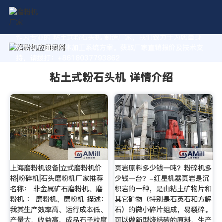
作为专业的 粘土式粉石头机 制造厂家，我们致力于为您量身
定制高价值的粉体加工系统方案。获取厂家直销报价及技术支
持，请拨打：+8618037793862
粘土式粉石头机 详情介绍
上海磨粉机设备|立式磨粉机价
页岩原料多少钱一吨？粉碎机多
格|粉碎机|石头磨粉机厂家推荐
少钱一台？-红星机器页岩是沉
名称： 非金属矿石磨粉机、磨
积岩的一种，是由粘土矿物片和
粉机 ： 磨粉机、磨粉机 描述：
其它矿物（特别是石英石和方解
我其生产效率高、运行成本低、
石）的微小碎片组成，易裂碎。
产量大、收益高，成品石子粒度
可以做新型烧结砖的原料、生产