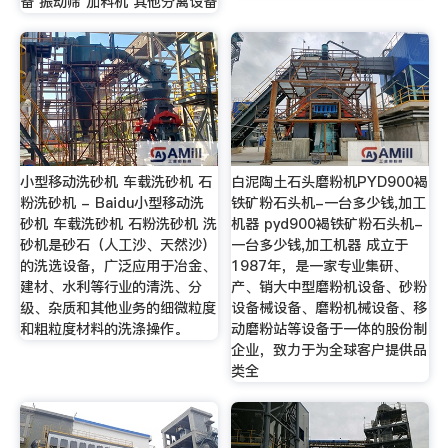
备 振动筛 加料机 其他分离设备
小型移动洗砂机 车载洗砂机 石
白泥陶土石头磨粉机PYD900褐
粉洗砂机 - Baidu小型移动洗
铁矿粉石头机-一台多少钱,加工
砂机 车载洗砂机 石粉洗砂机 洗
机器 pyd900褐铁矿粉石头机-
砂机是砂石（人工沙、天然沙）
一台多少钱,加工机器 成立于
的洗选设备，广泛应用于冶金、
1987年，是一家专业集研、
建材、水利等行业的清洗、分
产、销大中型磨粉机设备、砂粉
级、杂质和其他业务的细微粒度
设备械设备、磨粉机械设备、移
和粗粒度材料的洗涤操作。
动磨粉站等设备于一体的股份制
企业，致力于为全球客户提供品
类全