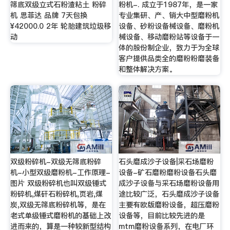
筛底双级立式石粉渣粘土 粉碎
粉机-. 成立于1987年，是一家
机 思菲达 品牌 7天包换
专业集研、产、销大中型磨粉机
¥42000.0 2年 轮胎建筑垃圾移
设备、砂粉设备械设备、磨粉机
动
械设备、移动磨粉站等设备于一
体的股份制企业，致力于为全球
客户提供品类全的磨粉粉磨装备
和整体解决方案。
双级粉碎机-双级无筛底粉碎
石头磨成沙子设备|采石场磨粉
机-小型双级磨粉机-工作原理-
设备-矿石磨粉磨粉设备石头磨
图片 双级粉碎机也叫双级锤式
成沙子设备与采石场磨粉设备用
粉碎机,煤矸石粉碎机,页岩,煤
途比较广泛，石头磨成沙子设备
炭,双级无筛底粉碎机等，是在
主要有欧版磨粉设备，超压磨粉
老式单级锤式磨粉机的基础上改
设备等，目前比较先进的是
进而来的，算是一种较新型结构
mtm磨粉设备系列，在电厂环