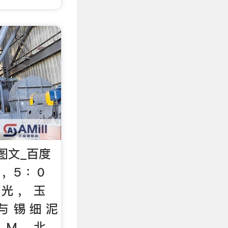
图文_百度
 ，5 ：0
 光 ， 玉
 与 锡 细 泥
： M． 北