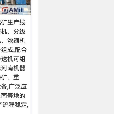
选矿生产线
磨机、分级
机、浓缩机
组成,配合
传送机可组
线河南机器
磨矿、重
备,广泛应
云南等地的
产流程稳定,