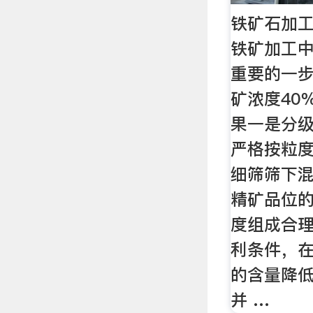
铁矿石加
铁矿加工
重要的一步
矿浓度40
果一是分
严格按粒
细筛筛下
精矿品位
度组成合
利条件，在
的含量降低
并 …