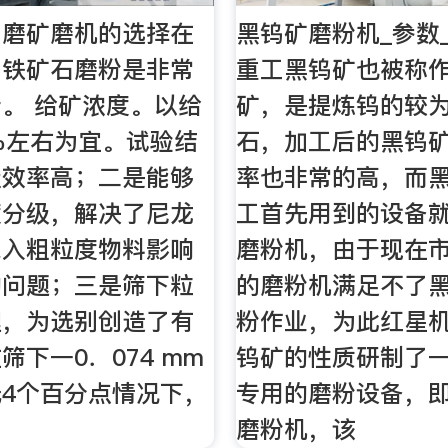
工磨矿磨机的选择在
黑钨矿磨粉机_参数
中铁矿石磨粉是非常
重工黑钨矿也被称
。 给矿浓度。以给
矿，是提炼钨的较
％左右为宜。试验结
石，加工后的黑钨
级效率高；二是能够
率也非常的高，而
度分级，解决了尼龙
工首先用到的设备
混入粗粒度物料影响
磨粉机，由于现在
的问题；三是筛下粒
的磨粉机满足不了
理，为选别创造了有
粉作业，为此红星
筛下一0．074 mm
钨矿的性质研制了
4个百分点情况下，
专用的磨粉设备，
磨粉机，该