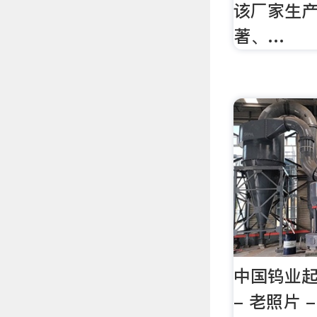
该厂家生
著、…
中国钨业
- 老照片 