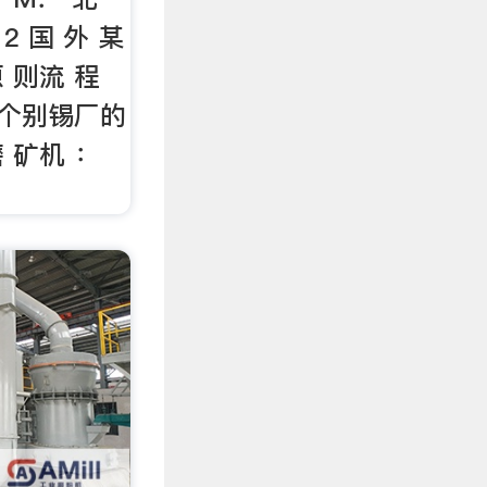
 2 国 外 某
原 则流 程
仅个别锡厂的
 矿机 ：