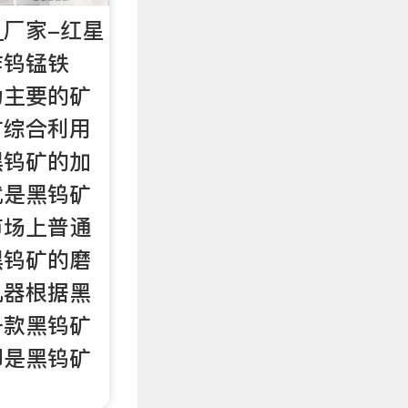
_厂家-红星
作钨锰铁
为主要的矿
矿综合利用
黑钨矿的加
就是黑钨矿
市场上普通
黑钨矿的磨
机器根据黑
一款黑钨矿
即是黑钨矿