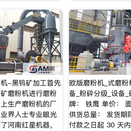
机-黑钨矿加工首先
欧版磨粉机_式磨粉
钨矿磨粉机进行磨粉
备_粉碎分级_设备
场上生产磨粉机的厂
牌： 铁鹰 单价： 
，业界人士专业眼光
供货总量： 发货期
荐了河南红星机器，
付款之日起 30 天