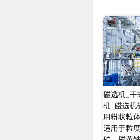
磁选机_干
机_磁选机
用粉状粒
适用于粒度
矿、磁黄