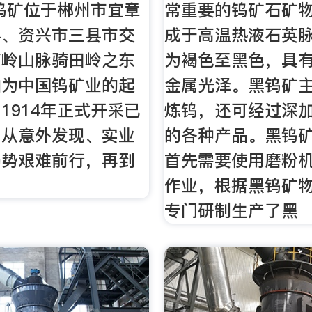
钨矿位于郴州市宜章
常重要的钨矿石矿
县、资兴市三县市交
成于高温热液石英
南岭山脉骑田岭之东
为褐色至黑色，具
仙为中国钨矿业的起
金属光泽。黑钨矿
1914年正式开采已
炼钨，还可经过深
。从意外发现、实业
的各种产品。黑钨
局势艰难前行，再到
首先需要使用磨粉
作业，根据黑钨矿
专门研制生产了黑