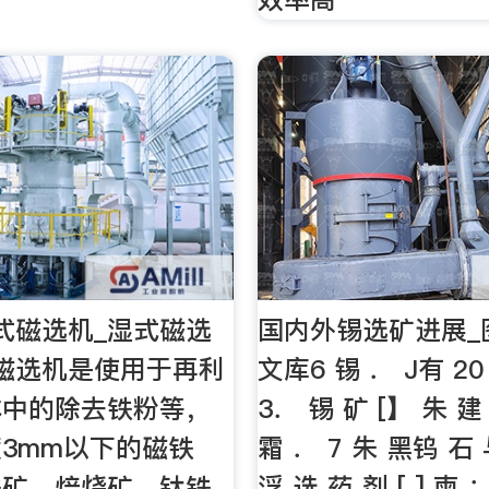
式磁选机_湿式磁选
国内外锡选矿进展_
磁选机是使用于再利
文库6 锡 ． J有 20
体中的除去铁粉等，
3． 锡 矿 [】 朱 建
3mm以下的磁铁
霜 ． 7 朱 黑钨 石
铁矿、焙烧矿、钛铁
浮 选 药 剂 [ ] 柬 