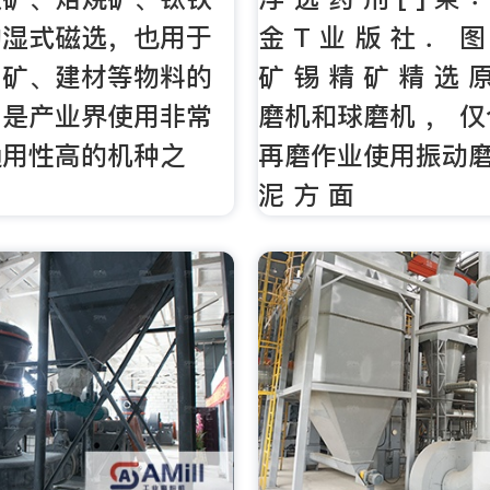
的湿式磁选，也用于
金 T 业 版 社 ． 图
属矿、建材等物料的
矿 锡 精 矿 精 选 
，是产业界使用非常
磨机和球磨机 ， 
通用性高的机种之
再磨作业使用振动磨
泥 方 面