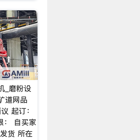
机_磨粉设
_矿道网品
面议 起订：
限： 自买家
内发货 所在