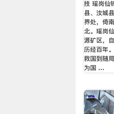
技 瑶岗仙
县、汝城
界处，倚
北。瑶岗
源矿区，自
历经百年
救国到随
为国 …