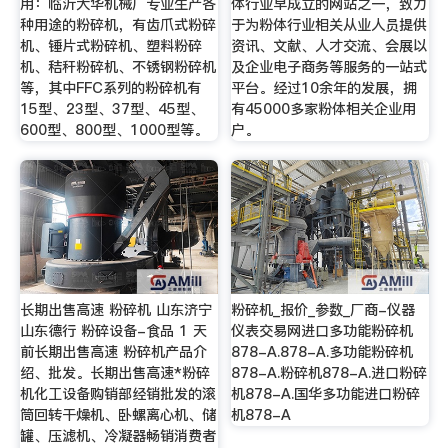
用：临沂大华机械厂专业生产各
体行业早成立的网站之一，致力
种用途的粉碎机，有齿爪式粉碎
于为粉体行业相关从业人员提供
机、锤片式粉碎机、塑料粉碎
资讯、文献、人才交流、会展以
机、秸秆粉碎机、不锈钢粉碎机
及企业电子商务等服务的一站式
等，其中FFC系列的粉碎机有
平台。经过10余年的发展，拥
15型、23型、37型、45型、
有45000多家粉体相关企业用
600型、800型、1000型等。
户。
长期出售高速 粉碎机 山东济宁
粉碎机_报价_参数_厂商-仪器
山东德行 粉碎设备-食品 1 天
仪表交易网进口多功能粉碎机
前长期出售高速 粉碎机产品介
878-A.878-A.多功能粉碎机
绍、批发。长期出售高速*粉碎
878-A.粉碎机878-A.进口粉碎
机化工设备购销部经销批发的滚
机878-A.国华多功能进口粉碎
筒回转干燥机、卧螺离心机、储
机878-A
罐、压滤机、冷凝器畅销消费者