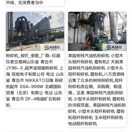
市场，在消费者当中
粉碎机_报价_参数_厂商-仪器
果园树枝汽油机粉碎机 小型木
仪表交易网山东省 青岛市
头秸秆粉碎机 磨粉机2 天前果
JY96-Ⅱ,超声波细胞粉碎机 上
园树枝汽油机粉碎机 小型木头
海 双旭电子有限公司 电议 山东
秸秆粉碎机 磨粉机,八方资源网
省 青岛市 NIKKATO日陶 粉碎
云集了众多的树枝粉碎机,秸秆
机配件 SSA-999W 北崎国际
粉碎机供应商，采购商，制造
贸易（北京）有限公 电议 山东
商。这是 果园树枝汽油机粉碎
省 青岛市 DF-4电磁矿石粉碎
机 小型木头秸秆粉碎机 磨粉机
机
的详细页面。果园树枝汽油机粉
碎机 小型木头秸秆粉碎机 磨粉
机秸秆粉碎机 玉米秸秆粉碎机
电动秸秆粉碎机