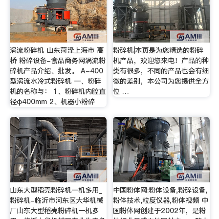
涡流粉碎机 山东菏泽上海市 高
粉碎机|本页是为您精选的粉碎
桥 粉碎设备-食品商务网涡流粉
机产品，欢迎您来电！产品的种
碎机产品介绍、批发。 A-400
类有很多，不同的产品也会有细
型涡流水冷式粉碎机 一、粉碎
微的差别，本公司为您提供全方
机的名称与： 1、粉碎机内腔直
位 …
径φ400mm 2、机器小粉碎
山东大型稻壳粉碎机一机多用_
中国粉体网:粉体设备,粉碎设备,
粉碎机-临沂市河东区大华机械
粉体技术,粒度仪器,粉体视频 中
厂山东大型稻壳粉碎机一机多
国粉体网创建于2002年，是粉