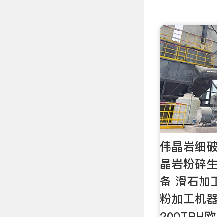
伟晶岩细
晶岩粉碎生
备 滑石加
粉加工机器
200TPH