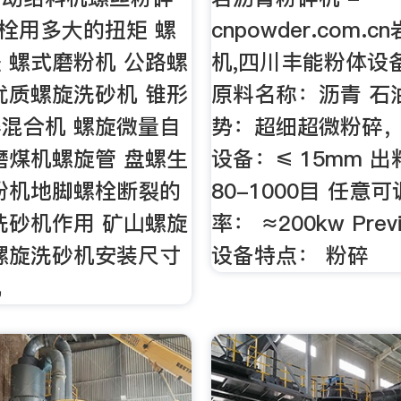
级螺栓用多大的扭矩 螺
cnpowder.com.
 螺式磨粉机 公路螺
机,四川丰能粉体设
优质螺旋洗砂机 锥形
原料名称：沥青 石
混合机 螺旋微量自
势：超细超微粉碎
磨煤机螺旋管 盘螺生
设备：≤ 15mm 
粉机地脚螺栓断裂的
80-1000目 任意
洗砂机作用 矿山螺旋
率： ≈200kw Previ
螺旋洗砂机安装尺寸
设备特点： 粉碎
机