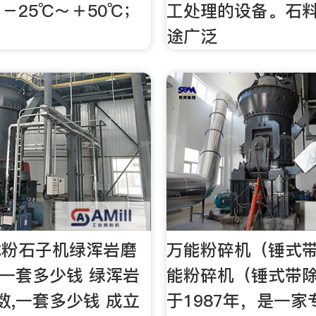
－25℃～＋50℃；
工处理的设备。石
途广泛
式粉石子机绿浑岩磨
万能粉碎机（锤式
,一套多少钱 绿浑岩
能粉碎机（锤式带除
数,一套多少钱 成立
于1987年，是一