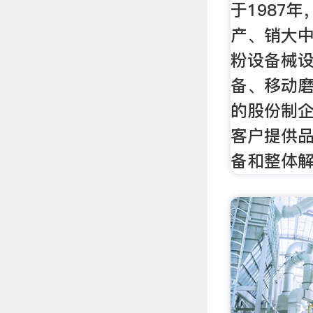
于1987
产、销大
粉设备械
备、移动
的股份制
客户提供
备和整体