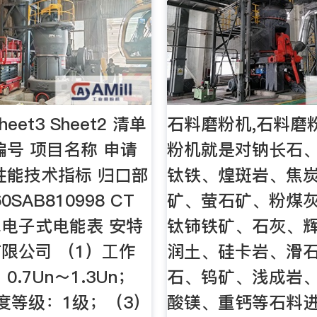
Sheet3 Sheet2 清单
石料磨粉机,石料磨
编号 项目名称 申请
粉机就是对钠长石
性能技术指标 归口部
钛铁、煌斑岩、焦
0SAB810998 CT
矿、萤石矿、粉煤
电子式电能表 安特
钛铈铁矿、石灰、
限公司 （1）工作
润土、硅卡岩、滑
0.7Un～1.3Un；
石、钨矿、浅成岩
度等级：1级；（3）
酸镁、重钙等石料