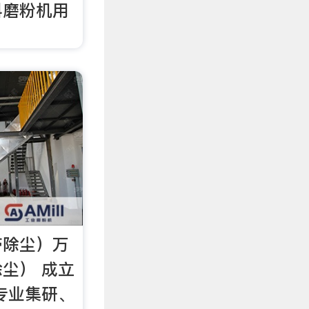
料磨粉机用
带除尘）万
尘） 成立
家专业集研、