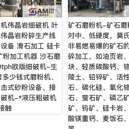
机伟晶岩细破机 叶
矿石磨粉机-矿石磨
机伟晶岩粉碎生产线
对中、低硬度，莫氏
设备 滑石加工 硅卡
非易燃易爆的矿石
矿粉加工机器 沙石磨
碎加工，如油页岩
0tph欧版细破机-生
块、轻质碳酸钙、
套多少钱式磨粉机、
陵土、铅锌矿、活
冲击式砂粉设备、接
石、碳化硅、氧化
破机-*液压粗破机
石、萤石矿、磷乙
h接触
矿、钨矿、硅卡岩
酸镁重钙、麦饭石
等。