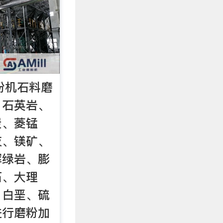
粉机石料磨
、石英岩、
炭、菱锰
灰、镁矿、
辉绿岩、膨
石、大理
、白垩、硫
进行磨粉加