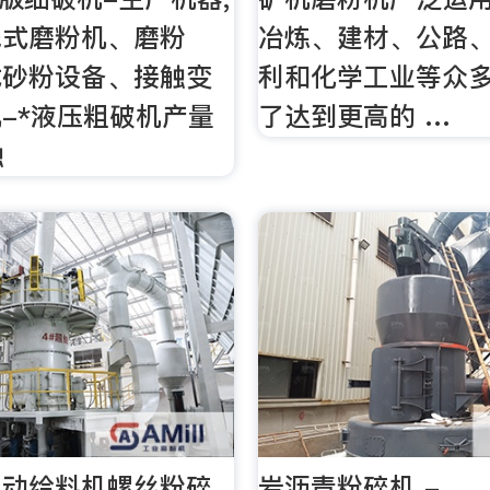
钱式磨粉机、磨粉
冶炼、建材、公路
式砂粉设备、接触变
利和化学工业等众
-*液压粗破机产量
了达到更高的 …
触
自动给料机螺丝粉碎
岩沥青粉碎机 -