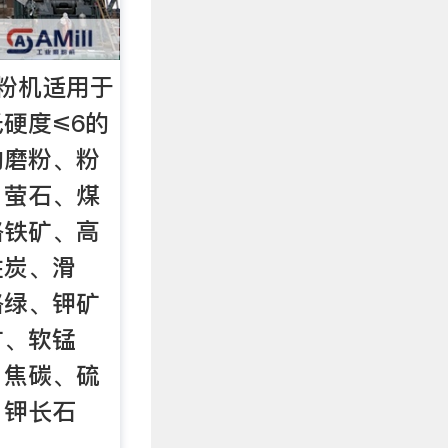
粉机适用于
硬度≤6的
的磨粉、粉
、萤石、煤
铬铁矿、高
性炭、滑
铬绿、钾矿
矿、软锰
、焦碳、硫
、钾长石