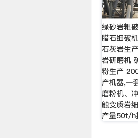
绿砂岩粗破
腊石细破
石灰岩生产
岩研磨机 
粉生产 20
产机器,一
磨粉机、
触变质岩细
产量50t/