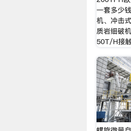
一套多少
机、冲击
质岩细破机
50T/H接
螺旋微量