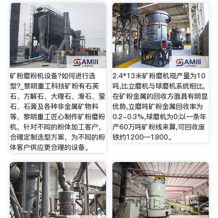
矿粉磨粉机设备?如何进行选
2.4*13米矿粉磨机现产量为10
型?_黎明重工科技矿粉有石英
吨,比立磨机与球磨机系统相比,
石、方解石、大理石、滑石、萤
在矿粉金属的回收方面具有明显
石、石膏及各种非金属矿物料
优势,立磨吨矿粉金属回收率为
等，黎明重工匠心制作矿粉磨粉
0.2-0.3%,球磨机为0;以一条年
机，针对不同的粉体加工客户，
产60万吨矿粉线来算,可回收废
合理定制选型方案，为不同的粉
铁约1200—1800。
体客户供应更合理的设备。