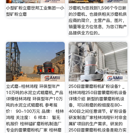
小型矿粉立磨世邦工业集团—小
沙磨机为您找到1,596个今日新
型矿粉立磨
的沙磨机。也提供相关沙磨机供
应商的简介，主营产品，图片，
销量等全方位信息，为您订购产
品提供全方位的。
立式磨-桂林鸿程 环保型年产
250目雷蒙磨粉机矿粉设备？_
10万吨的水泥立式辊磨机_产品
桂林鸿程250目雷蒙磨粉机设备
详情桂林鸿程 环保型年产10万
详情介绍 新型的雷蒙磨粉机设
吨的水泥立式辊磨机 参考报
备，可以粉磨的粉细度在80-
价： 90-100万元 品牌： 桂林
400目之间任意调节，矿粉设备
鸿程 关注度： 6 样本： 暂无
研发制造厂家桂林鸿程针对非金
机报价 桂林锰矿磨粉机制造厂
属矿项目的生产需求，研发的
专业的雷蒙磨粉机厂家 桂林磨
250目雷蒙磨粉机设备是助力实