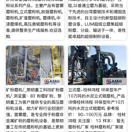
粉站系列产品。主要产品有雷蒙
验,以普通立磨为基础，采用当
磨粉机,立式磨粉机,欧版磨粉机,
下先进的台湾磨辊技术和德国选
磨粉机,矿渣磨粉机, 磨煤机,中
粉技术，自主设计的新型超细粉
速磨煤机,高压悬辊磨粉机等设
磨设备。LUM超细立磨集超细
备,提供整条生产线服务.欢迎选
粉磨、分级、输送于一体，是性
购.
能卓越的超细制粉设备。
矿粉磨机/_黎明重工科技矿粉磨
立式磨-桂林鸿程 环保型年产
机/ 浏览量：83 粉磨矿粉，黎
10万吨的水泥立式辊磨机_产品
明重工为客户提供专业的高压磨
详情桂林鸿程 环保型年产10万
粉机设备，助力矿粉行业创造价
吨的水泥立式辊磨机 参考报
值。雷蒙磨，是专业用于粉磨非
价： 90-100万元 品牌： 桂林
金属矿粉的磨粉机设备，是黎明
鸿程 关注度： 13 样本： 暂无
重工在传统磨粉机的基础上更新
磨粉机厂家 桂林磨粉机厂家提