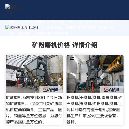
作为专业的 矿粉磨机价格 制造厂家，我们致力于为您量身定
制高价值的粉体加工系统方案。获取厂家直销报价及技术支
持，请拨打：+8618037793862
矿粉磨机价格 详情介绍
矿渣磨机为您找到881个今日新
粉磨机|干磨机|磨机|雷蒙磨机|矿
的矿渣磨机。也提供相关矿渣磨
石磨机|碾磨机|矿粉磨机|磨机 上
机供应商的简介，主营产品，图
海科利瑞克专业干磨机,雷蒙磨
片，销量等全方位信息，为您订
机生产厂家,公司主要设备有：
购产品提供全方位的。
各种。