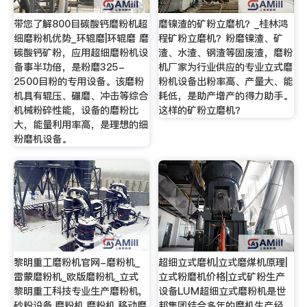
带您了解800目碳酸钙磨粉机超
磨镍渣的矿粉立磨机？_桂林鸿
细磨粉机优势_环辊磨|环辊磨 磨
程矿粉立磨机？粉磨镍渣、矿
碳酸钙矿粉，应用超细磨粉机设
渣、水渣、钢渣等固废渣，磨粉
备事半功倍，是粉磨325-
机厂家为行业供应的专业立式磨
2500目粉的专用设备。该磨粉
粉机设备出粉率高、产量大、能
机具有辊压、碾磨、冲击等综合
耗低，是助产增产的得力助手。
机械粉碎性能，设备的磨粉比
这样的矿粉立磨机？
大，能量利用率高，是理想的细
粉磨机设备。
黎明重工磨粉机官网-磨粉机_
超细立式磨机|立式磨煤机原理|
雷蒙磨粉机_欧版磨粉机_立式
立式粉磨机价格|立式矿粉生产
黎明重工科技专业生产磨粉机,
设备LUM超细立式磨粉机是世
砂粉设备,磨粉机,磨粉机,移动磨
邦集团结合多年的磨机生产经