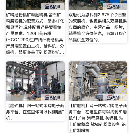
矿粉磨粉机矿粉磨粉机:萤石矿
双磨机为您找到2,675个今日新
粉磨粉机的配置方式非常多样化
的双磨机。也提供相关双磨机供
和灵活的,具体配置还是要看你
应商的简介，主营产品，图片，
产量要求。120目萤石粉
销量等全方位信息，为您订购产
(HCQ1290)生产线细粉磨机高
品提供全方位的。
产灵活配置由主机、给料机、分
级机、鼓更多关于矿粉磨粉机…
【磨矿机】网一站式采购电子商
【矿磨机】网一站式采购电子商
务平台，在这里你可以找到磨矿
务平台，在这里你可以找到矿磨
机。
机¥1⁄台 鸿程磨机 灰钙机 粘
土矿雷蒙磨 钛铁矿粉磨设备 铝
土矿制粉机