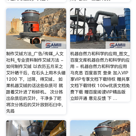
制作艾绒方法_广告/传媒_人文
机器自然力和科学的应用_图文_
社科_专业资料制作艾绒方法 -
百度文库机器自然力和科学的应
如何制作艾绒 以农历五月采之
用 - 机器自然力和科学的应用
艾叶晒干后，在石头上用木头砸
马克思 百度首页 登录 加入VIP
1200 下，过筛，得艾绒。 如
享VIP专享文档下载特权 赠共享
果机器艾绒的话这些杂质可 就
文档下载特权 100w优质文档免
跟着艾叶进了粉碎机。 次分拣
费下载 赠百度阅读VIP精品版
出杂质后的艾叶，干净多了吧
立即开通 意见反馈 下 …
将次分拣后的艾叶放到石臼中，
先捣