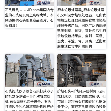
石头厨具 - - JD.com是国内专
厨余垃圾处理器_厨余垃圾处理
业的石头厨具网上购物商城，本
机又叫厨余垃圾处理器，是由食
频道提供石头厨具商品图片，石
物垃圾处理器或厨房食物垃圾处
头厨具！
理器升级产品，可以广泛的处理
熟厨剩菜、剩饭、菜叶包括生厨
余垃圾包括果皮、鱼刺、菜梗、
蛋壳、茶渣、骨、贝壳，泛指家
庭生活饮食中所需用的
石头捣成砂子设备石头打成沙子
护坡石头-护坡石-建材网 石头
的机器多少钱一台?_对辊磨粉
能打成沙，自然也能磨成沙，但
机,石头磨粉机沙子设备。石头
市场上能将石头打成砂的机器设
打成沙子的机器将磨粉物料经给
备不少，而把石头磨成沙的设备