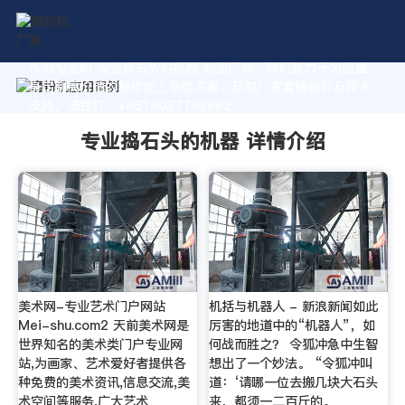
作为专业的 专业捣石头的机器 制造厂家，我们致力于为您量
身定制高价值的粉体加工系统方案。获取厂家直销报价及技术
支持，请拨打：+8618037793862
专业捣石头的机器 详情介绍
美术网-专业艺术门户网站
机括与机器人 - 新浪新闻如此
Mei-shu.com2 天前美术网是
厉害的地道中的“机器人”，如
世界知名的美术类门户专业网
何战而胜之？ 令狐冲急中生智
站,为画家、艺术爱好者提供各
想出了一个妙法。 “令狐冲叫
种免费的美术资讯,信息交流,美
道：‘请哪一位去搬几块大石头
术空间等服务,广大艺术
来，都须一二百斤的。