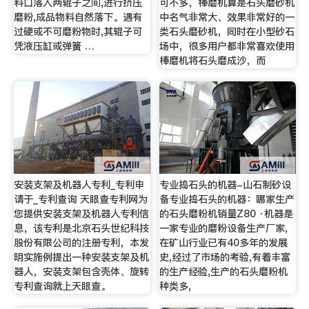
料口落入两辊子之间,进行挤压
可不多，棒磨机算是石头磨砂机
磨粉,成品物料自然落下。遇有
中名气非常大、效果非常好的一
过硬或不可磨粉物时,其辊子可
类石头磨砂机，同时在小型砂石
凭液压缸或弹簧 …
场中，很多用户都非常喜欢使用
棒磨机将石头磨成沙，而
安装支架及机器人专利_专利申
专业捣石头的机器-山石制砂设
请于_专利查询 天眼查专利网为
备专业捣石头的机器：哪家生产
您提供安装支架及机器人专利信
的石头磨粉机销量Z80 ·机器是
息，该专利是北京石头世纪科技
一家专业的磨粉设备生产厂家,
股份有限公司的注册专利，本发
在矿山行业已有40多年的发展
明实施例提出一种安装支架及机
史,经过了市场的考验,有着丰富
器人，安装支架包含壳体、旋转
的生产经验,生产的石头磨粉机
专利查询就上天眼查。
种类多,