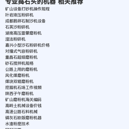
专业捣石头的机器 相关推荐
矿山设备打砂机操作规程
叶岩液压粉碎机
成都鹅卵石制沙机设备
石英沙粉碎机
湖南高压雷蒙磨粉机
湿法粉碎机
嘉兴小型沙石粉碎机价格
对撞式气容粉碎机
重晶石超细磨粉机
砂石搅拌机规格
公路上用的磨粉机
风化煤磨粉机
煤块双辊磨粉机
挖掘机石场工作视频
陕西子午磨粉机
矿山磨粉机海关编码
高岭土机械设备价钱
高速公路石料机械
磷灰石欧版磨粉机器
水渣粉麽技术