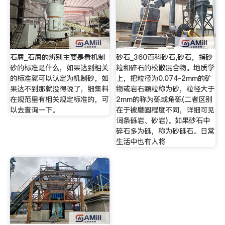
石屑_石屑的辨别主要是看机制
砂石_360百科砂石,砂石，指砂
砂的标准是什么，如果达到相关
粒和碎石的松散混合物。地质学
的标准就可以认定为机制砂，如
上，把粒径为0.074~2mm的矿
果达不到那就没得说了，细集料
物或岩石颗粒称为砂，粒径大于
在规范里有相关规定标准的，可
2mm的称为砾或角砾(二者区别
以去查询一下。
在于被磨圆程度不同，详细可见
词条砾岩、砂岩)。如果砂石中
碎石多为砾，称为砂砾石。日常
生活中也有人将