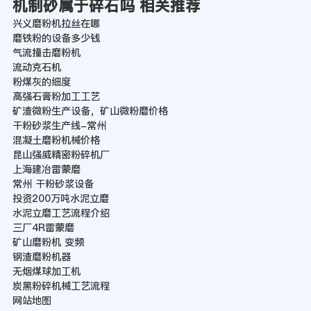
机制砂属于碎石吗 相关推荐
兴义磨粉机拉丝在哪
磨铁粉的设备多少钱
气流撞击磨粉机
流动克石机
粉煤灰的细度
高强石膏粉加工工艺
矿渣微粉生产设备，矿山微粉磨价格
干粉砂浆生产线-常州
混凝土磨粉机械价格
昆山强威精密粉碎机厂
上海建冶雷蒙磨
常州 干粉砂浆设备
投资200万吨水泥立磨
水泥立磨工艺流程介绍
三厂4R雷蒙磨
矿山磨粉机 变频
钢渣磨粉机器
无烟煤球加工机
炭黑粉碎机械工艺流程
网站地图