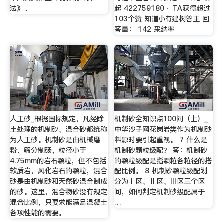
法》。
起 422759180 · TA获得超过
103个赞 知道小有建树答主 回
答量： 142 采纳率
人工砂_根据国标规定，凡经除
机制砂全知识点100问（上）_
土处理的机制砂、混合砂都统称
中华沙子网花岗岩类作为机制砂
为人工砂。机制砂是由机械磨
料源时要引起重视。 7 什么是
粉、筛分制砀，粒径小于
机制砂颗粒级配？ 答：机制砂
4.75mm的岩石颗粒，但不包括
的颗粒级配是指颗粒各粒径的搭
软质岩，风化岩石的颗粒，混合
配比例。 8 机制砂颗粒级配划
砂是由机制砂和天然砂混合制成
分为Ⅰ区、Ⅱ区、Ⅲ区三个区
的砂。这里，混合物砂没有规定
间，如何判定机制砂级配属于
混合比例，只要求能满足混凝土
…
各项性能的需要。