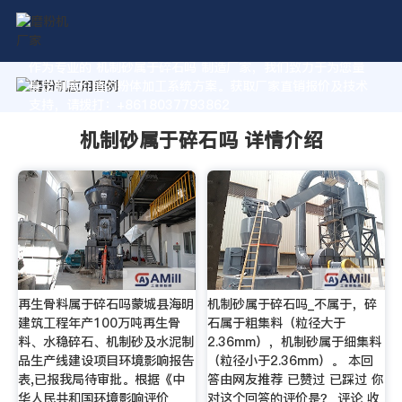
作为专业的 机制砂属于碎石吗 制造厂家，我们致力于为您量
身定制高价值的粉体加工系统方案。获取厂家直销报价及技术
支持，请拨打：+8618037793862
机制砂属于碎石吗 详情介绍
再生骨料属于碎石吗蒙城县海明
机制砂属于碎石吗_不属于，碎
建筑工程年产100万吨再生骨
石属于粗集料（粒径大于
料、水稳碎石、机制砂及水泥制
2.36mm），机制砂属于细集料
品生产线建设项目环境影响报告
（粒径小于2.36mm）。 本回
表,已报我局待审批。根据《中
答由网友推荐 已赞过 已踩过 你
华人民共和国环境影响评价
对这个回答的评价是？ 评论 收