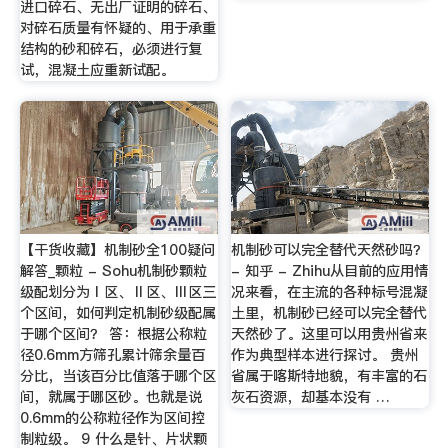
进口碎石、无出厂证明的碎石、
对碎石质量有怀疑的、用于承重
结构的砂和碎石，必须进行复
试，混凝土应重新试配。
【干货收藏】机制砂全100疑问
机制砂可以完全替代天然砂吗？
解答_颗粒 - Sohu机制砂颗粒
- 知乎 - Zhihu从目前的应用情
级配划分为Ⅰ区、Ⅱ区、Ⅲ区三
况来看，在主流的各种标号混凝
个区间，如何判定机制砂级配属
土里，机制砂已经可以完全替代
于哪个区间？ 答：根据公称粒
天然砂了。这里可以用贵州省来
径0.6mm方筛孔累计筛余量百
作为典型样本进行探讨。 贵州
分比，当该百分比值落于哪个区
省属于喀斯特地貌，有丰富的石
间，就属于哪区砂。也就是说
灰石资源，却基本没有 …
0.6mm的公称粒径作为区间控
制粒级。 9 什么是针、片状颗