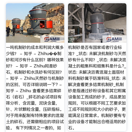
一吨机制砂的成本和利润大概多
机制砂是否有国家或者行业标
少钱？ - 知乎 - Zhihu��制
准？_状态: 未解决机制砂与天然
砂和河沙有什么区别？哪种效果
砂有什么不同？_状态: 未解决混
好？ - 知乎 - Zhihu同是砂
凝土的粗集料和细集料是什么?_
石，机制砂和水洗砂有何区别？
状态: 未解决沥青混凝土面层材
- 知乎 - Zhihu天然砂与机制砂
料机制砂属于防滑料吗_状态: 未
的区别，可否详细说明一下? -
解决查看更多结果机制砂_机制
知乎 - Zhihu 查看更多结果碎
砂是指通过砂粉设备和其它附属
石（岩石）_碎石的必试项目有
设备加工而成的砂子，成品更加
筛分析、含泥量，泥块含量，
规则，可以根据不同工艺要求加
针、片状颗粒含量，压碎指标。
工成不同规则和大小的砂子，更
对于用来配制有特殊要求的混凝
能满足日常需求。机制砂要有专
土的碎石，还需做相应的项目试
业的设备才能制出合格适用的砂
验。 有下列情况之一者的，如
石。