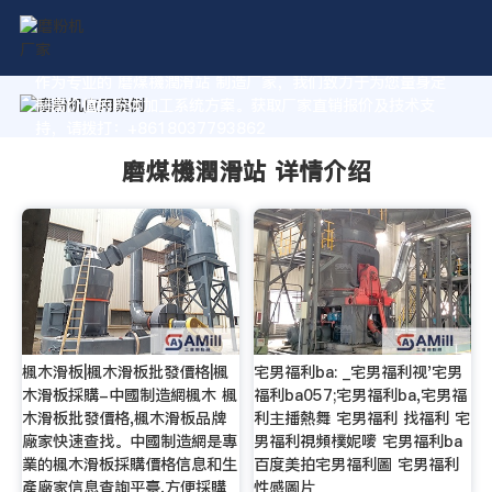
作为专业的 磨煤機潤滑站 制造厂家，我们致力于为您量身定
制高价值的粉体加工系统方案。获取厂家直销报价及技术支
持，请拨打：+8618037793862
磨煤機潤滑站 详情介绍
楓木滑板|楓木滑板批發價格|楓
宅男福利ba: _宅男福利视'宅男
木滑板採購-中國制造網楓木 楓
福利ba057;宅男福利ba,宅男福
木滑板批發價格,楓木滑板品牌
利主播熱舞 宅男福利 找福利 宅
廠家快速查找。中國制造網是專
男福利視頻樸妮嘜 宅男福利ba
業的楓木滑板採購價格信息和生
百度美拍宅男福利圖 宅男福利
產廠家信息查詢平臺,方便採購
性感圖片