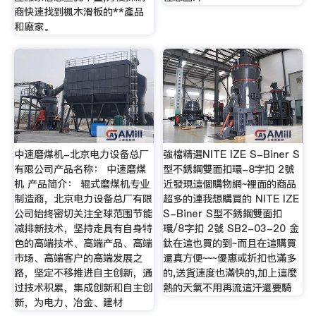
商快速找到楓木滑板的**產品
和廠家。
中速磨煤机-北京电力设备总厂
強檔精選NITE IZE S-Biner S
有限公司产品名称： 中速磨煤
型不銹鋼雙面扣環-8字扣 2號
机 产品简介： 辊式磨煤机专业
近發現這個購物網~裡面的商品
制造商，北京电力设备总厂有限
超多的連我想購買的 NITE IZE
公司始终密切关注全球范围节能
S-Biner S型不銹鋼雙面扣
减排新技术，坚持走具有自身特
環/8字扣 2號 SB2-03-20 金
色的高端技术、高端产品、高端
鈦在這也買的到~而且在這購買
市场、高端客户的高端发展之
還真方便~~~優惠或折扣也滿多
路，坚定不移推进自主创新，通
的,送貨速度也滿快的,加上這麼
过技术积累，集成创新和自主创
熱的天氣不用再流這汗還要騎
新，为电力、冶金、建材