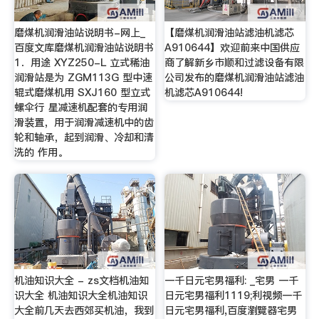
磨煤机润滑油站说明书-网上_
【磨煤机润滑油站滤油机滤芯
百度文库磨煤机润滑油站说明书
A910644】欢迎前来中国供应
1．用途 XYZ250-L 立式稀油
商了解新乡市顺和过滤设备有限
润滑站是为 ZGM113G 型中速
公司发布的磨煤机润滑油站滤油
辊式磨煤机用 SXJ160 型立式
机滤芯A910644!
螺伞行 星减速机配套的专用润
滑装置，用于润滑减速机中的齿
轮和轴承，起到润滑、冷却和清
洗的 作用。
机油知识大全 - zs文档机油知
一千日元宅男福利: _宅男 一千
识大全 机油知识大全机油知识
日元宅男福利1119;利视频一千
大全前几天去西郊买机油，我到
日元宅男福利,百度瀏覽器宅男