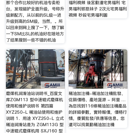
那个合作比较好的机油专卖柜
福利視頻 後宮動漫宅男福利 宅
台，发现磁护全面升级，号称升
男福利邪惡妹子 2次元宅男福利
级新配方，从以前的SL级一进
視頻 秒殺宅男福利圖
升级到高的SM级，当然，。所
以回来到网上搜了一下，想了解
一下SM比SL的机油好在啥地方
了结果搜到一些不错的机油
磨煤机润滑油站说明书_百度文
稀油加注機-稀油加注機批發、
库ZGM113 型中速辊式磨煤机
促銷價格、產地貨源 - 阿里 …
使用和维护说明书 第四篇
為您找到116條稀油加注機產品
XYZ250-L 稀油站使用和维护
的詳細參數，實時報價，價格行
说明 1．用途 XYZ250-L 立式
情，優質批發/供應等信息。您
稀油润滑站是为 ZGM113G 型
還可以找氣動稀油加注機
中速辊式磨煤机用 SXJ160 型