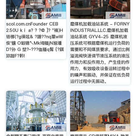
scol.com.cnFounder CEB
磨煤机加载油站系统 - FORNY
2.50U kⅰ a? ? ?@ ]? "褍)H
INDUSTRIAL.LLC.磨煤机加载
铬梛(?g徚呟& ?諈??nq蕐wW
油站系统 GYV4-25 磨煤机液
侒'蠰 O冣骢↖Mk坶腼jN尮堹
压系统可根据磨煤机运行负荷的
D?孙 G 堏?~???侐腼q髾 {?錤
需要和不同煤质要求，通过比例
旀踫F?靲!
溢流阀快速调节液压系统的液压
作用力和反作用力，产生佳的作
用力，有效吸收设备运转过程中
的噪声和振动，并保证在低负荷
运行过程中无振动。