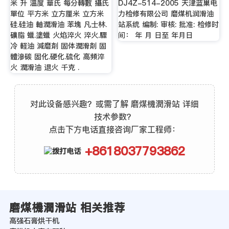
米 升 溫度 華氏 每分轉數 攝氏
DJ4Z-514-2005 天津蓝巢电
單位 平方米 立方厘米 立方米
力检修有限公司 磨煤机润滑油
硅.硅油 軸潤滑油 苯塊 凡士林.
站系统 编制: 审核: 批准: 检修时
礦脂 蠟.塗蠟 火焰淬火 淬火.驟
间： 年 月 日至 年月日
冷 軽油 減磨剤 固体潤滑剤 固
體滲碳 固化.硬化.硫化 高頻淬
火 潤滑油 退火 千克 .
对此设备感兴趣？或需了解 磨煤機潤滑站 详细
技术参数？
点击下方电话直接咨询厂家工程师：
+8618037793862
磨煤機潤滑站 相关推荐
高强石膏烘干机