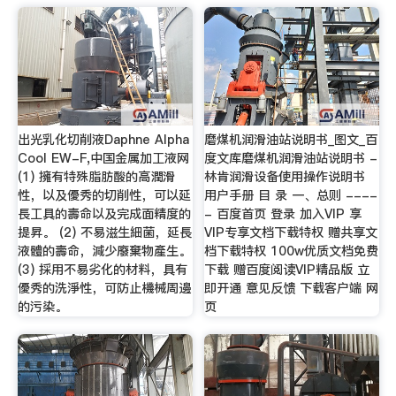
出光乳化切削液Daphne Alpha
磨煤机润滑油站说明书_图文_百
Cool EW-F,中国金属加工液网
度文库磨煤机润滑油站说明书 -
(1) 擁有特殊脂肪酸的高潤滑
林肯润滑设备使用操作说明书
性，以及優秀的切削性，可以延
用户手册 目 录 一、总则 ----
長工具的壽命以及完成面精度的
- 百度首页 登录 加入VIP 享
提昇。 (2) 不易滋生細菌，延長
VIP专享文档下载特权 赠共享文
液體的壽命，減少廢棄物產生。
档下载特权 100w优质文档免费
(3) 採用不易劣化的材料，具有
下载 赠百度阅读VIP精品版 立
優秀的洗淨性，可防止機械周邊
即开通 意见反馈 下载客户端 网
的污染。
页