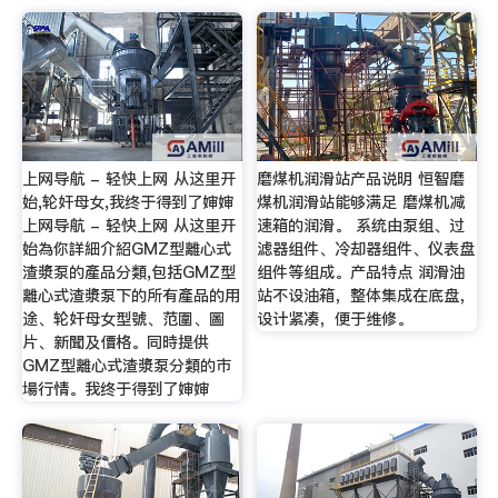
上网导航 - 轻快上网 从这里开
磨煤机润滑站产品说明 恒智磨
始,轮奸母女,我终于得到了婶婶
煤机润滑站能够满足 磨煤机减
上网导航 - 轻快上网 从这里开
速箱的润滑。 系统由泵组、过
始為你詳細介紹GMZ型離心式
滤器组件、冷却器组件、仪表盘
渣漿泵的產品分類,包括GMZ型
组件等组成。产品特点 润滑油
離心式渣漿泵下的所有產品的用
站不设油箱，整体集成在底盘，
途、轮奸母女型號、范圍、圖
设计紧凑，便于维修。
片、新聞及價格。同時提供
GMZ型離心式渣漿泵分類的市
場行情。我终于得到了婶婶