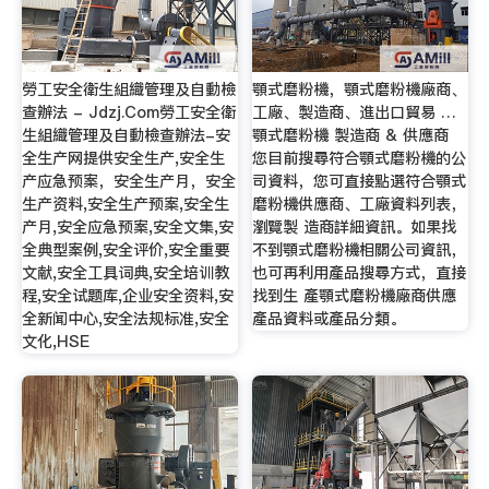
勞工安全衛生組織管理及自動檢
顎式磨粉機，顎式磨粉機廠商、
查辦法 - Jdzj.Com勞工安全衛
工廠、製造商、進出口貿易 …
生組織管理及自動檢查辦法-安
顎式磨粉機 製造商 & 供應商
全生产网提供安全生产,安全生
您目前搜尋符合顎式磨粉機的公
产应急预案，安全生产月，安全
司資料，您可直接點選符合顎式
生产资料,安全生产预案,安全生
磨粉機供應商、工廠資料列表，
产月,安全应急预案,安全文集,安
瀏覽製 造商詳細資訊。如果找
全典型案例,安全评价,安全重要
不到顎式磨粉機相關公司資訊，
文献,安全工具词典,安全培训教
也可再利用產品搜尋方式，直接
程,安全试题库,企业安全资料,安
找到生 產顎式磨粉機廠商供應
全新闻中心,安全法规标准,安全
產品資料或產品分類。
文化,HSE