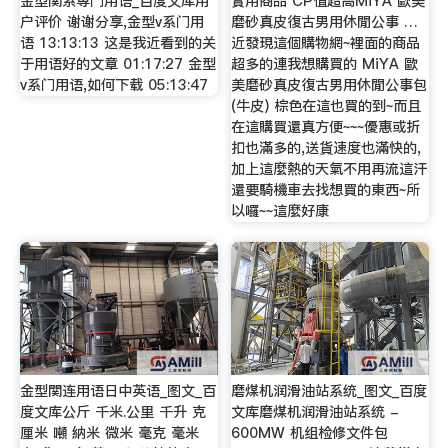
金型関系専门用语_百度文库用
實用商品 CP值超高MiYA 歐美
户评价 谢谢分享,金型v系门用
磨砂真皮復古男用休閒公事 …
语 13:13:13 这是我近看到的关
近發現這個購物網~裡面的商品
于用语好的文章 01:17:27 金型
超多的連我想購買的 MiYA 歐
v系门用语,如何下载 05:13:47
美磨砂真皮復古男用休閒公事包
(牛皮) 棕色在這也買的到~而且
在這購買還真方便~~~優惠或折
扣也滿多的,送貨速度也滿快的,
加上這麼熱的天氣不用再流這汗
還要騎機車去找想買的東西~所
以囉~~這麼好康
金型関连用语日中英语_图文_百
磨煤机润滑油站系统_图文_百度
度文库公斤 千米.公里 千升 克
文库磨煤机润滑油站系统 -
厘米 噸 納米 微米 毫克 毫米
600MW 机组检修文件包