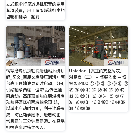
立式螺伞行星减速机配套的专用
润滑装置，用于润滑减速机中的
齿轮和轴承，起到
钢球磨煤机顶轴润滑油站系统讲
Unicdoe【真正的完整码表】
解_图文_百度文库静压润滑：两
对照表（二） - 怪猫佐良 - 博
台高压顶轴油泵同时启动，分别
客园2460 ① ② ③ ④ ⑤ ⑥ ⑦
供给轴承两端，但滞 后低压油
⑧ ⑨ ⑩ ⑪ ⑫ ⑬ ⑭ ⑮ ⑯ ⑰
泵启动；高压顶轴油在磨煤机启
⑱ ⑲ ⑳ ⑴ ⑵ ⑶ ⑷ ⑸ ⑹ ⑺
动前将磨煤机两端轴承顶 起，
⑻ ⑼ ⑽ ⑾ ⑿ 2480 ⒀ ⒁ ⒂
以减小启动时力矩，利于油膜形
⒃ ⒄ ⒅ ⒆
成，防止轴承磨损。磨启动正
常且延时三分钟后停运。在磨煤
机投盘车时持续投入。