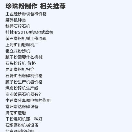
珍珠粉制作 相关推荐
工业硅砂粉设备械价格
磨碎机种类
鹅卵石粹石机
桂林4r3216型悬辊式磨机
萤石磨粉机械工作原理
上海矿山磨粉机厂
钽立式粉沙机
腻子粉需要什么机械
石头粉碎机 价格
昆明磨粉机报价
石膏矿石粉碎机价格
腻子粉生产机器价格
煤炭粉碎机生产线
专业破采石机器有?
中速磨分离器电机的作用
常州宏达粉碎设备
济南矿渣磨
干粉混和机那一种好
石场磨粉机械设备
北京通州粉碎机厂