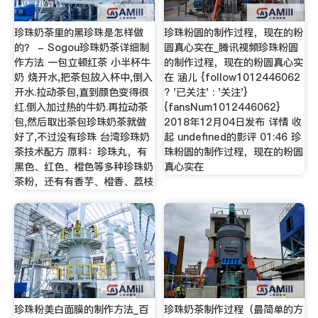
珍珠奶茶里的黑珍珠是怎样做
珍珠粉圆的制作过程，现在的粉
的？ - Sogou珍珠奶茶详细制
圆真心实在_腾讯视频珍珠粉圆
作方法 一包立顿红茶 小半杯牛
的制作过程，现在的粉圆真心实
奶 烧开水,把茶包放入杯中,倒入
在 涵儿 {follow1012446062
开水.拉动茶包,直到颜色变得很
? '已关注' : '关注'}
红.倒入加过热的牛奶.再拉动茶
{fansNum1012446062}
包,然后取出茶包珍珠奶茶就做
2018年12月04日发布 详情 收
好了,不过没有珍珠 台湾珍珠奶
起 undefined的影评 01:46 珍
茶技术配方 原料：珍珠丸，有
珠粉圆的制作过程，现在的粉圆
黑色、红色、橙色等多种珍珠奶
真心实在
茶粉，还有有香芋、橙香、荔枝
珍珠粉美白面膜的制作方法_百
珍珠奶茶制作过程（最简单的方