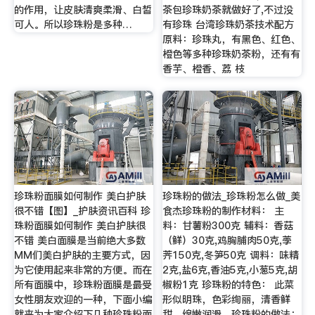
的作用，让皮肤清爽柔滑、白皙
茶包珍珠奶茶就做好了,不过没
可人。所以珍珠粉是多种…
有珍珠 台湾珍珠奶茶技术配方
原料：珍珠丸，有黑色、红色、
橙色等多种珍珠奶茶粉，还有有
香芋、橙香、荔 枝
珍珠粉面膜如何制作 美白护肤
珍珠粉的做法_珍珠粉怎么做_美
很不错【图】_护肤资讯百科 珍
食杰珍珠粉的制作材料： 主
珠粉面膜如何制作 美白护肤很
料：甘薯粉300克 辅料：香菇
不错 美白面膜是当前绝大多数
（鲜）30克,鸡胸脯肉50克,荸
MM们美白护肤的主要方式，因
荠150克,冬笋50克 调料：味精
为它使用起来非常的方便。而在
2克,盐6克,香油5克,小葱5克,胡
所有面膜中，珍珠粉面膜是最受
椒粉1克 珍珠粉的特色： 此菜
女性朋友欢迎的一种，下面小编
形似明珠，色彩绚丽，清香鲜
就来为大家介绍下几种珍珠粉面
甜，绵嫩润滑。珍珠粉的做法：