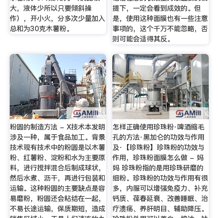
大，液体少所以只要倾斜操
提下，一定会看到成效的。但
作），开小火，分多次少量加入
是，使用这种面膜也有一些注意
总和为30克木薯粉。
事项的，这个千万不能忽略，否
则可能会适得其反。
粉圆的制造方法 - X技术本发明
怎样正确使用珍珠粉·啤酒缩毛
涉及一种，属于食品加工。背景
孔的方法·黑加仑的功效与作用
技术现有技术中的粉圆是以木薯
及·【珍珠粉】珍珠粉的功效与
粉、红薯粉、淀粉和水为主要原
作用，珍珠粉面膜怎么做 - 妈
料，进行搅拌混合后制成球状，
妈 珍珠粉指的是用珍珠研磨的
然后水煮、沥干，再进行包装和
细粉。珍珠粉的功效与作用有很
运输。这种粉圆的主要缺点是容
多，内服可以增强免疫力、补充
易磨粉，粉圆还会粘结在一起，
钙质、葆春延衰、改善睡眠、治
不易长途运输，保质期短，造成
疗溃疡、养肝明目、辅助降压。