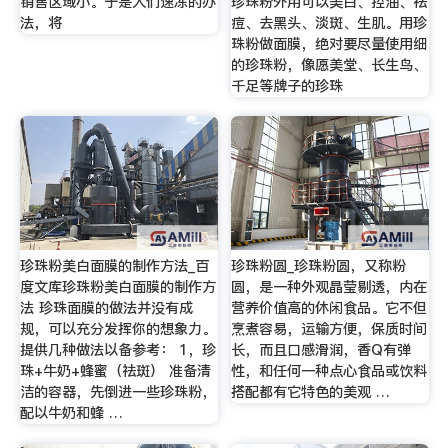
销售区域小。于是人们速冻的办
珍珠粉外用可以美白、控油、祛
法，将
痘、去黑头、淡斑、生肌。用珍
珠粉做面膜，绝对要尽量使用细
的珍珠粉，像愿美堂、长生鸟、
千足等牌子的珍珠
珍珠粉美白面膜的制作方法_百
珍珠粉圆_珍珠粉圆，又称粉
度文库珍珠粉美白面膜的制作方
圆，是一种外观晶莹剔透，内在
法 珍珠面膜的做法并没有成
营养价值高的休闲食品。它不但
规，可以充分发挥你的想象力。
烹煮容易，运输方便，保质时间
提供几种做法以备参考： 1，珍
长，而且口感滑润，香Q有弹
珠+牛奶+蜂蜜（祛斑） 准备清
性，和任何一种点心食品或饮料
洁的容器，先倒进一些珍珠粉，
搭配都有它特色的美观 …
配以牛奶和蜂 …