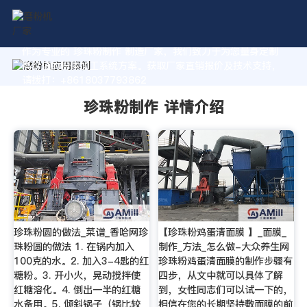
作为专业的 珍珠粉制作 制造厂家，我们致力于为您量身定制
高价值的粉体加工系统方案。获取厂家直销报价及技术支持，
请拨打：+8618037793862
珍珠粉制作 详情介绍
珍珠粉圆的做法_菜谱_香哈网珍
【珍珠粉鸡蛋清面膜 】_面膜_
珠粉圆的做法 1. 在锅内加入
制作_方法_怎么做-大众养生网
100克的水。2. 加入3-4匙的红
珍珠粉鸡蛋清面膜的制作步骤有
糖粉。3. 开小火，晃动搅拌使
四步，从文中就可以具体了解
红糖溶化。4. 倒出一半的红糖
到，女性同志们可以试一下的，
水备用。5. 倾斜锅子（锅比较
相信在您的长期坚持敷面膜的前