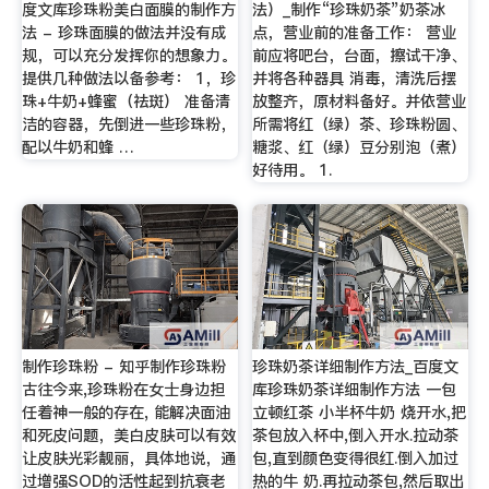
度文库珍珠粉美白面膜的制作方
法）_制作“珍珠奶茶”奶茶冰
法 - 珍珠面膜的做法并没有成
点，营业前的准备工作： 营业
规，可以充分发挥你的想象力。
前应将吧台，台面，擦试干净、
提供几种做法以备参考： 1，珍
并将各种器具 消毒，清洗后摆
珠+牛奶+蜂蜜（祛斑） 准备清
放整齐，原材料备好。并依营业
洁的容器，先倒进一些珍珠粉，
所需将红（绿）茶、珍珠粉圆、
配以牛奶和蜂 …
糖浆、红（绿）豆分别泡（煮）
好待用。 1.
制作珍珠粉 - 知乎制作珍珠粉
珍珠奶茶详细制作方法_百度文
古往今来,珍珠粉在女士身边担
库珍珠奶茶详细制作方法 一包
任着神一般的存在, 能解决面油
立顿红茶 小半杯牛奶 烧开水,把
和死皮问题，美白皮肤可以有效
茶包放入杯中,倒入开水.拉动茶
让皮肤光彩靓丽，具体地说，通
包,直到颜色变得很红.倒入加过
过增强SOD的活性起到抗衰老
热的牛 奶.再拉动茶包,然后取出