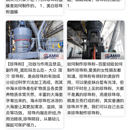
膜是如何制作的。 1、美白珍珠
1.
粉面膜
【珍珠粉】_功效与作用及禁忌_
如何制作珍珠粉-百度经验如何
副作用_能吃吗怎么吃- 大众 简
制作珍珠粉,爱美的女性朋友都
介 珍珠粉，是由珍珠的有效成
知道，珍珠粉有很好的美容作
分经过科学方法加工而成，而其
用，可以使皮肤白皙有光泽，但
中海水珍珠是在矿物质及各类营
我们平时在上买的珍珠粉，大都
养物质非常天然，丰富的大海里
不是真的珍珠粉，而是珍珠母，
孕育出来的，海水珍珠在冰凉的
就是贝壳打成的粉，其实普通的
大海里让其更加清凉，滋润，消
珍珠并不贵，我们可以自己去买
炎等功效。 珍珠内服走肝经,外
来珍珠制作珍珠粉。
用治眼疾,珍珠明目。从婴幼儿
服起可保护视力。