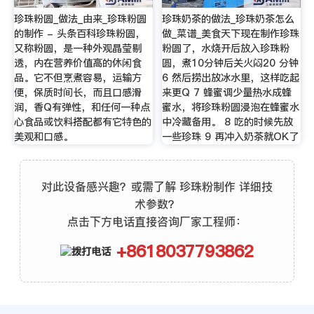
珍珠粉圆_做法_由来_珍珠粉圆
珍珠奶茶的做法_珍珠奶茶怎么
的制作 - 头条百科珍珠粉圆，
做_菜谱_美食天下现在制作珍珠
又称粉圆，是一种外观晶莹剔
粉圆了，水烧开后放入珍珠粉
透，内在营养价值高的休闲食
圆，煮10分钟后关火闷20 分钟
品。它不但烹煮容易，运输方
6 然后捞出放冰水里，这样吃起
便，保质时间长，而且口感滑
来更Q 7 蜂蜜调少量热水成蜂
润，香Q有弹性，和任何一种点
蜜水，将珍珠粉圆浸泡在蜂蜜水
心食品或饮料搭配都有它特色的
中冷藏备用。 8 吃的时候先放
美观和口感。
一些珍珠 9 再冲入奶茶就OK了
对此设备感兴趣？或需了解 珍珠粉制作 详细技
术参数？
点击下方电话直接咨询厂家工程师：
+8618037793862