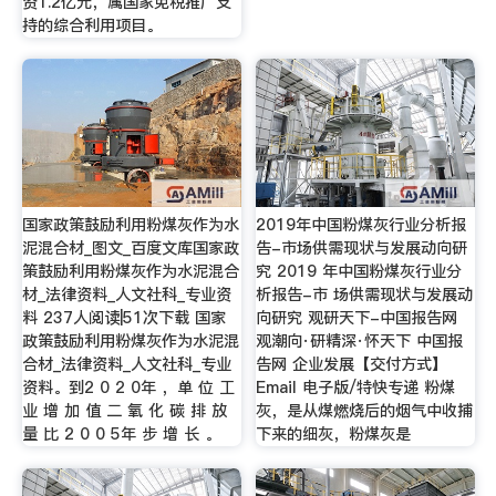
资1.2亿元，属国家免税推广支
持的综合利用项目。
国家政策鼓励利用粉煤灰作为水
2019年中国粉煤灰行业分析报
泥混合材_图文_百度文库国家政
告-市场供需现状与发展动向研
策鼓励利用粉煤灰作为水泥混合
究 2019 年中国粉煤灰行业分
材_法律资料_人文社科_专业资
析报告-市 场供需现状与发展动
料 237人阅读|51次下载 国家
向研究 观研天下-中国报告网
政策鼓励利用粉煤灰作为水泥混
观潮向·研精深·怀天下 中国报
合材_法律资料_人文社科_专业
告网 企业发展【交付方式】
资料。到2 0 2 0年 ，单 位 工
Email 电子版/特快专递 粉煤
业 增 加 值 二 氧 化 碳 排 放
灰，是从煤燃烧后的烟气中收捕
量 比 2 0 0 5年 步 增 长 。
下来的细灰，粉煤灰是