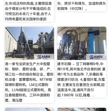
右.形成这样的局面,主要原因是
灰、原状干粉煤灰、加湿粉煤灰
由于煤炭分布不平衡造成的.在
和微珠（中沉珠）。
可预见的未来几十年里,由于人
均用电量和发达国家的差距
是一家专业研发生产大中型磨
建市初期 - 豆丁网聊棉9号,中
粉、制砂、磨粉设备，研、产、
棉16号,其中淮北市自育的皖 夏
销三位一体的股份制企业。磨粉
棉1号为主栽品种. 7,杀毒矾等
机设备：雷蒙磨粉机，MTW欧
喷雾进行防治. 4,番茄叶霉,灰霉
版梯形磨粉机，LM立式磨粉
病 主要发生在番茄生长前期,因
机，LUM超细立式磨粉机，高
温度适中,湿,通风不良引
压悬辊磨粉机，三环中速微粉
起.1980年 以后,随着. ..
磨，高压磨