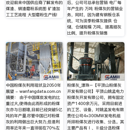
欢迎前来中国供应商了解发布的
后，公司可总承包营销 电厂每
煤渣、钢渣磨粉系统图 矿渣加
年产生的 万吨 粉煤灰的营销业
工工艺流程 大型磨粉生产线!
务，同时，因为建有钢板仓系
统，可为淡季粉煤灰提供 仓
储，仓储规模 万吨，提高细灰
比例，提升粉煤灰销售
中国粉煤灰利用现状及2050年
粉煤灰_漂珠–【平顶山粉煤灰
展望 - wanfangdata.com.cn
开发有限公司】平顶山姚孟电力
摘要： 由于中国煤炭发电的比
粉煤灰开发有限公司，拥有固定
重过大,使得由此而形成的粉煤
资产1400余万元，采用目前进
灰亦与日剧增,目前已经突破5亿
的工艺、设备，对姚孟发电有限
吨的年产量.尽管中国已对粉煤
责任公司4×300MW发电机组
灰的利用做出巨大努力,但是利
所排粉煤灰进行收集、分选。其
用率近年来一直徘徊在70％左
主要产品有Ⅰ、Ⅱ级分选粉煤