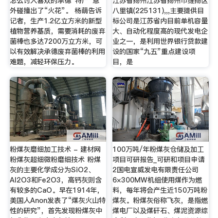
怎么讨人喜欢的承德“特产”意
江苏省扬州江苏省扬州市维扬区
外碰撞出了“火花”。 杨萌告诉
八里镇(225131),,,主要提供目
记者，生产1.2亿立方米的新型
标公司是江苏省内目前单机容量
植物营养基质，需要消耗的废弃
大、自动化程度高的现代发电企
菌棒也多达7200万立方米，可
业之一，是利用世界银行贷款建
以有效解决承德废弃菌棒的利用
设的国家“九五”重点建设项
难题，减轻环保压力。
目，是
粉煤灰磨细加工技术 - 建材网
100万吨/年粉煤灰仓储及加工
粉煤灰超细微粉磨细技术 粉煤
项目可研报告_可研和项目申请
灰的主要化学成分为SiO2、
2国电宣威发电有限责任公司
Al2O3和Fe2O3，高钙灰则含
6×300MW机组使用煤作为燃
有较多的CaO。早在1914年，
料，每年将会产生近150万吨粉
美国人Anon发表了“煤灰火山特
煤灰。粉煤灰俗称飞灰，是指燃
性的研究”，首先发现粉煤灰中
煤电厂以及煤矸石、煤泥资源综