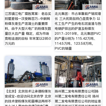
江苏镇江电厂腐败窝案：老总买
北元集团：市占率靠前产销双增
别墅差钱一次受贿百万-中新网
长 三大优势加持凸显竞争力 以
粉煤灰是生产混凝土的重要原
化工生产产生的电石泥废渣与热
料，由于大型火电厂的粉煤灰数
电锅炉排出的炉渣及粉煤灰
量巨大且产量 稳定，成为市场
2017-2019年，北元集团PVC
竞相追逐的目标 年宋某以2850
的产量分别为 115.42万吨、
万元的
114.5万吨、123.58万吨，
PVC的销量
【北京】北京技术让承德粉煤灰
扬州第二发电有限责任公司|扬
变成宝-欢迎访问北京农学 北京
州第二发电有限责任公司 扬州
的技术使粉煤灰和菌棒这两样不
第二发电有限责任公司的地址是