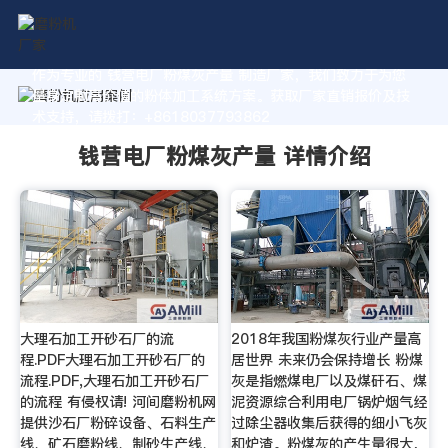
作为专业的 钱营电厂粉煤灰产量 制造厂家，我们致力于为您
量身定制高价值的粉体加工系统方案。获取厂家直销报价及技
术支持，请拨打：+8618037793862
钱营电厂粉煤灰产量 详情介绍
大理石加工开砂石厂的流
2018年我国粉煤灰行业产量高
程.PDF大理石加工开砂石厂的
居世界 未来仍会保持增长 粉煤
流程.PDF,大理石加工开砂石厂
灰是指燃煤电厂以及煤矸石、煤
的流程 有侵权请! 河间磨粉机网
泥资源综合利用电厂锅炉烟气经
提供沙石厂粉碎设备、石料生产
过除尘器收集后获得的细小飞灰
线、矿石磨粉线、制砂生产线、
和炉渣。粉煤灰的产生量很大，