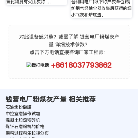
氧化物具有火山灰特 …
合利用电厂(以下称产灰单位)锅
炉烟气经除尘器收集后获得的细
小飞灰和炉底渣。
对此设备感兴趣？或需了解 钱营电厂粉煤灰产
量 详细技术参数？
点击下方电话直接咨询厂家工程师：
+8618037793862
钱营电厂粉煤灰产量 相关推荐
石油焦粉储罐
中控室磨操作试题
混凝土垃圾粉碎机
煤钎石磨粉机的价格
磨粉过程粉尘粒径分布